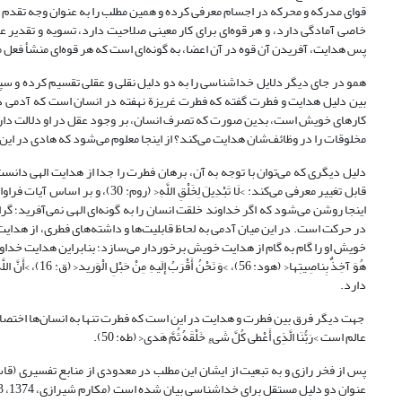
خاصی آمادگی دارد، و هر قوه‌ای برای کار معینی صلاحیت دارد، تسویه و تقدیر 
پس هدایت، آفریدن آن قوه در آن اعضا، به گونه‌ای است که هر قوه‌ای منشأ فعل معین بوده 
همو در جای دیگر دلایل خداشناسی را به دو دلیل نقلی و عقلی تقسیم کرده و س
بین دلیل هدایت و فطرت گفته که فطرت غریزة نهفته در انسان است که آدمی در 
کارهای خویش است، بدین صورت که تصرف انسان، بر وجود عقل در او دلالت دارد
مخلوقات را در وظائف‌شان هدایت می‌کند؟ از اینجا معلوم می‌شود که هادی در این امور خداوند ا
دلیل دیگری که می‌توان با توجه به آن، برهان فطرت را جدا از هدایت الهی دانست این‌که ق
قابل تغییر معرفی می‌کند: >لَا تَبْد
اینجا روشن می‌شود که اگر خداوند خلقت انسان را به گونه‌ای الهی نمی‌آفرید؛ 
در حرکت است. در این میان آدمی به لحاظ قابلیت‌ها و داشته‌های فطری، از هدای
خویش او را گام به گام از هدایت خویش برخوردار می‌سازد؛ بنابراین هدایت خداوند در ر
دارد.
عالم است >رَبُّنَا الَّذِی أَعْطى‏ کُلَّ شَی‏ءٍ خَلْقَهُ ثُمَّ هَدى<‏ (طه: 50).