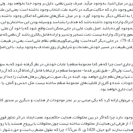
ى در میان اشیاء به وجود مى‏آید. صِرف چنین نظمی، دلیل بر وجود خدا نخواهد بود. ولى
عى وجود دارد که حکایت مى‏کند در ناحیه علت، انتخاب وجود داشته است؛ یعنى این علت
 را به اشکالى دیگر به وجود آورد، و در میان شکل‌هاى مختلفى که امکان وجود داشته
دراک و اراده وجود داشته باشد که هدف را بشناسد و وسیله بودن این ساختمان و این‏ و
ه وجود آورده باشد. اصل علیت غایى در جایى ممکن است واقع شود که یا خود آن علتى که
عور و ادراک و اراده نیست، تحت تسخیر و تدبیر و اراده فاعل بالاترى باشد آن نظمى که مى
وجود دارد و دلیل بر وجود خداوند است، نظمِ به معنای دوم است» (مطهری، 1371، 4: 79). در جایی دیگر آمده است: وقتى مى‏گوییم نظام، نظام غایى است، یع
رفتن طبیعت در مسیر خودش مقدمات و شرایطى از روى تصادف به وجود بیاید، با این اص
طلق جاری است چرا که هر کجا مجموعة منظم با غایات خودش در نظر گرفته شود که به س
- 479) در آنجا برهان هدایت نیز جاری است؛ ولی اگر - طبق تقریر قدما- مجموعة منظم در ارتباط با فاعل آن لحاظ گردد که 
ر او حکایت می‌کند (مطهری، 1371، 4: 82)؛ در این صورت تنها برهان نظم جاری خواهد بود. البته در یک صورت می‌توان برهان هدایت را ج
موجودات شده و کاری از قابلیت‌های مجموعة منظم ساخته نیست مثل حدس و گمان، یا 
هدایت جاری خواهد بود.
آن، می‌توان ارائه کرد که یکی مبتنی بر بر عجز موجودات از هدایت، و دیگری بر صدور ک
وجود دارد چرا که اگر در بین مخلوقات، هدایت حاکم نبود نعمت ایجاد در اثر تجاوز قوی
دچار اختلال شده و در معرض نابودی قرار می‌گرفت (ابن عاشور، 1420 ق، ‏11: 77). از طرفی این هدایت از مخلوقات ساخته نیست چون مخلوقات یا بی‌روح هست
جماد بوده و کاری از آنها ساخته نیست، قسم دوم که دارای روح است قدرت بر هدایت ندارند (ابو حیان، 1420 ق، ‏6، ص55)؛ چرا که ع