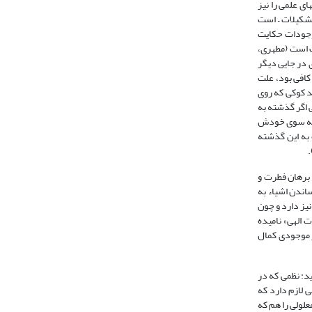
ى علمى را نیز
تشکیلات – است
ان موجودات حکایت
ات است (مطهری،
). پس دو نوع مطالعه، ما را به خداشناسى مى‏رساند یکى مطالعه خود ساختمان اشیاء، و دیگری مطالعه طرز کار آنها (همان، 4: 97). وی در جایی دیگر
کافى بود، علت
د کوکی که روی
ى اگر گذشته به
ا به سوى خودش
 به این گذشته
ه برهان فطرت و
اندن اشیاء به
یز دارد و چون
الهى» نامیده
مطلق است. اگر هر موجودى کمال
د: نظمى که در
 لازم دارد که
علولى را هم که