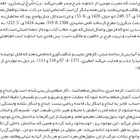
ظلالت فرو می‌غلتند، و این همه بیانگر آن است که تمامی اینها در ذات، صفات و افعال ن
محتاج خدا هستند و هدایت، علم و معرفت، تنها از جانب خداست (فخر رازی، 1420 ق، ‏17: 249؛ ابو حیان، 1420 ق، ‏6: 55). و این استدلال چ
انبیاء – که نوعاً ظالمان و گردنکشان دوران بو
دین نحو که فرعون و امثال ایشان که مورد خطاب آیات بوده از جملة اشیائی است که م
که آنها پس از ساخته شدن، کارهای عجیب و شگفت‌آوری انجام می‌دهند که قابل توجیه با
و نظامات آنها نیست، و این بیانگر آن است که چیز دیگری، جاذبه‌ای و یا نوری آنها را جذب و هدایت می‌کند (م
ود:
ودات است. لازمه جبرى ساختمان منظم اشیاء، «کار منظم پیش بینى شده» است ولى ابداع و اب
آنچنان منظم ساخته شود که عملیات جمع و تفریق و ضرب و تقسیم را دقیقا انجام د
اب، قادر به ابداع و ابتکار یک قاعده ریاضى نیست.‏ ابداع و ابتکار نشانه وابستگى ب
 مى‏شود از جمله قدرت انطباق با محیط و تغییر دادن طبیعت خود؛ تقسیم کار و انتخاب 
مندی‌هاى خود بدون وساطت تعلیم و تعلم؛ و هیچیک از این کارها با ساختمان مادی موجود
نزلة آغاز حیات به شمار می‌آید، این موجود ریز، خودبه‌خود رشد کرده و همین که ساختمان داخلی آن
به طور نامحدود ادامه می‌یابد؛ هر سلولی در موقع تقسیم به دو جزء، توانایی آن را 
انواع نباتات، مرکب از این سلول‌های مفرد است و هر یک از آنها به تنهایی وظایف مقرر خ