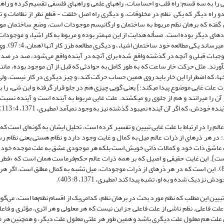
ى را به سه قسم: راه قلب و احساسات، راههاى علمى و راههاى فلسفى تقسیم کرده و راهها
و راه دیگر که یکی نظم در مخلوقات، و دیگری راه اصل خلقت - قطع نظر از نظامات و 
 در تبیین فرق بین دو برهان گفته که برهان نظم مربوط به ساختمان و ارگانیسم موجودات است، وضع ساختم
راده‏اى دیگر بوده است. مسأله هدایت از این مهمتر بوده و مربوط به کار اشیاء و موجود
1371، ‏4: 85، 100 و 111؛ همان، 6: 950
موجبات قبلى و آنچه در گذشته واقع شده براى آنچه در آینده واقع می‌شود، صد در صد 
ى‏آورند. مثل حرکت خار ساعت که به طور کامل به حوادثى که قبل از آن موجود بوده، مانن
خها، که اضطرارا این خار باید روى همین حساب حرکت کند، و چیز دیگرى در کار نیست. ول
ت علت غایى موضوع پیدا مى‏کند؛] یعنى گویى چیزى هم در جلو قرار گرفته و این شى‏ء ر
را مى‏رانند و هم از جلوى رو مى‏کشند. علت غایى مربوط به آینده است و آینده نسبت
ه اگر آن آینده نمى‏بود گذشته نیز به‏ وجود نمى‏آمد (مطهری، 1371، ‏4: 113).
عالم را در ارتباط با علت غایی تبیین و تفسیر کرده است، تحلیل ایشان به گونه‌ای است ک
 هر ذره‏اى از ذرات عالم میل به کمال و غایت وجود دارد و نظام هستى یعنى نظام رس
ات عاشق ذات خود و کمالات ذاتی خویش است بلکه هر موجودی عشق به علت موجده خود ن
]. این غایت حقیقى و اصیل که بر همه ذرات عالم حکم‌فرماست همان است که «فطرت 
مى‏شود >أَفَغَیرَ دینِ اللَّهِ یبْغونَ وَ لَهُ أَسْلَمَ مَنْ فِى السَّمواتِ وَ الْأَرْضِ< (آل‌عمران: 83). این است که در هر ذره‏اى از ذرات موجودات، میل تشبه به کمال 
 شده و به او، تشبه پیدا کند (مطهری، 1371، 8: 403).
ن این مطلب که نظم مورد بحث در برهان نظم، کدامی‌یک از اقسام نظم‌ها است، می‌گوی
لت فاعلى. نظم ناشى از علت فاعلى جز این نیست که هر معلولى و هر اثرى، مؤثرى و فاعلى
ر آن علت هم معلول علت دیگرى باشد و همین طور هر علتى معلول علت دیگر، و همچنین هر م