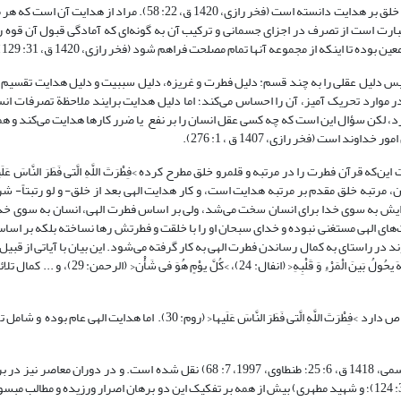
قوای مدرکه و محرکه در اجسام معرفی کرده و همین مطلب را به عنوان وجه تقدم خلق بر هدایت دانسته است (فخر رازی، 1420 ق
عبارت است از تصرف در اجزای جسمانی و ترکیب آن به گونه‌ای که آمادگی قبول آن قوه ر
تا اینکه از مجموعه آنها تمام مصلحت فراهم شود (فخر رازی، 1420 ق، 31: 129).
پس دلیل عقلی را به چند قسم: دلیل فطرت و غریزه، دلیل سببیت و دلیل هدایت تقسیم 
موارد تحریک آمیز، آن را احساس می‌کند؛ اما دلیل هدایت برایند ملاحظة تصرفات انس
، لکن سؤال این است که چه کسی عقل انسان را بر نفع یا ضرر کارها هدایت می‌کند و 
ست (فخر رازی، 1407 ق ، ‏1: 276).
رآن فطرت را در مرتبه و قلمرو خلق مطرح کرده >فِطْرَتَ اللَّهِ الَّتی‏ فَطَرَ النَّاسَ عَلَی
ِیلَ لِخَلْقِ اللَّهِ< (روم: 30)، و بر اساس آیات فراوان، مرتبه خلق مقدم بر مرتبه هدایت است، و کار هدایت الهی بعد از خلق- و لو ر
گرایش به سوی خدا برای انسان سخت می‌شد، ولی بر اساس فطرت الهی، انسان به سوی خدا 
ت‌های الهی مستغنی نبوده و خدای سبحان او را با خلقت و فطرتش رها نساخته بلکه بر اس
استای به کمال رساندن فطرت الهی به کار گرفته می‌شود. این بیان با آیاتی از قبیل: >ما مِنْ 
هُوَ آخِذٌ بِناصِیتِها< (هود: 56)، >وَ نَحْنُ أَقْرَبُ إِلَیهِ مِنْ حَبْلِ الْوَرید< (ق: 16)، >أَنَّ اللَّهَ یحُولُ ب
جهت دیگر فرق بین فطرت و هدایت در این است که فطرت تنها به انسان‌ها اختصاص دارد >فِطْرَتَ اللَّهِ الَّتی‏ فَطَرَ النَّاسَ عَلَیها< (
پس از فخر رازی و به تبعیت از ایشان این مطلب در معدودی از منابع تفسیری (قاسمی، 1418 ق، 6: 25؛ طنطاوی، 1997، 7: 68) نقل شده است
عنوان دو دلیل مستقل برای خداشناسی بیان شده است (مکارم شیرازی، 1374، ‏3: 124)؛ و شهید مطهری) بیش از همه بر تفکیک این دو برهان اصرار ورزیده 