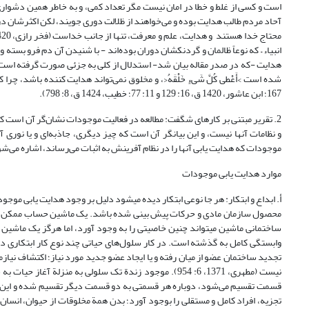
آحاد مردم طالب هدایت بوده و می‌خواهند از ظلالت دوری جویند، لکن اکثرشان در 
هدایت -که در صدر مقاله بیان شد- استدلال از کلی به جزئی صورت گرفته است ب
167؛ ابن عاشور، 1420 ق، ‏16: 129 و 11: 77؛ خطیب، 1424 ق، ‏8: 798).
2. تقریر مبتنی بر کارهای شگفت: مطالعه در فعالیت موجودات نشان‌گر آن است 
موجودات که هدایت یابی آنها را در نظام آفرینش به اثبات می‌رساند، اشاره می‌ش
موارد هدایت یابی موجودات
أ. ابداع و ابتکار: هر جا نوعى ابتکار دیده مى‏شود دلیل بر وجود هدایت یابی موج
محصول سازمان مادى و حرکات پیش بینى شده باشد. یک ماشین حساب ممکن است 
ساختمانى ماشین مى‏تواند چنین خاصیتى را به وجود آورد، اما هرگز یک ماشین حس
وابستگى کامل به گذشته است. در کار سلول‌هاى حیاتى چند نوع کار ابتکارى دیده
تجدید ساختمان عضو از میان رفته و یا ایجاد عضو جدید مورد نیاز؛ اکتشاف نیاز
نیست (مطهری، 1371، 6: 954). موجود زندة تک سلولی به م
قسمت تقسیم می‌شود، دوباره هر قسمتی به دو قسمت دیگر تقسیم شده و این عمل 
تجزیه، افراد کامل و مستقلی را بوجود آورد؛ بدن همة مخلوقات از حیوان، انسان و 