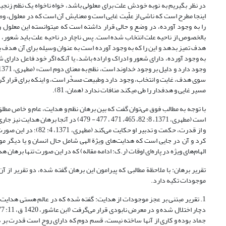
در نظر بگیریم به نوبه خودش علت براى معلولى باشد، خواه ناخواه یک نظم زنجیر
اینجا مطرح است که ناشى از علّیت غایى است و معنایش آن است که در معلول، وض
را به وجود آورده، در وضع و حالى قرار داشته است که مى‏توانسته این معلول
بالخصوص از ناحیه علت انتخاب شده است‏. پس ناچار در ناحیه علت باید شعور، ا
هدف تمیز بدهد و این را که به وجود آورده است به عنوان وسیله براى آن هدف ب
به وجود آورده، داراى شعور و ادراک و اراده باشد، یا آنکه اگر خود فاعل داراى ش
سوى هدف، غایت و انتخاب، وجود دارد وطبیعت مسخّر است، و اینکه براى قرار گ
مسیر غایى و هدفدار را طى مى‏کند منافات ندارد (همان، 81).
با توجه به مطالب فوق می‌توان گفت که بین برهان نظم و هدایت، عام و خاص م
است (مطهری، 1371، 8: 82، 465، 471 ، 477 
و از قدرت، حکمت و تدبی
کرد و آن در جایی است که هدایت‌های ویژة الهی شامل حال انسان و یا دیگر 
الهام‌های ویژه در پاره‌ای اوقات (ر.ک: ادامه مقاله) که در این صورت تنها برهان 
تقریر برهان: با ملاحظة مطالبی که پیرامون این برهان گفته شده، دو تقریر از 
موجودات تکیه دارد.
1. تقریر مبتنی بر عجز موجودات از هدایت: گفته شده که در عالم هستی هدایت 