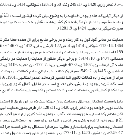
1-5). (فخر رازی، 1420 ق، ‏17: 249 و 22: 58 و 31: 128؛ شوکانی، 1414 ق، 2: 505؛ قاسمی، 1414 ق، 6: 25؛ طنطاوی، 1997، ‏7: 68؛ مطهری، 1371، ‏4: 86).
زمام همة موجودات از ذرّه گرفته تا کهکشان‌ها، همة‌اش به دست خدا بوده و 
صورت می‌گیرد (خطیب، 1424 ق، ‏9: 1281).
همدانی، 1404 ق، ‏10: 474؛ )؛ و برخی دیگر منظور از هدایت را
نیشابوری، 1415 ق، ‏2: 549) معرفی کرده‌اند. در پاره‌ای مناب
بوده که از کمال ثانوی به هدایت تعبیر شده است چرا که وصول به کمالات ثانوى حتمى نبو
دلیل اهمیت استدلال به خلق و هدایت بدان جهت است که در این طریق از استدلال، ع
دلالت قویتر خواهد بود (فخر رازی، 20
لکن مادامی که انسان به وجوه مصلحت آخرت جاهل باشد کاری از اراده و قدرت او 
‏17: 249؛ ابن عاشور، 1420 ق، ‏11: 77)؛ زیرا مقصود از خلق 