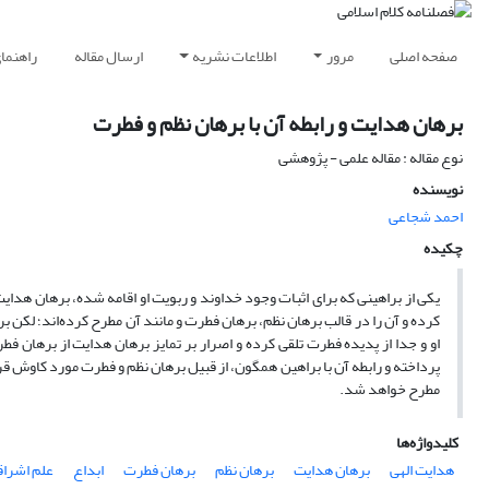
صفحه اصلی
مرور
اطلاعات نشریه
ارسال مقاله
راهنما
برهان هدایت و رابطه آن با برهان نظم و فطرت
نوع مقاله : مقاله علمی - پژوهشی
نویسنده
احمد شجاعی
چکیده
یکی از براهینی که برای اثبات وجود خداوند و ربویت او اقامه شده، برهان هدای
کرده و آن را در قالب برهان نظم، برهان فطرت و مانند آن مطرح کرده‌اند؛ لکن بر
او و جدا از پدیده فطرت تلقی کرده و اصرار بر تمایز برهان هدایت از برهان فط
پرداخته و رابطه آن با براهین همگون، از قبیل برهان نظم و فطرت مورد کاوش ق
مطرح خواهد شد.
کلیدواژه‌ها
هدایت الهی
برهان هدایت
برهان نظم
برهان فطرت
ابداع
علم اشراق