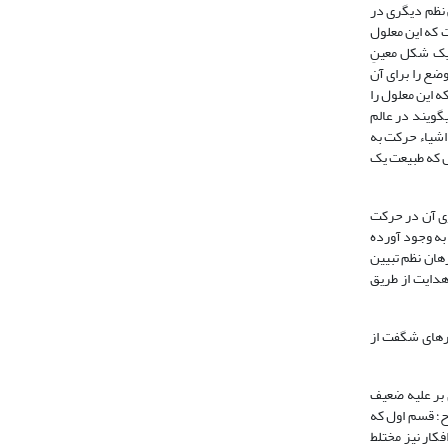
 نظم دیگرى در
 که این معلول
 یک شکل معینِ
ضع را براى آن
 این معلول را
‏گویند در عالم
نى در طبیعتِ اشیاء حرکت به
ل که طبیعت یک
وی آن در حرکت
آن را به وجود آورده
دا از برهان نظم تبیین
هدایت از طریق
ارهای شگفت از
 بر علیه ضعیف
ند یا با روح؛ قسم اول که
قول مضطرب است و حق دشوار، افکار نیز مختلط