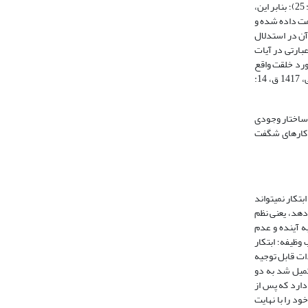
است و کسی از غلط و خطا در امان نیست مگر تعداد کمی، و به خاطر همین دشواری است که حضرت موسی% از خداوند شرح صدر طلب می‌کند >رَبِّ اشْرَحْ لِی صَدْرِی< (طه: 25)؛ بنابر این،
عمت داده شده و
نان واضح بود که مخاطبان به آن در استدلال
ده‌اند - با شنیدن آن دم فرو بسته و بحث دیگری را مطرح کرده‌اند (قمی مشهدی، 1368، ‏8: 319؛ مغنیه، 1424 ق، ‏5: 222). به عبارتی در آیات
ورد خلقت واقع
شده است >أَعْطى‏ کُلَّ شَی‏ءٍ خَلْقَهُ<، و مخلوق نمی‌تواند هدایت کننده باشد، چرا که هدایت و تربیت فرع بر خالقیت و مالکیت است؛ پس هادی تنها خداوند است (طباطبایی، 1417 ق، 14:
 ساختار وجودی
طهری، 1371، ‏4: 87 و 110 و 111). در ذیل به مواردی از کارهای شگفت
تکار نمى‏تواند
هد، یعنى نظم
ه آینده و عدم
وظیفه؛ ابتکار
ات قابل توجیه
 تکمیل شد به دو
دارد که پس از
ود را با نهایت