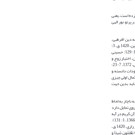
 نور آسمانها و زمین معرفی کرده است، یعنی
پرتو نور الهی
شده عمدتاً به معنای ارشاد به دین (قرطبی،
1364، 14: 112؛ شوکانی، 1414 ق، 4، ص122؛ قرشی بنابی، 1412 ق، ‏7: 146)؛ دلالت به وجود خداوند (آلوسی، 1415 ق، ‏8: 514) و الهام (ثعالبی، 1418 ق، ‏1: 167؛ شرف الدین، 1420 ق، ‏3:
189) آمده است. برخی مراد از هدایت را، هدایت به غرض و هدف از خلقت هر موجود و هدایت به حق دانسته‌اند (طباطبایی، 1417 ق، 14: 167؛ ابن عاشور، 1420 ق، ‏16: 129؛ حسینی
دن، اختیار زوج و
مانند آن (زمخشری، 1407 ق، ‏3: 67؛ طوسی، بی‌تا، ‏7: 177؛ ابن عجیبه، 1419 ق، ‏3: 393؛ کاشانی، 1336، ‏5: 473؛ بغوی، 1420 ق، ‏3: 264) و برخی سعادت در آخرت (طبرسی، 1372، ‏7: 23؛
موجودات دانسته و
مال اولی و ثانوی گفته که کمال اولی چیزی
ت که شئ در اصل وجود و بقایش بدان محتاج نیست (صدرالمتالهین، 1981، همان)؛ و شاید بدین جهت
 ناچار به لحاظ
ری اخروی تمایل دارد
ن کریم در آیه
21 از سوره نور تزکیه و پاکی روح آدمی را تنها در پرتو فضل و رحمت الهی میسّر دانسته است >لَوْ لا فَضْلُ اللَّهِ عَلَیکُمْ وَ رَحْمَتُهُ ما زَکى‏ مِنْکُمْ مِنْ أَحَدٍ أَبَداً< (صدر المتألهین، 1366، ‏1: 131).
استدلال به هدایت برای اثبات باری تعالی، اشرف از استدلال به خلق است؛ چرا که هدایت، از شؤون روح است، و خلق، از شؤون جسد است، و روح اشرف از جسد است (فخر رازی، 1420 ق،
َعْلَمُونَ شَیئاً وَ