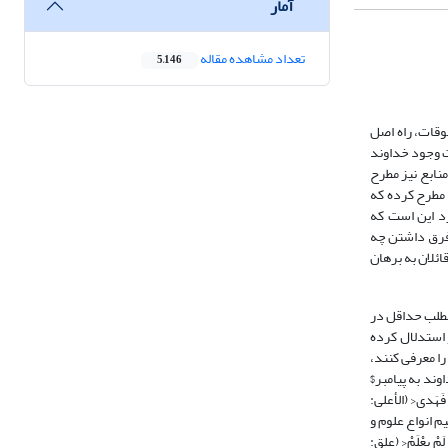
آمار
تعداد مشاهده مقاله
5,146
وقات، راه اصل
ت وجود خداوند
منابع نیز مطرح
ی مطرح کرده که
د این است که
 فرق داشتن چه
ئلان به برهان
مطلب حداقل در
 استدلال کرده
یشان را معرفی کنند،
ثُمَّ هَدى<‏ (طه: 50) مورد سوم در جائیست که خداوند به پیامبر$
فَهَدى<‏ (الأعلى:
م انواع علوم و
لَمْ یعْلَمْ<‏ (علق: