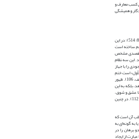
ه ابزاری برای کسب معارف و
دگار و همیشگی
در منابع دینی معمولاً حساب انتظامات مخلوقات و حساب هدایت شدن آنها یکى گرفته‏ شده و یک نوع دلیل به شمار آمده است (خطیب، 1424 ق، ‏8: 798؛ آلوسی، 1415 ق، ‏8: 514)؛ در این
اهم ساخته است
ی رسیدن به مقصدی مشخص
. این سه نظام
ر موجودی را با جهاز
لأول» است ختم
می‏شود، چنان‏که همه نظام‏های غایی به هدف بالذات پایان می‏پذیرد که «هو الاخر» است (جوادی آملی، 1388، 8: 210 و 16: 620؛ همو، 1383 ب، 32، 33 و 47؛ همو، 1383 الف، 106). ظهور
، بلکه به این
 با عشق و شوق،
به هدفْ رهبری می‏کند و این شوق به کمال است که موجودات را به سوی هدف پیش می‏برد و محبوب بدون اینکه خود حرکت کند حرکت می‏آفریند (جوادی آملی، 1383 الف، 112). در چنین
طلب آن است که
 به گونه‌ای به
، تفکیک بین این دو برهان را در
دایت را عبارت از ایجاد