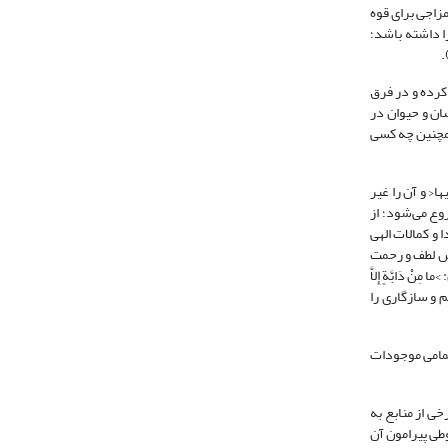
، ‏22: 58). مراد از هدایت آن است که هر مزاجی برای قوه
ا داشته باشد؛
کرده و در فرق
ان و حیوان در
همچنین چه کسی
ها< و آن را غیر
تبتاً- شروع می‌شود؛ از
و کمالات الهی
اس لطف و رحمت
دَابَّةٍ إِلاَّ
َینَ الْمَرْءِ وَ قَلْبِهِ< (انفال: 24)، >کُلَّ یوْمٍ هُوَ فی‏ شَأْن< (الرحمن: 29)، و ... کمال تلائم و سازگاری را
روم: 30). اما هدایت الهی عام بوده و شامل تمامی موجودات
. و در دوران معاصر نیز در برخی از منابع به
و مطالب مبسوطی پیرامون آن