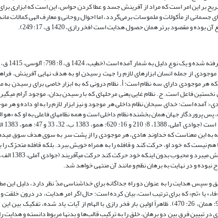
بْصارَ وَ الْأَفْئِدَةَ لَعَلَّکُمْ تَشْکُرُونَ< [النحل: 78]، و این به مانند تصریح بر این امر است که مراد از آفرینش جسد و عطا کردن حواس، این است ک
سمانی از مأکولات و ملموسات برمی‌گردد، اما احوال روحانی و معارف الهی کمالات مان
و مقصود برتر همان حصول هدایت است (فخر رازی، 1420 ق، ‏17: 249).
 موجودی از جمله انسان ابزارهای لازم را جهت رسیدن او به هدف نهایی آفرینش، فر
2: 274 و 14: 167؛ فضل الله، 1419 ق، ‏15: 121). توضیح این‌که هر موجودی دارای سه نظام است: أ. نظام درونی که به ابزار خاصی برا
خستین فاعل است. ج. نظام غایی یعنی مرحله‏ای که با رسیدن بدان، موجود آرام می‏گیرد
عطی کُلَّ شی‏ءٍ خَلقَهُ ثُمَّ هَدی< آمده است؛ خدای سبحان نظام داخلی هر موجود و نیز ابزار لازم را به او داده و ه
س پروردگار جهان همان بخشنده نظام داخلی است و همه نظام‏های فاعلی به او که «هو ا
 نه به این معناست که خداوندِ هادی، هر موجودی را از پشت سر به سوی هدف سوق می‏دهد
 هم نیست که خود او، حرکت کند و قافله را به همراه خویش ببرد. بلکه قافله متحرّک را
نبوده و در نهایت به برهان نظم و مانند آن منتهی خواهد شد.
ق و سپس هدایت را به عنوان دو راه جداگانه برای خداشناسی مدّ نظر دارد، دلیل این م
ء» یا «ثم» که برای ترتیب است، بیان کرده است؛ حال اگر امر هدایت، در درون خلقت و یا
خلقت باز می‌گشت، دلیلی برای طرح جداگانة آن نبود (مطهری، 1371، ‏4: 96 و 98؛ همان، 26: 470). ظاهراً اولین بار فخر رازی با الهام از آیات یاد شده
ه است (فخر رازی، 1420 ق، 17: 249؛ مطهری، 1371، همان)؛ وی در تبیین فرق بین دو برهان، خلق را به ترکیب قالب‌ها و بدنها مربوط دانسته و ه