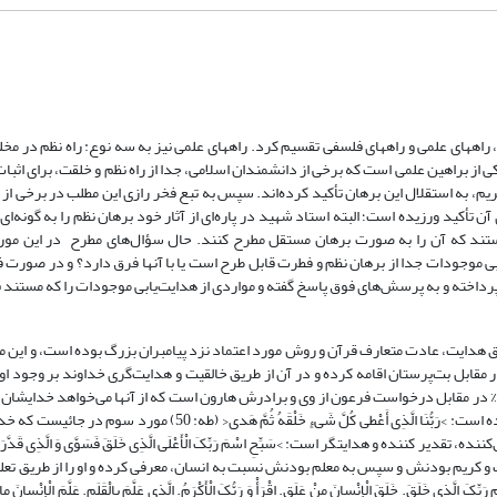
راههاى علمى و راههاى فلسفى تقسیم کرد. راههاى علمى نیز به سه نوع: راه نظم در مخل
از براهین علمی است که برخی از دانشمندان اسلامی، جدا از راه نظم و خلقت، برای اثبا
ن کریم، به استقلال این برهان تأکید کرده‌اند. سپس به تبع فخر رازی این مطلب در برخی از 
تأکید ورزیده است؛ البته استاد شهید در پاره‌ای از آثار خود برهان نظم را به گونه‌ا
ستند که آن را به صورت برهان مستقل مطرح کنند. حال سؤال‌های مطرح در این مور
ابی موجودات جدا از برهان نظم و فطرت قابل طرح است یا با آنها فرق دارد؟ و در صورت
پرداخته و به پرسش‌های فوق پاسخ گفته و مواردی از هدایت‌یابی موجودات را که مستند قا
ق هدایت، عادت متعارف قرآن و روش مورد اعتماد نزد پیامبران بزرگ بوده است، و این 
ابل بت‌پرستان اقامه کرده و در آن از طریق خالقیت و هدایت‌گری خداوند بر وجود او
راء: 78)؛ مورد دوم استدلال حضرت موسی% در مقابل درخواست فرعون از وی و برادرش هارون است که از آنها می‌خواهد خدا
و حضرت موسی در معرفی خداوند به آفرینش نظاممند و هدایت‌گری او تکیه کرده است: >رَبُّنَا الَّذِی أَعْطى‏ کُلَّ شَی‏ءٍ خَلْقَهُ 
ننده و هدایتگر است: >سَبِّحِ اسْمَ رَبِّکَ الْأَعْلَى الَّذِی خَلَقَ فَسَوَّى وَ الَّذِی قَدَّرَ 
قیت و کریم بودنش و سپس به معلم بودنش نسبت به انسان، معرفی کرده و او را از طریق تعلی
َلَقَ الْإِنْسانَ مِنْ عَلَقٍ. اقْرَأْ وَ رَبُّکَ الْأَکْرَمُ‏. الَّذِی عَلَّمَ بِالْقَلَمِ. عَلَّمَ الْإِنْسانَ ما 