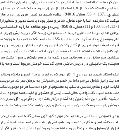
بیان کرده است (ادامه مقاله). ایشان در یک تقسیم‏بندى اوّلى، راههاى خداشناس
سه نوع دانسته که یکی از آنها استدلال از طریق وجود هدایت است؛ در مقابل د
(مطهری، 1371، ‏4: 95؛ همان، 6: 940). علامة شهید
مى‏کند که سازنده آنها یا خود عاقل، شاعر و مدبّر بوده یا تحت تدبیر و تسخیر ا
برهان هدایت را با علت غایی مرتبط دانسته و می‌نویسد: اگر در پیدایش چیزى، 
غایى موضوع پیدا نمى‏کرد. در اینجا تنها «گذشته» است که «حاضر» را به وجود م
فنر انجام شده و از نیروى بازگشتى که در فنر وجود دارد و فشار بر روى سایر چر
طور کامل دخالت نداشته بلکه آینده هم در این حادثه دخالت دارد، [در این صور
مى‏کشد، هم سائق دارد هم قائد، هم راننده دارد هم جلوکش، هم از پشت سر آن 
همیشه یک جاذبه‏اى دارد. پس حاضر، هم با گذشته خودش مربوط است و هم با آینده خودش، ک
البته استاد شهید در مواردی از آثار خود که به تقریر برهان نظم پرداخته و نظام 
هدایت را نیز شامل می‌شود اما در خصوص شمولش به برهان فطرت، می‌نویسد: در
غایات خود و نظام رساندن عاشقها به معشوقهاى خود؛ نه تنها هر موجودى بالذ
علت همه اشیاء ذات واجب تعالى است [پس او معشوق و غایت همه موجودات است
خودش راجستجو مى‏کند، این جستجوى کمال براى این است که مى‏خواهد به علت خودش نزدیک
و در خصوص اشتمالش بر هدایت در موارد گوناگون سخن گفته است ایشان در تبیی
باب خداشناسى به کار برده مى‏شود نظم ناشى از علت غایى است نه نظم ناشى از ع
قبل از آن معلول زمانا یا رتبتاً وجود داشته و به وجود آورنده آن است. قهرا اگ