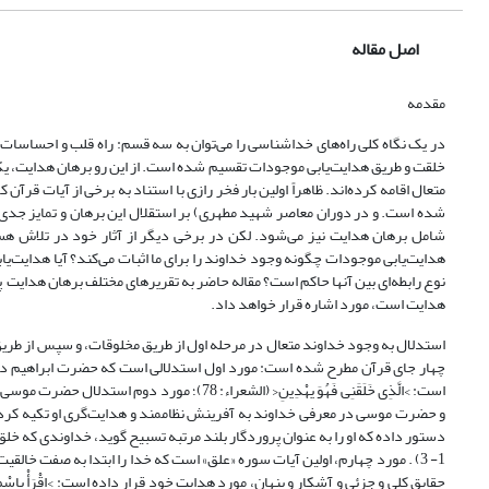
اصل مقاله
مقدمه
در یک نگاه کلی راه‌های خداشناسی را می‌توان به سه قسم: راه قلب و احساسات، 
خلقت و طریق هدایت‌یابی موجودات تقسیم شده است. از این رو برهان هدایت، یکی 
متعال اقامه کرده‌اند. ظاهراً اولین بار فخر رازی با استناد به برخی از آیات قرآ
شده است. و در دوران معاصر شهید مطهری) بر استقلال این برهان و تمایز جدی آن 
شامل برهان هدایت نیز می‌شود. لکن در برخی دیگر از آثار خود در تلاش ه
هدایت‌یابی موجودات چگونه وجود خداوند را برای ما اثبات می‌کند؟ آیا هدایت‌ی
نوع رابطه‌ای بین آنها حاکم است؟ مقاله حاضر به تقریرهای مختلف برهان هدایت 
هدایت است، مورد اشاره قرار خواهد داد.
استدلال به وجود خداوند متعال در مرحله اول از طریق مخلوقات، و سپس از طری
چهار جای قرآن مطرح شده است: مورد اول استدلالی است که حضرت ابراهیم در مق
است: >الَّذِی خَلَقَنِی فَهُوَ یهْدِینِ< (الشع
دستور داده که او را به عنوان پروردگار بلند مرتبه تسبیح گوید، خداوندی که خلق‌کننده، تقدیر ک
1- 3) . مورد چهارم، اولین آیات سوره «علق» است که خدا را ابتدا به صفت خال
حقایق کلی و جزئی و آشکار و پنهان، مورد هدایت خود قرار داده است: >اقْرَأْ بِاسْمِ رَبِّکَ الَّذِی خَلَقَ. خ