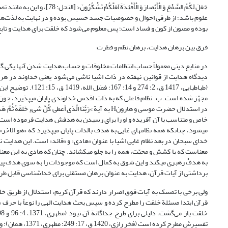
جَعَلَ لَکُمُ السَّمْعَ وَ الْأَ
علوم باشد؛ از طرفی احوال و خصوصیات جسد خسیس بوده و در نهایت به لذت‌های ج
بوده و مصون از کون و فساد است؛ پس معلوم می‌شود که خلقت برای هدایت و تابع آن بوده 
فرق بین برهان هدایت، برهان نظم و فطرت
دیدگاه هدایت از قوانین نهفته در ذات اشیا ناشی می‌شود یعنی خداوند در هر
(طباطبایی، 1417 ق، 
مجهّز شده است. ب. نظام فاعلی که به ذات اقدس خداوندی پایان می‏پذیرد، چون ن
در استدلال حضرت موسی و هارونH به آیة >رَبُّنَا الَّذی أ
خاص و متناسب با آن آفریده و او را برای رسیدن به هدفش هدایت فرموده است، پ
خدای سبحان در بعد نظام غایی اشیا با عنوان «هادی» و «قائد» است. این هدایت
معناست که با کشش و محبّت، همه را به جلو می‏کشاند. چنان که هادی به این معنا
برداشتی از آیات قرآن، هدایت به عنوان برهان مستقلی برای خداشناسی قابل طرح 
ولی برخی با تمسک به آیات فوق اصرار دارند که قرآن کریم، استدلال از طریق خل
قرآن ابتدا مسئلة خلقت را مطرح کرده و سپس بحث هدایت الهی را نوعاً با حرف «فا
تفسیرش مطرح کرد