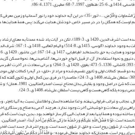
از دیگر آیاتی که هادی بودن خداوند را به وضوح بیان کرده آیة نور است: >اللَّهُ نُورُ السَّماواتِ وَ الْأَرْضِ...< (نور: 35)؛ در این آیه خداوند خود را
هم اوست که همگان را در در مسیر خاص خودشان هدایت می‌کند؛ پس همة هدایت‌ها در 
هدایت در معانی گوناگون به کار رفته و در برخی منابع برای آن هفده معنا ذکر شده است (شرف الدین، 1420 ق، ‏3: 189)، لکن در آیات یاد 
 هدایت در زندگی دنیوی و نحوة استفاده از آن، از قبیل انواع خوردنی‌ها، آشامیدنی‌ها، نحوة مسکن گزی
ع کمالات موجودات به دو قسم: کمالات اولی و ثانوی تقسیم شده و مراد از «خلق» در آیه را کمالات اولی 
مراد از هدایت را به کمالات ثانوی آنها تفسیر کرده‌اند (صدرالمتالهین، 1981، ‏6: 369؛ سلطان علی‌شاه، 1408 ق، 3: 24)؛ ملاصدرا) در فرق بین ک
است که شئ در وجود و بقایش بدان محتاج است، در مقابل، کمال ثانوی چیزی اس
ده بلکه گاهى هست و گاهى نیست (سلطان علی‌شاه، 1408 ق، 3: 24).
جائب و غرائب فراوانی نهفته، و لذا مشاهده انسان و اطلاعش نسبت به آنها تام‌تر، و به
14 ق، ‏31: 128). از طرفی بدون هدایت الهی راهی برای سعادت و خوشبختی آخرت وجود ندارد، هرچند آدمی به صلاح و رستگا
ساخته نبوده و همة اینها بعد از هدایت الهی کارساز خواهند بود، بدین جهت است که قرآ
جسد، حصول هدایت برای روح است، همچنان‌که خداوند متعال فرموده: >وَ اللَّهُ أَخْرَجَکُمْ مِنْ بُطُونِ أُمَّهاتِکُمْ لا ت