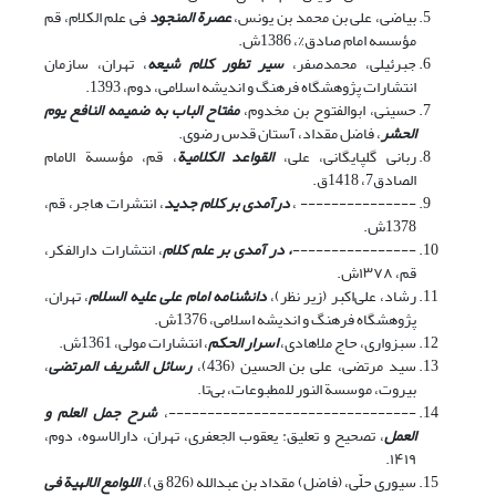
بیاضی، علی بن محمد بن یونس،
عصرة المنجود
فی علم الکلام، قم
مؤسسه امام صادق%، 1386ش.
جبرئیلی، محمدصفر،
سیر تطور کلام شیعه
، تهران، سازمان
انتشارات پژوهشگاه فرهنگ و اندیشه اسلامی، دوم، 1393.
حسینی، ابوالفتوح بن مخدوم،
مفتاح الباب به ضمیمه النافع یوم
الحشر
، فاضل مقداد، آستان قدس رضوی.
ربانی گلپایگانی، علی،
القواعد الکلامیة
، قم، مؤسسة الامام
الصادق7، 1418ق.
--------------- ،
درآمدی بر کلام جدید
، انتشرات هاجر، قم،
1378ش.
----------------
، در آمدی بر علم کلام
، انتشارات دارالفکر،
قم، ۱۳۷۸ش.
رشاد، علی‌اکبر (زیر نظر)،
دانشنامه امام علی علیه السلام
، تهران،
پژوهشگاه فرهنگ و اندیشه اسلامی، 1376ش.
سبزواری، حاج ملاهادی،
اسرار الحکم
، انتشارات مولی، 1361ش.
سید مرتضی، علی بن الحسین (436)،
رسائل الشریف المرتضى
،
بیروت، موسسة النور للمطبوعات، بی‌تا.
--------------------------------،
شرح جمل العلم و
العمل
، تصحیح و تعلیق: یعقوب الجعفری، تهران، دارالاسوه، دوم،
۱۴۱۹.
سیوری حلّی، (فاضل) مقداد بن عبدالله (826 ق)،
اللوامع الالهیة فی