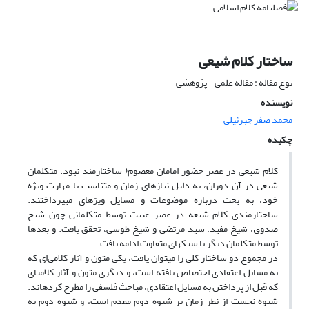
ساختار کلام شیعی
نوع مقاله : مقاله علمی - پژوهشی
نویسنده
محمد صفر جبرئیلی
چکیده
کلام شیعی در عصر حضور امامان معصوم( ساختارمند نبود. متکلمان
شیعی در آن دوران، به دلیل نیازهای زمان و متناسب با مهارت ویژه
خود، به بحث در‌باره موضوعات و مسایل ویژه‎ای می‎پرداختند.
ساختارمندی کلام شیعه در عصر غیبت توسط متکلمانی چون شیخ
صدوق، شیخ مفید، سید مرتضی و شیخ طوسی، تحقق یافت. و بعدها
توسط متکلمان دیگر با سبک‎های متفاوت ادامه یافت.
در مجموع دو ساختار کلی را می‏توان یافت، یکی متون و آثار کلامی‌ای که
به مسایل اعتقادی اختصاص یافته است، و دیگری متون و آثار کلامی‎ای
که قبل از پرداختن به مسایل اعتقادی، مباحث فلسفی را مطرح کرده‏اند.
شیوه نخست از نظر زمان بر شیوه دوم مقدم است، و شیوه دوم به