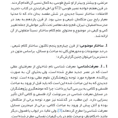
مرتضی، و بیشتر و بهتر از او شیخ طوسی، به کمال نسبی آن اقدام کردند.
در قرن هفتم خواجه نصیر طوسی (672 ق) طی فرایندی در کتاب «تجرید
الاعتقاد» ساختار نسبتاً جدیدی در شش مقصد بدان داد که تا مدتها
معیار رایج بین متکلمان شیعی و سنی بود. از قرن یازدهم به بعد در
مدرسه اصفهان، تهران، قم و نجف معاصر تحت تأثیر عواملی از جمله تغییر
کمی و کیفی در موضوع و محتوای علم کلام ساختار نسبتاً متفاوتی از آن
ارائه شد.
1. ساختار موضوعی:
از قرن چهارم و پنجم تاکنون ساختار کلام شیعی –
درحد موضوعات و محورهای کلی نه مباحث و مسائل– براساس متون در
دسترس را می‌توان چنین گزارش کرد:
1 ـ 1. معرفت‌شناسی
:
معرفت شناسی نام شاخه‎ای از معرفت‎های عقلی
است که در عصر جدید مطرح شده است، ولی بحث‎های آن، به صورت
پراکنده، همواره مورد توجه پژوهشگران علوم عقلی بوده است. توجه
جدیدی که به این مباحث شده این است که باید قبل از ورود به مباحث
فلسفی و کلامی به بررسی آنها پرداخت؛ چرا که موضع‏گیری پژوهش‎گران
در مسایل معرفت شناسی در سرنوشت آراء فلسفی و کلامی آنان تأثیر
بسزایی دارد. این مطلب، در گذشته نیز مورد توجه برخی از متکلمان
بوده و آنان پیش از ورود به مباحث کلامی، برخی از مهم‏ترین مسایل
معرفت شناسی را مطرح کرده‏اند
[3]
، ولی غالبا، در ابواب یا فصول دیگر
مانند «احکام نظر» و مبحث علم در باب کیفیات نفسانی، مطرح شده است.