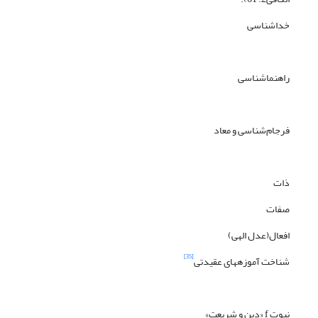
خداشناسی
راهنماشناسی
فرجام‌شناسی و معاد
ذات
صفات
افعال(عدل الهی)
[35]
شناخت آموزه‎های عقیدتی
نبوت f «دین و شریعت»