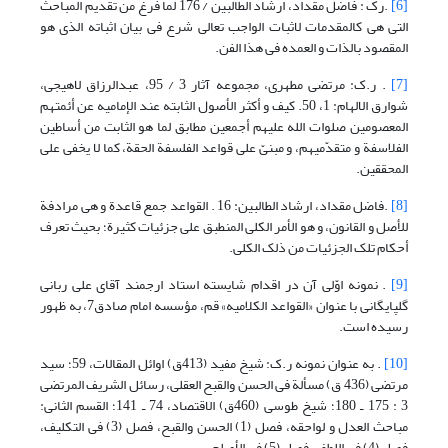
[6]
.رک : فاضل مقداد، ارشاد الطالبین / 176 لما فرغ من تقدیم المباحث
التی هی کالمقدمات لاثبات الواجب تعالی شرع فی بیان اثباته الذی هو
المقصود بالذات و العمده فی هذا الفن.
[7]
. ر.ک: مرتضی مطهری، مجموعه آثار 3 / 95، عبدالرزاق لاهیجی،
شوارق الالهام: 1، 50. کیف و أکثر الأصول الثابته عند الإمامیه عن أئمتهم
المعصومین صلوات الله علیهم أجمعین مطابق لما هو الثابت من أساطین
الفلاسفة و متقدّمیهم، و مبنیّ علی قواعد الفلسفة الحقة، کما لا یخفی علی
المحققین.
[8]
.فاضل مقداد، ارشاد الطالبین: 16 . القواعد جمع قاعدة و هی مرادفة
للأصل و القانون، و هو الأمر الکلی المنطبق علی جزئیات کثیرة؛ بحیث تعرف
أحکام تلک الجزئیات من ذلک الکلی.
[9]
. نمونه اوّلی آن در اقدام شایسته استاد ارجمند آقای علی ربانی
گلپایگانی با عنوان «القواعد الکلامیه» قم، مؤسسه امام صادق7، به ظهور
رسیده است.
[10]
. به عنوان نمونه ر.ک: شیخ مفید (413ق) اوائل المقالات، 59؛ سید
مرتضی (436 ق) مسألة فی الحسن والقبح العقلی، رسائل الشریف المرتضی
3 : 175 ـ 180؛ شیخ طوسی (460ق) الاقتصاد، 74 ـ 141؛ القسم الثانی:
مباحث العدل و لواحقه، فصل (1) الحسن والقبح، فصل (3) فی التکلیف،
فصل (4) فی اللطف، فصل (5) فی الأصلح.