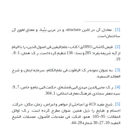
[1]
. معادل آن در لاتین structure، و در عربی بِنْیِة، و معنای لغوی آن
ساختمان است.
[2]
. فیض کاشانی (1091ق) کتاب «علم الیقین فی اصول الدین» را با الهام
از آیه شریفه بقره: 285 و نساء: 136 تنظیم کرده است. ر.ک: همان، 1: 8 ،
19.
[3]
. به عنوان نمونه ر.ک: الیاقوت فی علم الکلام، سرمایه ایمان، و شرح
العقائد النسفیه.
[4]
. ر.ک: محیی‌الدین مهدی الهی قمشه‌ای، حکمت الهی عام و خاص، 7 ـ 9؛
سیدجعفر سجادی، فرهنگ معارف اسلامی: 1، 304.
[5]
. شیخ مفید (413 ق) مباحثی از جواهر و اعراض، زمان، مکان، حرکت،
اجسام و طبایع را ذیل همین عنوان مطرح کرده است. ر.ک: اوائل
المقالات: 95-105؛ همو، النکت فی مقدمات الأصول، مصنفات الشیخ
المفید:10، 27-30 شماره 28-44.