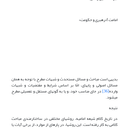
امامت f«رهبری و حکومت»
بدیهی است مباحث و مسائل مستحدث و شبهات مطرح با توجه به همان
مسائل اصولی و پایه‎ای، امّا بر اساس شرایط و مقتضیات و شبهات
وارده
[36]
در جای مناسب خود، و یا به گونه‏ای مستقل و تفصیلی مطرح
می‏شود.
نتیجه
در تاریخ کلام شیعه امامیه، روش‎های مختلفی در ساختارمندی مباحث
کلامی به کار رفته است. این روش‎ها، در پاره‏ای از موارد، از برخی آیات یا