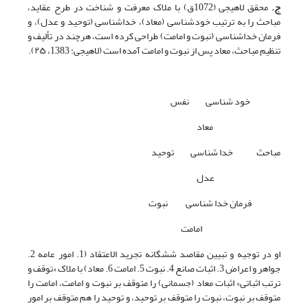
ج.
محقق لاهیجی (1072ق) با ملاک معرفت و شناخت در طرح عقاید،
مباحث را به ترتیب خودشناسی (معاد)، خداشناسی (توحید و عدل)، و
فرمان خداشناسی (نبوت و امامت) طراحی کرده است، هرچند در تألیف و
تنظیم مباحث، معاد پس از نبوت و امامت آمده است (لاهیجی: 1383، ۲۵).
خود شناسی نفس
معاد
مباحث خدا شناسی توحید
عدل
فرمان خدا شناسی نبوت
امامت
او در توجیه و تبیین مقاصد ششگانه تجرید الاعتقاد (1. امور عامه 2.
جواهر و اعراض 3. اثبات صانع 4. نبوت 5. امامت 6. معاد) با ملاک «توقف و
ترتب اثباتی» اثبات معاد (جسمانی) را متوقف بر نبوت و امامت، امامت را
متوقف بر نبوت، نبوت را متوقف بر توحید، و توحید را هم متوقف بر امور