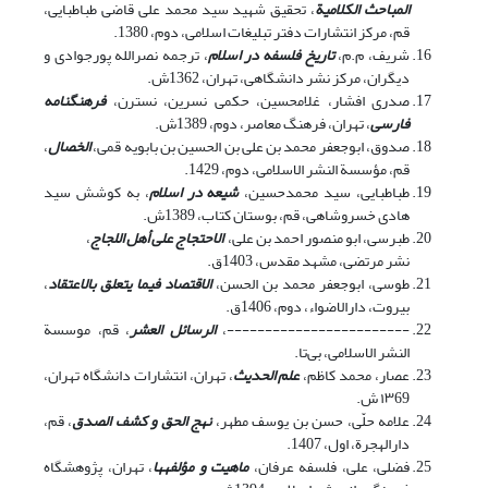
المباحث الکلامیة
، تحقیق شهید سید محمد علی قاضی طباطبایی،
قم، مرکز انتشارات دفتر تبلیغات اسلامی، دوم، 1380.
شریف، م.م،
تاریخ فلسفه در اسلام
، ترجمه نصرالله پورجوادی و
دیگران، مرکز نشر دانشگاهی، تهران، 1362ش.
صدری افشار، غلامحسین، حکمی نسرین، نسترن،
فرهنگنامه
فارسی
، تهران، فرهنگ معاصر، دوم، 1389ش.
صدوق، ابوجعفر محمد بن علی بن الحسین بن بابویه قمی،
الخصال
،
قم، مؤسسة النشر الاسلامی، دوم، 1429.
طباطبایی، سید محمدحسین،
شیعه در اسلام
، به کوشش سید
هادی خسروشاهی، قم، بوستان کتاب، 1389ش.
طبرسی، ابو منصور احمد بن علی،
الاحتجاج علی أهل اللجاج
،
نشر مرتضی، مشهد مقدس، 1403ق.
طوسی، ابوجعفر محمد بن الحسن،
الاقتصاد فیما یتعلق بالاعتقاد
،
بیروت، دارالاضواء، دوم، 1406ق.
------------------------،
الرسائل العشر
، قم، موسسة
النشر الاسلامى، بی‌تا.
عصار، محمد کاظم،
علم الحدیث
، تهران، انتشارات دانشگاه تهران،
۱۳69 ش.
علامه حلّی، حسن بن یوسف مطهر،
نهج الحق و کشف الصدق
، قم،
دارالهجرة، اول، 1407.
فضلی، علی، فلسفه عرفان،
ماهیت و مؤلفه‏ها
، تهران، پژوهشگاه