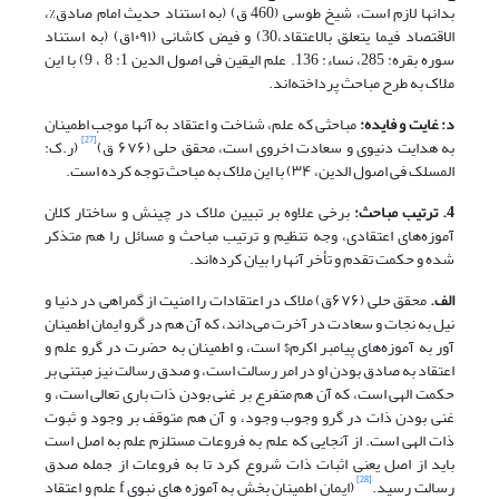
بدانها لازم است، شیخ طوسی (460 ق) (به استناد حدیث امام صادق%،
الاقتصاد فیما یتعلق بالاعتقاد،30) و فیض کاشانی (۱۰۹۱ق) (به استناد
سوره بقره: 285، نساء: 136. علم الیقین فی اصول الدین 1: 8 ، 9) با این
ملاک به طرح مباحث پرداخته‌اند.
د: غایت و فایده:
مباحثی که علم، شناخت و اعتقاد به آنها موجب اطمینان
[27]
به هدایت دنیوی و سعادت اخروی است، محقق حلی (۶۷۶ ق)
(ر.ک:
المسلک فی اصول الدین، ۳۴) با این ملاک به مباحث توجه کرده است.
4. ترتیب مباحث:
برخی علاوه بر تبیین ملاک در چینش و ساختار کلان
آموزه‌های اعتقادی، وجه تنظیم و ترتیب مباحث و مسائل را هم متذکر
شده‌ و حکمت تقدم و تأخر آنها را بیان کرده‌اند.
الف.
محقق حلی (۶۷۶ق) ملاک در اعتقادات را امنیت از گمراهی در دنیا و
نیل به نجات و سعادت در آخرت می‌داند، که آن هم در گرو ایمان اطمینان
آور به آموزه‌های پیامبر اکرم$ است، و اطمینان به حضرت در گرو علم و
اعتقاد به صادق بودن او در امر رسالت است، و صدق رسالت نیز مبتنی بر
حکمت الهی است، که آن هم متفرع بر غنی بودن ذات باری تعالی است، و
غنی بودن ذات در گرو وجوب وجود، و آن هم متوقف بر وجود و ثبوت
ذات الهی است. از آنجایی که علم به فروعات مستلزم علم به اصل است
باید از اصل یعنی اثبات ذات شروع کرد تا به فروعات از جمله صدق
[28]
رسالت رسید.
(ایمان اطمینان بخش به آموزه های نبوی f علم و اعتقاد