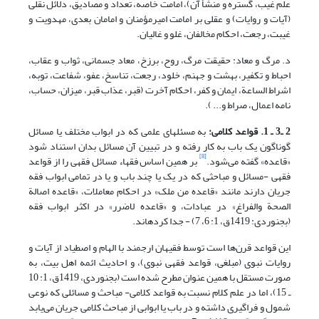
علم غیب، گستره و منشأ آن)، امامت خاصه، تعداد و مصادیق، دلائل نقلی
(آیات و روایات) و عقلی بر امامت امیرمؤمنان و امامان بعدی، مهدویت و
غیبت، رجعت، احکام مخالفان، غلو و غالیان.
د. مرگ و معاد: حقیقت مرگ، روح، برزخ، معاد جسمانی، ثواب و عقاب،
احباط و تکفیر، بهشت و جهنم، خلود، رجعت، تناسخ، عفو، شفاعت، توبه،
اشراط الساعة، ایمان و کفر، احکام آخرت (قبر، عذاب قبر، میزان، حساب،
نامه اعمال، صراط و... ).
2 ـ3 ـ 1. قواعد کلامی:
به مسئله‎ای علمی که در ابواب مختلف یا مسائل
گوناگون یک باب به کار رفته و در تبیین آن مسائل بدان استناد شود
[8]
«قاعده» گفته می‌شود.
بر همین اساس فقهاء مسائل فقهی را از قواعد
فقهی -مسائل و مباحثی که در یک یا چند باب و یا در تمامی ابواب فقه
جریان دارند مانند «قاعده من ملک» در احکام معاملات، «قاعده اصالة
الصحة والفراغ» در عبادات، و «قاعده لاضرر» در اکثر ابواب فقه
(بجنوردی: 1419ق، 1: 6، 7) - جدا کرده‎اند.
این قواعد قرن‌ها است توسط فقیهان ارجمند با الهام و اصطیاد از آیات و
روایات نبوی (مبلغی، قواعد فقهی نبوی)، و احادیث ائمه اهل بیت، به
صورت مستقل با همین عنوان مطرح شده است (بجنوردی، 1419ق، 1: 10
ـ 15)، اما در علم کلام نسبت به قواعد کلامی- مباحث و مسائلی که نوعی
شمول و فراگیری داشته و در باب یا ابوابی از مباحث کلامی جریان می‌یابد