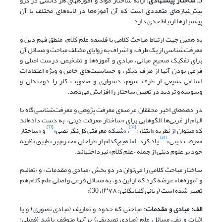
5. ساختار پیشنهادی:
ارائه ساختار مواد و آموزه‎های هر دانشی در گرو
پیش‌نیازهای متعددی است که آن آموزه‌ها در لایه‌های مختلف با آن
پیش‎نیازها ارتباط جدی دارد.
به همین جهت ارتباط مباحث کلامی با فلسفه علم کلام، منطق فهم دین و
معرفت‌شناسی از یک طرف، و اشراف به زوایای مختلف مباحث و مسائل آن
برای تفکیک صحیح مبانی، مبادی و آموزه‌ها و تشخیص درست اصلی و
فرعی بودن آنها از طرف دیگر، و حساسیت‌های خاص و ویژه اعتقادات
اسلامی –شیعی از طرف سوم، دشواری و صعوبت کار را دوچندان و
وسوسه و تردید در تعیین ساختار را افزایش می‌دهد.
در دهه‌های اخیر محققان عرصه‌ی معرفت پژوهی و معرفت‌شناسی گاه با
الهام از غربی‌ها الگوهایی برای «ساختار معرفت دینی» به دست داده‌اند
[33]
[32]
که می‏توان از نظریه «ابتناء»
، «شبکه معرفتی کل‌نگر نصی»
و «ساختار
[34]
معرفت دینی»
یاد کرد، اما هیچ‌کدام از طراحان محترم بر تطبیق نظریه
خود بر علوم دینی از جمله «علم کلام» نپرداخته‎اند.
ساختار مباحث کلامی را می‌توان در دو بخش «مبادی و مقدمات» و «تعالیم
و آموزه‌ها» عرضه کرد که از این دو، به مسائل فرعی و اصلی علم کلام هم
تعبیر شده است (ربانی گلپایگانی: ۱۳۷۸، 30):
الف: مبادی و مقدمات:
مباحثی که حدود و تعاریف (مبادی تصوری) و یا
اثبات و نفی مسائل علم (مبادی تصدیقی) برآنها متوقف باشد (فضلی: