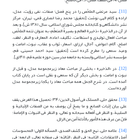
[11]
. سید مرتضی الملخّص را در پنج فصل: صفات، نفی رؤیت، عدل،
اراده و کلام الهی نوشت [تحقیق: محمد رضا انصاری قمی، تهران، مرکز
نشر دانشگاهی و کتابخانه مجلس شورای اسلامی، سال ۱۳۸۱ ش]، و بعد
از آن در الذخیرة «ذخیرة العالم و بصیرةُ المتعلِّم» به عنوان تتمه الملخّص
مباحث افعال تولیدی و استطاعت، تکلیف، اعاده، المعارف و النظر، لطف،
اصلح، آلام، اعواض، آجال، ارزاق، اسعار، ثواب و عقاب، نبوت، امامت و
وعید سمعی را مطرح کرده است [تحقیق: سید احمد حسینی، قم،
مؤسسه نشر اسلامی وابسته به جامعه مدرسین حوزه علمیه قم، ۱۴۱۱ق].
[12]
. در «الذخیره » بخشی از مباحث معاد زیرمجموعه عدل، و قبل از
نبوت و امامت، و بخش دیگر آن که سمعی و نقلی است در پایان کتاب
آمده است. در شرح الجمل همه مباحث معاد را یکجا زیرمجموعه عدل
آورده است.
[13]
. محقق حلی، المسلک فی أصول الدین/۳۴: تحصیل هذا الغرض یقف
علی بیان إثبات الصانع و ما یصحّ أن یوصف به من الصفات الإثباتیة و
السلبیة، و النظر فی أفعاله سبحانه و تعالی، و النظر فی النبوات و الإمامة؛
فانّ من عرف هذه الأمور بالأدلة أمن من الزلل.
[14]
. علامه حلی، نهج الحق و کشف الصدق، المسأله الاولی: المحسوسات
أصل الاعتقادات، الثانیه: فی النظر، الثالثه: فی صفاته تعالی، الرابعه: فی