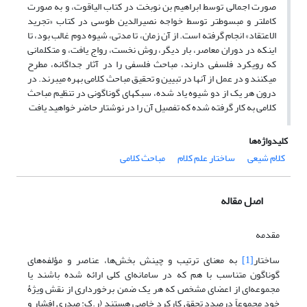
صورت اجمالی توسط ابراهیم بن نوبخت در کتاب الیاقوت، و به صورت
کامل‏تر و مبسوط‏تر توسط خواجه نصیرالدین طوسی در کتاب «تجرید
الاعتقاد» انجام گرفته است. از آن زمان، تا مدتی، شیوه دوم غالب بود، تا
این‏که در دوران معاصر، بار دیگر، روش نخست، رواج یافت، و متکلمانی
که رویکرد فلسفی دارند، مباحث فلسفی را در آثار جداگانه، مطرح
می‏کنند و در عمل از آنها در تبیین و تحقیق مباحث کلامی بهره می‎برند. در
درون هر یک از دو شیوه یاد شده، سبک‏های گوناگونی در تنظیم مباحث
کلامی به کار گرفته شده که تفصیل آن را در نوشتار حاضر خواهید یافت
کلیدواژه‌ها
کلام شیعی
ساختار علم کلام
مباحث کلامی
اصل مقاله
مقدمه
ساختار
[1]
به معنای ترتیب و چینش بخش‌ها، عناصر و مؤلفه‌های
گوناگون متناسب با هم که در سامانه‌ای کلی ارائه شده باشند یا
مجموعه‌ای از اعضای مشخص که هر یک ضمن برخورداری از نقش ویژۀ‌
خود مجموعاً درصدد تحقق کارکرد خاصی هستند (ر.ک: صدری افشار و