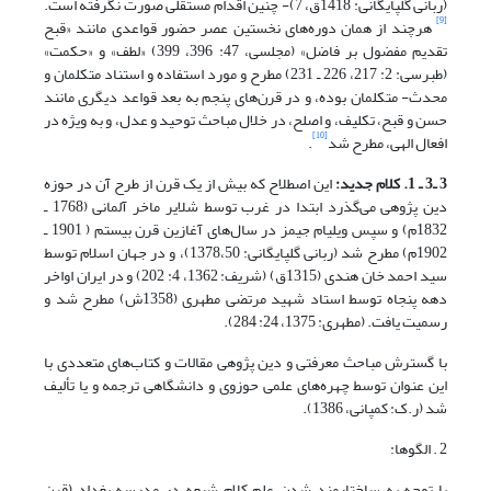
(ربانی گلپایگانی: 1418ق، 7)- چنین اقدام مستقلی صورت نگرفته است.
[9]
هرچند از همان دوره‌های نخستین عصر حضور قواعدی مانند «قبح
تقدیم مفضول بر فاضل» (مجلسی، 47: 396، 399) «لطف» و «حکمت»
(طبرسی: 2: 217، 226 ـ 231) مطرح و مورد استفاده و استناد متکلمان و
محدث- متکلمان بوده، و در قرن‌های پنجم به بعد قواعد دیگری مانند
حسن و قبح، تکلیف، و اصلح، در خلال مباحث توحید و عدل، و به ویژه در
[10]
افعال الهی، مطرح شد
.
3 ـ3 ـ 1. کلام جدید
:
این اصطلاح که بیش از یک قرن از طرح آن در حوزه
دین پژوهی می‌گذرد ابتدا در غرب توسط شلایر ماخر آلمانی (1768 ـ
1832م) و سپس ویلیام جیمز در سال‌های آغازین قرن بیستم ( 1901 ـ
1902م) مطرح شد (ربانی گلپایگانی: 1378،50)، و در جهان اسلام توسط
سید احمد خان هندی (1315ق) (شریف: 1362، 4: 202) و در ایران اواخر
دهه پنجاه توسط استاد شهید مرتضی مطهری (1358ش) مطرح شد و
رسمیت یافت. (مطهری: 1375، 24: 284).
با گسترش مباحث معرفتی و دین پژوهی مقالات و کتاب‌های متعددی با
این عنوان توسط چهره‌های علمی حوزوی و دانشگاهی ترجمه و یا تألیف
شد (ر.ک: کمپانی، 1386).
2 . الگوها:
با توجه به ساختارمند شدن علم کلام شیعه در مدرسه بغداد (قرن