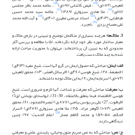
[20]
[19]
لاهیجی (۱۰۷۲ق)
، فیض کاشانی (۱۰۹۱ق)
، علامه محمد باقر مجلسی
[22]
[21]
(۱۱۱۱ق)
، ملا هادی سبزواری (۱۲۸۹)
، علامه سید محمد حسین
[24]
[23]
طباطبایی (۱۴۰۳ق)
. استاد مرتضی مطهری (۱۴۰۰ق)
و آیت الله محمد
[25]
تقی مصباح یزدی
نام برد.
3. ملاک‌ها:
هرچند بسیاری از متکلمان توضیح و تبیینی در باره‌ی ملاک و
معیار ساختار مورد نظر خود ارائه نکرده‌اند، امّا با مطالعه و بررسی آثار
محدودی که به تبیین آن پرداخته‌اند، می‌توان با محوریت مباحث ارائه
شده به چند ملاک دست یافت.
الف: ایمان:
مباحثی که حصول ایمان در گرو آنها است، شیخ مفید (۴۱۳ق)
( المقنعة، ۲۸)، شیخ طوسی (۴۶۰ق) (الرسائل العشر، ۱۰۳)، محقق لاهیجی
(۱۰۷۲ق) (سرمایه ایمان، ۹) به این ملاک توجه داشته‌اند.
ب: معرفت‌:
مباحثی که معرفت و شناخت آنها لازم و ضروری است، شیخ
طوسی (الاقتصاد فیما یتعلق بالاعتقاد، 30-31)، ابواسحاق نوبختی (ق5)
(الیاقوت، 27) علی بن یونس بیاضی (۸۷۷ ق) (عصرة المنجود، ۶۱)، محقق
لاهیجی (۱۰۷۲) (گوهر مراد، ۲۵)، ملا هادی سبزواری (۱۲۸۹ق) (اسرار
[26]
الحکم، ۵۸-۵۹) و محمد کاظم عصار
(علم الحدیث: ۹۷) چنین
دیدگاهی دارند.
ج: نص‌:
مباحثی که به نص صریح متون وحیانی، پای‎بندی علمی و معرفتی