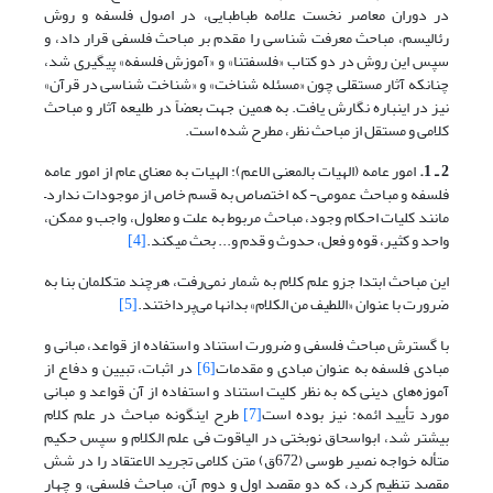
در دوران معاصر نخست علامه طباطبایی، در اصول فلسفه و روش
رئالیسم، مباحث معرفت شناسی را مقدم بر مباحث فلسفی قرار داد، و
سپس این روش در دو کتاب «فلسفتنا» و «آموزش فلسفه» پی‎گیری شد،
چنان‏که آثار مستقلی چون «مسئله شناخت» و «شناخت شناسی در قرآن»
نیز در این‎باره نگارش یافت. به همین جهت بعضاً در طلیعه آثار و مباحث
کلامی و مستقل از مباحث نظر، مطرح شده است.
2 ـ 1.
امور عامه (الهیات بالمعنی الاعم): الهیات به معنای عام از امور عامه
فلسفه و مباحث عمومی- که اختصاص به قسم خاص از موجودات ندارد–
مانند کلیات احکام وجود، مباحث مربوط به علت و معلول، واجب و ممکن،
واحد و کثیر، قوه و فعل، حدوث و قدم و... بحث می‎کند.
[4]
این مباحث ابتدا جزو علم کلام به شمار نمی‌رفت، هرچند متکلمان بنا به
ضرورت با عنوان «اللطیف من الکلام» بدانها می‌پرداختند.
[5]
با گسترش مباحث فلسفی و ضرورت استناد و استفاده از قواعد، مبانی و
مبادی فلسفه به عنوان مبادی و مقدمات
[6]
در اثبات، تبیین و دفاع از
آموزه‌های دینی که به نظر کلیت استناد و استفاده از آن قواعد و مبانی
مورد تأیید ائمه: نیز بوده است
[7]
طرح اینگونه مباحث در علم کلام
بیشتر شد، ابواسحاق نوبختی در الیاقوت فی علم الکلام و سپس حکیم
متأله خواجه نصیر طوسی (672ق) متن کلامی تجرید الاعتقاد را در شش
مقصد تنظیم کرد، که دو مقصد اول و دوم آن، مباحث فلسفی، و چهار