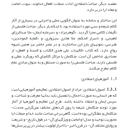
مقصد دیگر، مباحث اعتقادی (ذات، صفات، افعال خداوند، نبوت، امامت
و معاد) را در بر دارد.
این ساختار و سامانه به عنوان الگویی عملی و اجرایی در بسیاری از آثار
کلام شیعه و سنی مورد استفاده بود تا اینکه بار دیگر، مباحث فلسفی از
تألیفات کلامی مجزا گردید. «گوهرمراد» و «سرمایه ایمان» ملا عبدالرزاق
لاهیجی، و «اسرار الحکم» ملا هادی سبزواری، و «کفایة الموحدین»
طبرسی، نمونه‏های بارز این ساختارند. و در عصر حاضر نیز همین شیوه
رواج دارد، که کتاب «الالهیات علی هدی الکتاب و السنة و العقل» از
مصادیق شاخص آن است. متکلمان یا مراکز کلامی‎ای که رویکرد عقلی و
فلسفی دارند، مباحث فلسفی را به صورت مستقل و به عنوان مبادی علم
کلام، مطرح می‏کنند.
3 ـ 1. آموزه‏های اعتقادی:
1 ـ 3ـ 1
. اصول اعتقادی: مراد از اصول اعتقادی، تعالیم و آموزه‎هایی است
که هر انسانی به صورت اجمال یا تفصیل باید بدانها معرفت و شناخت، و
سپس ایمان و اعتقاد داشته باشد. طرح این تعالیم و آموزه‎ها از آغاز
مورد توجه متکلمان شیعه با روی کردهای مختلف نص‌گراییِ محدث-
متکلمان و عقل‎گرایی بوده است. گاهی برخی مباحث مانند خدا و صفات (با
محوریت توحید و عدل) و امامت و ویژگی‎های آن- در طول تاریخ- و شریعت
و زوایای مختلف آن- در قرن اخیر- با احراز اولویت بیشتر در پی پرسش‌ها