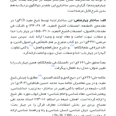
چهارم و پنجم)، گزارش سیر ساختاری این علم در دو الگوی نزدیک به هم
بدین شرح قابل عرضه است:
الف: ساختار چهارضلعی:
این ساختار ابتدا توسط شیخ مفید (۴۱3ق) در
مقدمه‌ی «المقنعه» (مصنفات الشیخ المفید، ۱۴: ۲۹-۳۴) و «النکت فی
مقدمات الاصول» (مصنفات الشیخ المفید، ۱۰: ۳۱- ۵۵) در چهار باب: خدا
و صفات، نبوت، امامت و معاد (وعد و وعید) ارائه شد. سپس سید
مرتضی (۴۳۶ق) در دو کتاب متفرع بر هم «الملخّص فی اصول الدین» و
[12]
[11]
«الذخیرة فی علم الکلام»
و «شرح جمل العلم و العمل»
با کمی تفاوت،
آنها را در چهار باب: خدا و صفات، عدل، نبوت و امامت ارائه کرد.
بعداً محقق حلی (۶۷۶ق) در «المسلک فی علم الکلام» همین چهار باب را با
[13]
تغییر عنوان «عدل» به «افعال» پی‎گرفت
.
[14]
علامه حلی (۷۲۶ق) در «نهج الحق و کشف الصدق»
مطابق با چینش شیخ
مفید، و در بین معاصران علامه سید محمد حسین طباطبایی (۱۴۰۲ ق) در
کتاب «شیعه در اسلام» با کمی تغییر در ساختار- به ترتیب: خداشناسی،
پیغمبرشناسی، معادشناسی و امام شناسی- همان ابواب مورد نظر شیخ
را ارائه کرده است. (همان، شیعه در اسلام: ۱۰۱-۱۹۳) استاد محمد تقی
مصباح یزدی نیز بخش اعتقادات معارف قرآن را در چهار بحث:
خداشناسی، جهان شناسی، انسان شناسی و راه و راهنما شناسی ارائه
کرده است (مصباح یزدی: 1389، 38-39).