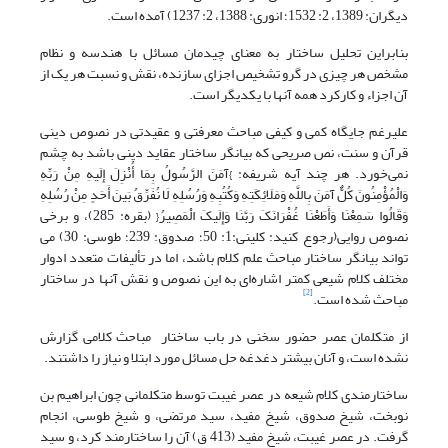
دیگران: 1389، 2: 1532؛ انوری: 1388، 2: 1237) آمده است.
بنابراین تحلیل ساختار به معنای چیدمان مسائل با هندسه و نظام
مشخص هر چیزی در گرو تشخیص اجزای سازنده، نقش و نسبت هر یک از
آن اجزاء و کارکرد همه آنها با یکدیگر است.
علیرغم جایگاه کمی و کیفی مباحث معرفتی و عقیدتی در نصوص دینی
قرآن و سنت، نص صریحی که بیانگر ساختار عقاید دینی باشد به چشم
نمی‌خورد. هر چند آیه شریفه: }آمَنَ الرَّسُولُ بِمَا أُنْزِلَ إِلَیهِ مِنْ رَبِّهِ
وَالْمُؤْمِنُونَ کُلٌّ آمَنَ بِاللَّهِ وَمَلَائِکَتِهِ وَکُتُبِهِ وَرُسُلِهِ لَا نُفَرِّقُ بَینَ أَحَدٍ مِنْ رُسُلِهِ
وَقَالُوا سَمِعْنَا وَأَطَعْنَا غُفْرَانَکَ رَبَّنَا وَإِلَیکَ الْمَصِیرُ{ (بقره: 285)، و برخی
نصوص روایی(رجوع کنید: کلینی:1: 50؛ صدوق: 239؛ طوسی: 30) می
تواند بیانگر ساختار مباحث علم کلام باشد، اما در تألیفات متعدد ادوار
مختلف کلام شیعی کمتر اشاره‌ای به این نصوص و نقش آنها در ساختار
[2]
مباحث شده است.
از متکلمان عصر حضور سخنی در باب ساختار مباحث کلامی گزارش
نشده است، و آنان بیشتر دغدغه حل مسائل مورد ابتلا و نیاز را داشتند.
ساختارمندی کلام شیعه در عصر غیبت توسط متکلمانی چون ابراهیم بن
نوبخت، شیخ صدوق، شیخ مفید، سید مرتضی، و شیخ طوسی، انجام
گرفت. در عصر غیبت، شیخ مفید (413 ق) آن را ساختارمند کرد، و سید