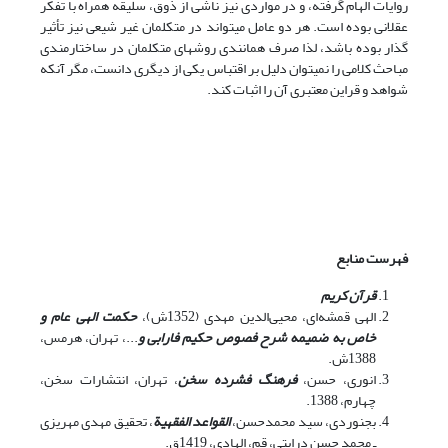
روایات الهام گرفته، و در مواردی نیز ناشی از ذوق، سلیقه همراه با تفکر
عقلانی بوده است. هر دو عامل می‏تواند در متکلمان غیر شیعی نیز تأثیر
گذار بوده باشد، لذا صرف همانندی روش‎های متکلمان در ساختارمندی
مباحث کلامی را نمی‏توان دلیل بر اقتباس یکی از دیگری دانست، مگر آن‎که
شواهد و قراین معتبری آن را اثبات کند.
فهرست منابع
قرآن کریم
الهی قمشه‌ای، محیی‌الدین مهدی (1352ش)،
حکمت الهی عام و
خاص به ضمیمه شرح فصوص حکیم فارابی و
...، تهران، هرمس،
1388ش.
انوری، حسن،
فرهنگ فشرده سخن
، تهران، انتشارات سخن،
چهارم، 1388.
بجنوردی، سید محمدحسن،
القواعد الفقهیة
، تحقیق مهدی مهریزی
ـ محمد حسن درایتی، قم، الهادی، 1419ق.