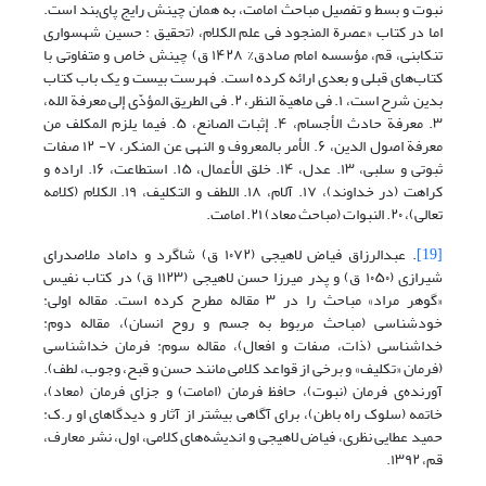
نبوت و بسط و تفصیل مباحث امامت، به همان چینش رایج پای‌بند است.
اما در کتاب «عصرة المنجود فی علم الکلام، (تحقیق : حسین شهسواری
تنکابنی، قم، مؤسسه امام صادق% ۱۴۲۸ ق) چینش خاص و متفاوتی با
کتاب‌های قبلی و بعدی ارائه کرده است. فهرست بیست و یک باب کتاب
بدین شرح است، ۱. فی ماهیة النظر، ۲. فی الطریق المؤدّی إلی معرفة الله،
۳. معرفة حادث الأجسام، ۴. إثبات الصانع، ۵. فیما یلزم المکلف من
معرفة اصول الدین، ۶. الأمر بالمعروف و النهی عن المنکر، ۷- ۱۲ صفات
ثبوتی و سلبی، ۱۳. عدل، ۱۴. خلق الأعمال، ۱۵. استطاعت، ۱۶. اراده و
کراهت (در خداوند)، ۱۷. آلام، ۱۸. اللطف و التکلیف، ۱۹. الکلام (کلامه
تعالی)، ۲۰. النبوات (مباحث معاد) ۲۱. امامت.
[19]
. عبدالرزاق فیاض لاهیجی (۱۰۷۲ ق) شاگرد و داماد ملاصدرای
شیرازی (۱۰۵۰ ق) و پدر میرزا حسن لاهیجی (۱۱۲۳ ق) در کتاب نفیس
«گوهر مراد» مباحث را در ۳ مقاله مطرح کرده است. مقاله اولی:
خودشناسی (مباحث مربوط به جسم و روح انسان)، مقاله دوم:
خداشناسی (ذات، صفات و افعال)، مقاله سوم: فرمان خداشناسی
(فرمان «تکلیف» و برخی از قواعد کلامی مانند حسن و قبح، وجوب، لطف).
آورنده‌ی فرمان (نبوت)، حافظ فرمان (امامت) و جزای فرمان (معاد)،
خاتمه (سلوک راه باطن)، برای آگاهی بیشتر از آثار و دیدگاهای او ر.ک:
حمید عطایی نظری، فیاض لاهیجی و اندیشه‌های کلامی، اول، نشر معارف،
قم، ۱۳۹۲.