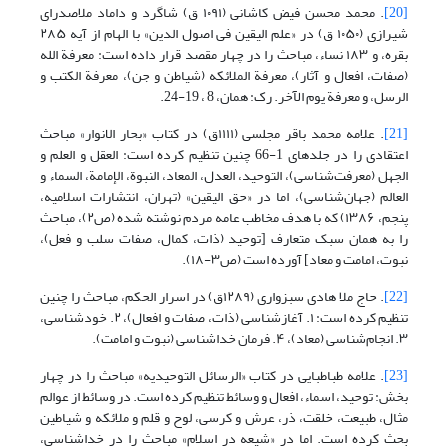
[20]
. محمد محسن فیض کاشانی (۱۰۹۱ ق) شاگرد و داماد ملاصدرای
شیرازی (۱۰۵۰ ق) در «علم الیقین فی اصول الدین» با الهام از آیه ۲۸۵
بقره، و ۱۸۳ نساء، مباحث را در چهار مقصد قرار داده است: معرفة الله
(صفات، افعال و آثار)، معرفة الملائکه (شیاطن و جن)، معرفة الکتب و
الرسل، و معرفة یوم الآخر. رک: همان، 8 ، 19-24.
[21]
. علامه محمد باقر مجلسی (۱۱۱۱ق) در کتاب «بحار الانوار» مباحث
اعتقادی را در جلدهای 1-66 چنین تنظیم کرده است: العقل و العلم و
الجهل (معرفت‌شناسی)، التوحید، العدل، المعاد، النبوة، الإمامة، السماء و
العالم (جهان‌شناسی)، اما در «حق الیقین» (تهران، انتشارات اسلامیه،
پنجم، ۱۳۸۶) که با هدف مخاطب عامه مردم نوشته شده (ص۲)، مباحث
را به همان سبک متعارف [توحید (ذات، کمال، صفات سلب و فعل)،
نبوت، امامت و معاد] آورده است (ص۳-۱۸).
[22]
. حاج ملا هادی سبزواری (۱۲۸۹ق) در اسرار الحکم، مباحث را چنین
تنظیم کرده است: ۱. آغازشناسی (ذات، صفات و افعال)، ۲. خودشناسی،
۳. انجام‌شناسی (معاد)، ۴. فرمان خداشناسی (نبوت و امامت).
[23]
. علامه طباطبایی در کتاب «الرسائل التوحیدیه» مباحث را در چهار
بخش: توحید، اسماء، افعال و وسائط تنظیم کرده است. در وسائط از عوالم
مثال، طبیعت، خلقت، ذر، عرش و کرسی، لوح و قلم و ملائکه و شیاطین
بحث کرده است. اما در «شیعه در اسلام» مباحث را در خداشناسی،