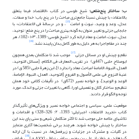
ب: ساختار پنج‌ضلعی:
شیخ طوسی در کتاب «الاقتصاد فیما یتعلق
بالاعتقاد» با چینش نسبتاً جامع‌تری مباحث را در پنج باب: خدا و صفات،
[15]
عدل، وعد و وعید، نبوت و امامت
، و در «رسالة فی الاعتقادات» با
جابجایی جزئی و تغییر عنوان به گونه بهتری مباحث را در پنج ضلع: توحید،
عدل، نبوت، امامت و معاد ارائه کرد (شیخ طوسی: 1389، ۱۰۳ -102)، هر
[16]
چند در مقام اجرا به هر دلیل به طور کامل بدان پای‎بند نشد.
[17]
نظم و چینش او در مسائل جزئی
موجب شد تا متکلمان بعدی همچون
ابوصلاح حلبی (447ق) در تقریب المعارف فی الکلام، [مسائل التوحید،
العدل، النبوة، الامامة (مباحث معاد را ندارد)]، ابن زهرۀ حلبی (585 ق) در
غنیة النزوع فی علمی الأصول و الفروع [التوحید، العدل، النبوة، الإمامة،
الوعد و الوعید]، و خواجه نصیر (672ق)
در تألیفات کلامی خود همان
تنظیم و ساختار کلان و تفصیلی او را، گاهی با تغییرات جزئی و اندک، مورد
توجه و الگو قرار دادند.
موقعیت علمی، سیاسی و اجتماعی خواجه نصیر و ویژگی‌های تأثیرگذار
کتاب «تجرید الاعتقاد» (جبرئیلی: 1393، ۲: 326-328) و اقدامات و
تلاشهای علامه حلی موجب شد تا اکثر متکلمان شیعی و سنی پای بند این
ساختار با چینش خواجه شوند. هرچند برخی شخصیت‌ها آثاری متمایز
در کلیات، و مشترک در جزئیات و زیرفصل‌ها، در نسبت با آن ارائه
[18]
کرده‎اند، می‌توان از علی بن یونس بیاضی نباطی (۸۷۷ ق)
، فیاض