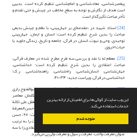
پیغمبرشناسی، معادشناسی و امام‌شناسی تنظیم کرده است. بدیهی
است هدف از نگارش و توجه به سطح مخاطب در چینش و حتی تقدم و
تأخر مباحث تأثیرگذار است.
[24]
استاد شهید در «مقدمه‌ای بر جهان‌بینی» با نظم و چینش بدیعی
مباحث را بدین شرح تنظیم کرده است: انسان و ایمان، جهان‌بینی
توحیدی، وحی و نبوت، انسان در قرآن، جامعه و تاریخ، زندگی جاوید یا
حیات اخروی.
[25]
. معظم له با نقد و بررسی سه طرح مطرح شده در معارف قرآنی،
مباحث اعتقادی را بدین شرح تنظیم کرده است: خداشناسی،
جهان‌شناسی، انسان‌شناسی، راه‌شناسی، راهنماشناسی. ر.ک:
خداشناسی در قرآن، ویراست جدید: ۳۴-۴۱.
[26]
. سید محمد کاظم عصار (۱۳۵۳ش، مدفون در رواق ابوالفتوح رازی
در بارگاه حضرت عبدالعظیم حسنی) از فیلسوف- متکلمان معاصر
این وب سایت از کوکی ها برای اطمینان از ارائه بهترین
مدرسه تهران، با استناد به حدیث شریف نبوی: «قسم العقل علی ثلاثة
خدمات استفاده می کند.
اجزاء فمن کانت فیه کمل عقله و من لم تکن فیه فلا عقل له حسن المعرفة
بالله و حسن الطاعة له و حسن الصبر علی أمره: علم الحدیث: ۹۷، حسن
متوجه شدم
المعرفة بالله را ناظر به اصول عقاید، و دو فراز دوم حدیث را به ترتیب
ناظر به فقه اصغر و علم اخلاق می داند. در ادامه مباحث اعتقادی را با سه
عنوان معرفت واجب، معرفت رسول و معرفت ولی پی می‌گیرد.