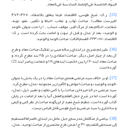
النبوة، الخامسة: فی الإمامة، السادسة: فی المعاد.
[15]
. ر.ک: شیخ طوسی، الاقتصاد فیما یتعلق بالاعتقاد، ۴۶۷-۴۷۲
(فهرست مطالب). مباحث ثواب و عقاب، احباط و تکفیر، عفو، توبه،
شفاعت، احکام بعد از مرگ (قبر، موقف، حساب...) را تحت عنوان «الوعد
و الوعید» بعد از عدل و قبل از نبوت و امامت بحث کرده است. ر.ک:
الاقتصاد ۱۸۰-۲۲۳، القسم الثالث: مباحث الوعد و الوعید.
[16]
. علیرغم تصریح در ابتدای رساله مبنی بر تفکیک مباحث معاد و طرح
آن بعد از چهار اصل دیگر، مباحث اعتقادی را در ۲۵ بند مطرح کرده، و
مباحث معاد (بند ۲۰) را بین خاتمیت (بندهای ۱۹) و شفاعت پیامبر (بند 21)
آورده است.
[17]
. او بر خلاف سید مرتضی همه‌ی مباحث معاد را در یک بخش با عنوان
«الوعد و الوعید» و مباحث اعواض و الآم را زیر مجموعه «عدل» مطرح کرد.
سید مرتضی در الذخیره این مباحث را با کمی تفاوت و تغییر ذیل «عدل»
آورده است، اما در شرح جمل العلم و العمل آنها را بعد از امامت در پایان
کتاب آورده است. تنظیم شیخ مفید از این‌گونه مباحث از نظر کمی و کیفی
و ساختاری با سید مرتضی و شیخ طوسی قابل قیاس نیست.
[18]
. بیاضی از متکلمان مدرسه‌ی جبل عامل در ابتدای «الصراط المستقیم
إلی مستحقی التقدیم» (۳ ج) ضمن طرح مختصری از مباحث توحید، عدل،