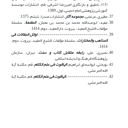
(1))، تحقیق و بازنگاری امیررضا اشرفی، قم، انتشارات موسسه
آموزشی پژوهشی امام خمینی، اول، 1389.
مطهرى، مرتضى،
مجموعه آثار
، انتشارات صدرا، ششم، 1375.
مفید، ابوعبدالله محمد بن محمد بن نعمان،
المقنعة
، سلسلة
مؤلفات الشیخ المفید، بیروت، دارالمفید، دوم، 1414.
----------------------------------،
اوائل المقالات فی
المذاهب والمختارات
، سلسلة مؤلفات الشیخ المفید، بیروت، دوم،
1414.
نصیری، علی،
رابطه متقابل کتاب و سنت
، تهران، سازمان
پژوهشگاه فرهنگ و اندیشه اسلامی.
نوبختی، ابواسحاق ابراهیم،
الیاقوت فی علم الکلام
، قم، مکتبة آیة
الله المرعشی.
--------------------،
الیاقوت فی علم الکلام
، قم، مکتبة آیة
الله المرعشی.