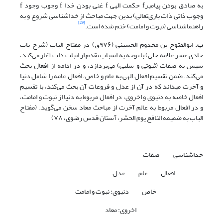
به صادق بودن پیامبرf حکمت الهی f غنی بودن خدا f وجوب وجود f
وجوب ذاتی ذات باری‌تعالی) بدین جهت مباحث از خداشناسی شروع و به
[29]
راهنماشناسی (نبوت و امامت) ختم شده است.
ب.
ابوالفتوح بن مخدوم الحسینی (۹۷۶ق) در مفتاح الباب (شرح باب
حادی عشر علامه حلی) با توجه به اسباب تقدم از اثبات ذات آغاز می‌کند،
سپس به صفات (ثبوتی و سلبی) می‌پردازد، و در ادامه از افعال بحث
می‌کند. ضمن تقسیم افعال الهی به عام و خاص، افعال عامه را شامل دنیا
و آخرت می‎داند که در آن از عدل و فروعات آن بحث می‌کند، با تقسیم
افعال خاصه به دنیوی و اخروی، در افعال مربوط به دنیا از نبوت و امامت،
و در افعال مربوط به عالم آخرت از مباحث معاد سخن می‌گوید. (مفتاح
الباب به ضمیمه النافع یوم الحشر، آستان قدس رضوی، ۷۸)
خداشناسی صفات
افعال عام عدل
خاص دنیوی: نبوت و امامت
اخروی: معاد