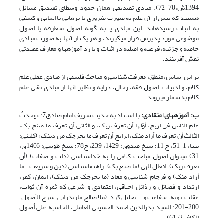
1394ش،70-72). مبادی تصدیقی همان حدود وسطای تصدیق مسائل
هستند که پیش از آن علم به صورت ضروری یا برهانی یا ایمانی و کشفی
به اثبات رسیده‎اند. این مبادی یا به گونه اصول متعارفه یا اصول
موضوعی مورد پذیرش قرار می‎گیرند، و هر یک از آنها به صورت مبادی
خاصه و جزئیه، فرعیه و اصلیه در اثبات و یا رد آموزه‏ها و معارف عقیدتی
نقش آفرینند.
بر این اساس، منطق، معرفت شناسی و مباحث فلسفی از مبادی عقلی علم
کلام، و ادبیات، اصول فقه، رجال، درایه و نظایر آن‏ها از مبادی نقلی علم
کلام به شمار می‎روند.
ب: آموزه
های اعتقادی:
با استناد به حدیث شریف امام صادق7: «وجدتُ
علم الناس فی اربع، أوّلها أن تعرف ربک، و الثانی أن تعرف ما صنع بک،
الثالث أن تعرف ما أراد منک، الرابع أن تعرف ما یخرجک من دینک» (کلینی:
بی‏تا، 1: 51، ح 11؛ شیخ صدوق: 1429، 239، ح78؛ شیخ طوسی: 1406ق،
31) می‎توان اصول مباحث کلامی را به خداشناسی (ذات و صفات) (أن
تعرف ربک)، افعال الهی (ما صنع بک)، راهنما‎شناسی (دین و شریعت= ما
أراد منک) و فرجام شناسی و معاد (ما یخرجک من دینک)، ایمان، کفر،
ارتداد و فضائل و رذائل اخلاقی، اعتقادی و شرعی که ثمره آن ثواب،
عقاب، توبه، شفاعت و... تحلیل کرد. (ملا صالح مازندرانی، شرح الأصول،
200-201؛ السید بدرالدین احمد الحسینی العاملی، الحاشیه علی أصول
الکافی2: 61).