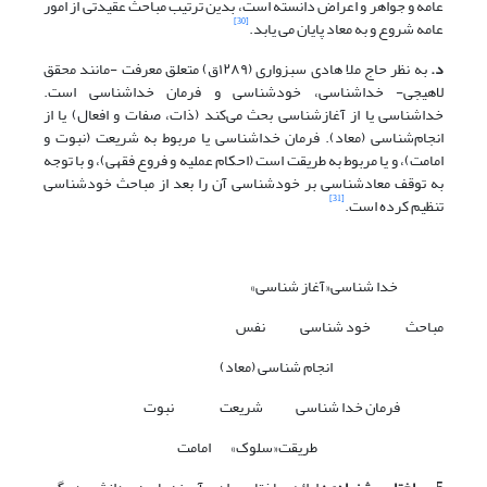
عامه و جواهر و اعراض دانسته است، بدین ترتیب مباحث عقیدتی از امور
[30]
عامه شروع و به معاد پایان می یابد.
د.
به نظر حاج ملا هادی سبزواری (۱۲۸۹ق) متعلق معرفت -مانند محقق
لاهیجی- خداشناسی، خودشناسی و فرمان خداشناسی است.
خداشناسی یا از آغازشناسی بحث می‌کند (ذات، صفات و افعال) یا از
انجام‌شناسی (معاد). فرمان خداشناسی یا مربوط به شریعت (نبوت و
امامت)، و یا مربوط به طریقت است (احکام عملیه و فروع فقهی)، و با توجه
به توقف معادشناسی بر خودشناسی آن را بعد از مباحث خودشناسی
[31]
تنظیم کرده است.
خدا شناسی«آغاز شناسی»
مباحث خود شناسی نفس
انجام شناسی (معاد)
فرمان خدا شناسی شریعت نبوت
طریقت«سلوک» امامت