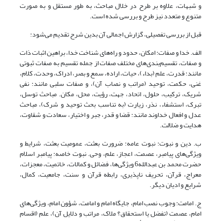
و شبهات، علاوه بر طرح در خلال مباحث، به طور مستقل و به صورت
متنوع و متعدد نیز طرح و بررسی شده است.
قبل از بررسی تفصیلی، گزارش اجمالی آن بدین شرح تقدیم می‌شود:
الف. خدا و صفات: امکان، حدود و راه‌های شناخت خدا، براهین اثبات ذات
و صفات، تقسیم‌بندی‌های مختلف صفات از جمله تقسیم به صفات ثبوتی
مانند: قدرت، علم (بداء)، حیات، اراده، سمع و بصر، ادراک، وحدت، کلام،
غنی، حکمت، توحید (مراتب و نصاب آن)، و صفات سلبی مانند: نفی
شریک، ترکیب، حلول، اتحاد، جهت، رؤیت، محل، مکان. مباحث توسل،
تبرک، استشفاء، نذر، زیارت (به تناسب بحث توحید و شرک)، مباحث
عدل و افعال خداوند مانند: قضا و قدر، جبر و اختیار، سعادت و شقاوت،
هدایت و ضلالت.
ب. دین و نبوت: نبوت عامه: ضرورت بعثت، عمومیت بعثت، شرایط و
ویژگی‌های پیامبر، عصمت، اعجاز، علم، وحی. نبوت خاصه: پیامبر اسلام
حضرت محمد بن عبدالله6 ویژگی‌ها، فضائل و کمالات، خاتمیت، معجزات،
معراج، قرآن، تحریف ناپذیری، رابطه قرآن و سنت، جامعیت، کمال،
شرایع و ادیان دیگر.
ج. امامت: وجوب نصب امام، جایگاه امام و امامت، شؤون امام، ویژگی‌های
امام، عصمت (تفضل یا استحقاق؟ ملاک، مراتب و دلایل آن)، علم (اقسام