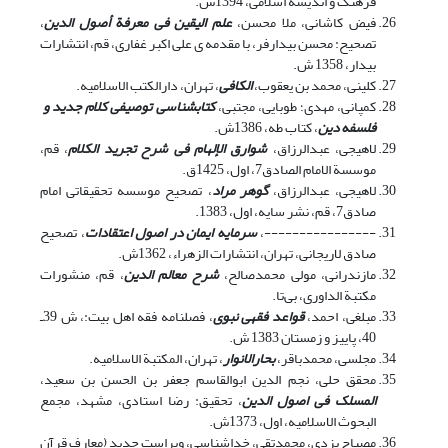
فرهنگ و اندیشه اسلامی، 1394ش.
فیض کاشانی، ملا محسن،
علم الیقین فی معرفة أصول الدین
،
تصحیح: محسن بیدارفر، با مقدمه ی علی اکبر غفاری، قم، انتشارات
بیدار، 1358 ش.
کلینی، محمد بن یعقوب،
الکافی
، تهران، دارالکتب الاسلامیه.
کمپانی، مهدی؛ طوبایی، مجتبی،
کتابشناسی توصیفی کلام جدید و
فلسفه دین
، کتاب طه، 1386ش.
لاهیجى، عبدالرزاق،
شوارق الإلهام فى شرح تجرید الکلام
، قم،
موسسة الامام الصادق7، اول، 1425ق.
لاهیجى، عبدالرزاق،
گوهر مراد
، تصحیح موسسه تحقیقاتى امام
صادق7، قم، نشر سایه، اول، 1383.
----------------،
سرمایه ایمان در اصول اعتقادات
، تصحیح
صادق لاریجانی، تهران، انتشارات الزهراء، 1362ش.
مازندرانی، مولی محمدصالح،
شرح معالم الدین
، قم، منشورات
مکتبة الداوری، بی‌تا.
مبلغی، احمد،
قواعد فقهی نبوی
، فصلنامه فقه اهل بیت:، ش 39ـ
40، پاییز و زمستان 1383 ش.
مجلسی، محمدباقر،
بحارالانوار
، تهران، المکتبة الاسلامیه.
محقق حلى، نجم الدین ابوالقاسم جعفر بن الحسن بن سعید،
المسلک فى اصول الدین
، تحقیق: رضا استادى، مشهد، مجمع
البحوث الاسلامیه، اول، 1373ش.
مصباح یزدی، محمدتقی، خداشناسی، ویراست جدید (معارف قرآن