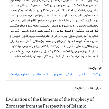
اسلامی و ‌با تفکیک بین مجوس و زرتشت به‌صورت اجمالی به ‌نقد
پیامبری زرتشت پرداختند. امّا آنچه در هنگام بررسی ادله دو گروه یاد
شده مغفول باقی ماند، داوری و اعتبار سنجی مؤلفه‏های پیامبری زرتشت
بود، کاری که در این مقاله با رجوع به منابع کلام اسلامی و برخی
تحقیقات معاصرین و به شیوه توصیفی – تحلیلی، انجام شد و معلوم گشت
که عناصر تشکیل دهنده نبوت زردشت، یعنی ارائه هستی شناسی
مغایر با آموزه‏های نبوی، بهره بردن از علوم اکتسابی پیرامون خویش و
تشریع سنّت‏های مخالف با ادیان الهی؛ و همچنین بطلان ادّعای معجزه برای
وی و بطلان یکسان انگاری کتاب زرتشت با کتاب پیامبر مجوس، و تکذیب
انبیای الهی از سوی زرتشت، به هنگام تطبیق بر معیارهای مطرح شده در
کلام اسلامی برای نبوت، همگی گواه بر «متنبّی» بودن زرتشت می‎باشد.
کلیدواژه‌ها
زرتشت
پیامبری
متنبّی
مجوس
کلام اسلامی
معیارهای نبوت
عنوان مقاله
English
Evaluation of the Elements of the Prophecy of
Zoroaster from the Perspective of Islamic