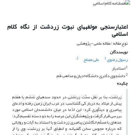
اعتبارسنجی مولفه‏های نبوت زردشت از نگاه کلام
اسلامی
نوع مقاله : مقاله علمی - پژوهشی
نویسندگان
2
1
رسول رضوی
علی مصلح
1
استادیار
2
دانشجوی دکتری دانشگاه ادیان و مذاهب قم
چکیده
‏زرتشت، بنا بر نقل سنّت زرتشتی در حدود سده‏های ششم یا هفتم
پیش از میلاد به دربار کی گشتاسب در غرب ایران زمین رفته و ادعای
پیامبری و دین‎آوری کرد؛ این ادّعا در میان دانشمندان اسلامی مورد
بررسی قرار گرفت و پژوهشگران این عرصه را به دو دسته تقسیم کرد؛
عده‎ای با مسلّم انگاشتن پیامبری زردشت و با استناد به آیات و روایاتی
که درباره مجوس سخن گفته‎اند و انطباق آنها بر زرتشت، وی را از
پیامبران صاحب کتاب معرفی کردند، و برخی دیگر نیز با تمسک به منابع