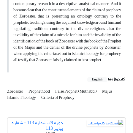
contemporary research in a descriptive-analytical manner. And it
became clear that the constituent elements of the claim of prophecy
of Zoroaster, that is, presenting an ontology contrary to the
prophetic teachings, using the acquired knowledge around him, and
legislating traditions contrary to the divine religions; also, the
invalidity of the claim of a miracle for him and the invalidity of the
identification of the book of Zoroaster with the book of the Prophet
of the Majus, and the denial of the divine prophets by Zoroaster,
when applying the criteria set out in Islamic theology for prophecy,
all testify that Zoroaster falsely claimed to be a prophet.
کلیدواژه‌ها
English
Zoroaster
Prophethood
False Prophet (Mutnabbi)
Majus
Islamic Theology
Criteria of Prophecy
دوره 29، شماره 113 - شماره
پیاپی 113