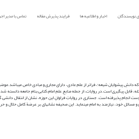
ی نویسندگان
اخبار و اطلاعیه ها
فرایند پذیرش مقاله
تماس با مدیر اجر
بر این باور است که دانشِ پیشوایان شیعه:، فراتر از علم عادی، دارای مجاری و مبادی خاص می‏‏باشد.
، قابل پی‏گیری است.در روایات، از جمله منابع علم امام،کتابی بنام جامعه دانسته ش
لمومنین7، بر روی قطعات متعددی از پوست انجام پذیرفته است. جستاری در روایاتِ فراوانِ این حوزه، نشان از انتقال د
ایق احکام و مسائل خود، نیازمند به امام می‏نماید. این صحیفه نشانه‏ای بر عرضة کامل حلال و ح