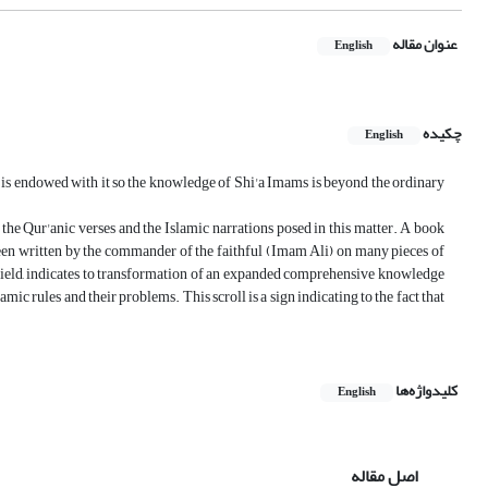
عنوان مقاله
English
چکیده
English
is endowed with it so the knowledge of Shi'a Imams is beyond the ordinary
the Qur'anic verses and the Islamic narrations posed in this matter. A book
een written by the commander of the faithful (Imam Ali) on many pieces of
s field, indicates to transformation of an expanded comprehensive knowledge
mic rules and their problems. This scroll is a sign indicating to the fact that
کلیدواژه‌ها
English
اصل مقاله