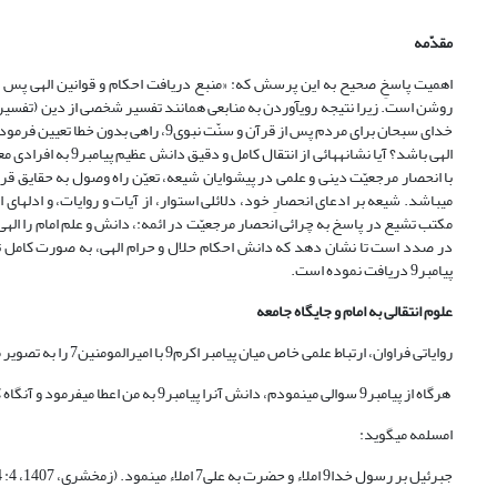
مقدّمه
روشن است. زیرا نتیجه روی‏آوردن به منابعی همانند تفسیر شخصی از دین (تفسیر به
خدای سبحان برای مردم پس از قرآن و سنّت
الهی باشد؟ آیا نشان
با انحصار مرجعیّت دینی و علمی در پیشوایان شیعه، تعیّن راه وصول به حقایق قرآن
می‏باشد. شیعه بر ادعای انحصارِ خود، دلائلی استوار، از آیات و روایات، و ادله‏ای ا
مکتب تشیع در پاسخ به چرائی انحصار مرجعیّت در ائمه:، دانش و علم امام را الهی و 
پیامبر9 دریافت نموده است.
علوم انتقالی به امام و جایگاه جامعه
روایاتی فراوان، ارتباط علمی خاص میان پیامبر اکرم9 با امیرالمومنین7 را به تصویر می‏کشد. ترمذی در سنن خود از امام علی7 نقل می‏کند:
هرگاه از پیامبر9 سوالی می‏نمودم، دانش آن‏را پیامبر9 به من اعطا می‏فرمود و آنگاه که ساکت می‏شدم، حضرت خود آغاز سخن می‏نمود (ترمذی، 5:253).
ام‏سلمه می‏گوید:
جبرئیل بر رسول خدا9 املاء و حضرت به علی7 املاء می‏نمود. (زمخشری، 1407،‏ 4: 494؛ فخر رازی،1420، ‏29: 496).