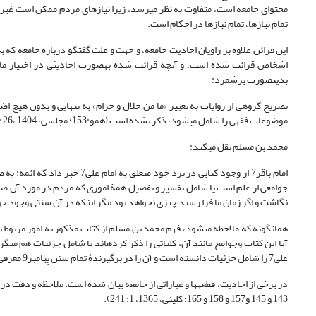
محتوای جامعه است، متفاوت به نظر می‏رسد، زیرا نیازهای مردم ممکن است غیر اح
تمام نیازها، تمام نیازها در احکام است.
اشخاص قرائت شده است، و آنچه قرائت شده به‏صورت احادیثی در اختیار ماست 
بدین‏صورت برشمرد:
تصریح گروهی از روایات به تعبیر «ما من حلال و حرام» به تنهایی و بدون هیچ اضا
موضوعات فقهی را شامل می‏شود، ذکر نشده است (همو:153؛ مجلسی، 1404 ،26 : 25).
محمد بن مسلم نقل می­کند:
امام باقر7 از وجود کتابی در نز
نگاشت و اگر زمان ما فرا رسید چیزی نخواهد بود مگر اینکه در آن سنتی وجود خواهد داش
همانگونه که ملاحظه می­شود، فهم محمد بن مسلم از کتاب مذکور به امور مربوط ب
آیا این کتاب وجوامع مانند آن، کلیاتی را ذکر کرده‏اند یا شامل جزئیات هم می­
علی7 را شامل جزئیات دانسته است و آن را در برگیرندۀ تمام سنن پیامبر9 معرفی می‏نماید.
در برخی از احادیث، قطعه‏ها و عباراتی از جامعه بیان شده است. ملاحظه و دقت در 
143 و 145 و157 و 158 و 165؛ کلینی، 1365، 1: 241).