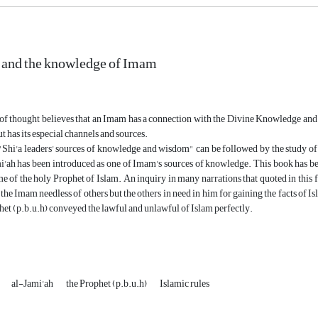
 and the knowledge of Imam
of thought believes that an Imam has a connection with the Divine Knowledge and 
 has its especial channels and sources.
"Shi'a leaders' sources of knowledge and wisdom" can be followed by the study of 
mi'ah has been introduced as one of Imam's sources of knowledge. This book has b
ime of the holy Prophet of Islam. An inquiry in many narrations that quoted in thi
he Imam needless of others but the others in need in him for gaining the facts of Isla
het (p.b.u.h) conveyed the lawful and unlawful of Islam perfectly.
al-Jami'ah
the Prophet (p.b.u.h)
Islamic rules