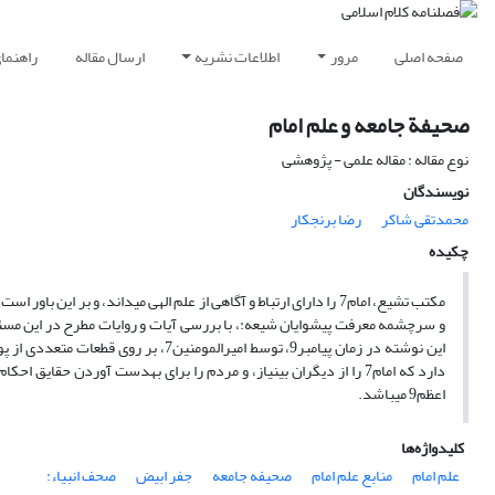
صفحه اصلی
مرور
اطلاعات نشریه
ارسال مقاله
راهنما
صحیفة جامعه و علم امام
نوع مقاله : مقاله علمی - پژوهشی
نویسندگان
محمدتقی شاکر
رضا برنجکار
چکیده
مکتب تشیع، امام7 را دارای ارتباط و آگاهی از علم الهی می‏داند، و 
و سرچشمه معرفت پیشوایان شیعه:، با بررسی آیات و روایات مطرح در این مسئله
این نوشته در زمان پیامبر9، توسط امیرا
دارد که امام7 را از دیگران بی‏نیاز، و مردم را برای به‏دست آوردن حق
اعظم9 می‏باشد.
کلیدواژه‌ها
علم امام
منابع علم امام
صحیفه جامعه
جفر ابیض
صحف انبیاء: