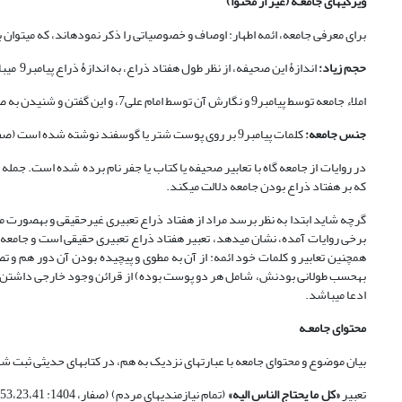
ویژگی‏های جامعـ
ه (غیر از محتوا)
برای معرفی جامعه، ائمه اطهار: اوصاف و خصوصیاتی را ذکر نموده‏اند، که می‏توان 
حجم زیاد:
اندازۀ این صحیفه، از نظر طول هفتاد ذراع، به اندازۀ ذراع پیامبر9 می­باشد (همو: 153؛ کلینی، 1365،1 :241).
املاء جامعه توسط پیامبر9 و نگارش آن توسط امام علی7، و این گفتن و شنیدن به صورت خصوصی و ویژه بوده است.
جنس جامعه:
کلمات پیامبر9 بر روی پوست شتر یا گوسفند نوشته شده است (صفار،1404: ؛ 145).
در روایات از جامعه گاه با تعابیر صحیفه یا کتاب یا جفر نام برده شده است. جمله
که بر هفتاد ذراع بودن جامعه دلالت می‏کند.
گرچه شاید ابتدا به نظر برسد مراد از هفتاد ذراع تعبیری غیرحقیقی و به‏صورت م
برخی روایات آمده، نشان می‏دهد، تعبیر هفتاد ذراع تعبیری حقیقی است و جامعه،
همچنین تعابیر و کلمات خود ائمه: از آن به مطوی و پیچیده بودن آن دور هم و 
به‏حسب طولانی بودنش، شامل هر دو پوست بوده) از قرائن وجود خارجی داشتن و ق
ادعا می‏باشد.
محتوای جامعـ
ه
بیان موضوع و محتوای جامعه با عبارت‏های نزدیک به هم، در کتاب‏های حدیثی ثبت شد
تعبیر
«کل ما یحتاج الناس الیه»
(تمام نیازمندی‏های مردم) (صفار، 1404: 153،23،41)، و