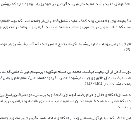
کام مثل عقاید باشد. اما به نظر می‏رسد قرائنی در خود روایات وجود دارد که روشن می
که دلالت خوبی بر مضمون و مطالب جامعه می­نماید. قرائن و شواهد بر محتوای جام
فه‏ای. در این روایات عباراتی شبیه «کل ما یحتاج الناس الیه» که گسترۀ بیشتری از موض
د خود متعلق به امام علی7 خبر داد که ائمه: به صورت کامل از آن تبعیت می‏کنند. محمد بن مسلم می­گوید: پرسیدم میراث علمی 
جوامعی از علم است یا شامل تفسیر و تفصیل همة اموری که مردم در مورد آن صحبت می­کنند، مثل طلاق
ت (صفار،1404: 143).
ه مسائل احکام و حلال و حرام رفته، آنچه او را کنجکاو به پرسش نموده، یافتن پاسخ ای
گردد، که حضرت با تایید فهم محمد بن مسلم و عبارت تفسیری «القضاء والفرائض» برای لفظ
این جملات که تنها بازگویی مسائلی چند از احکام و عبادات است قرینه‏ای بر محتوای جامعه