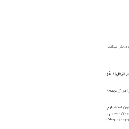
ود. نقل می‏کند:
 الرَّجُلِ إِذَا هُوَ
ید خود من حکمی از ارث را در آن دیدم (
ضمون آمده، طرح
یاوردن موضوع و
علوم و موضوعات