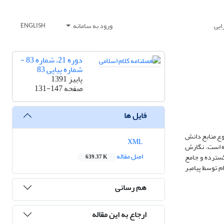
ایی
ورود به سامانه
ENGLISH
دوره 21، شماره 83 -
شماره پیاپی 83
پاییز 1391
صفحه
131-147
فایل ها
موضوع منابع دانش
XML
ده است. نگارش
اصل مقاله
انشی گسترده و جامع
639.37 K
رام توسط پیامبر
هم رسانی
ارجاع به این مقاله