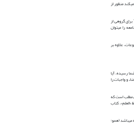
‏کند منظور از
این قرائن علاوه بر راویان احادیث جامعه، و جهت و علت گفت‏گو درباره جامعه که به فهم محتوای جامعه می‌تواند کمک نماید، شامل قطعه‏هایی از جامعه است که توسط امام7 برای گروهی از
عه را می‏توان
وعات، علاوه بر
که به شما رسیده، آیا
 و واجبات می­شود؟ حضرت فرمود: همانا علی7 تمام علم را یعنی قضاء و واجبات را
ن مطلب است که
 «العلم»، کتاب
 می‏باشد (همو: