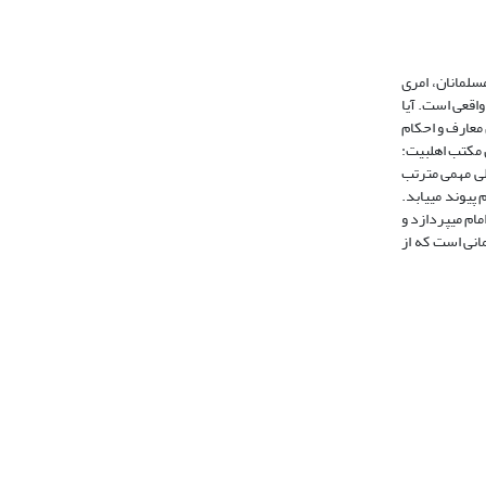
اختلاف میان مسلمانان، امری
واقعی است. آیا
تبیین معارف و احکام
 پیروان مکتب‏ اهل‏بیت:
ملی مهمی مترتب
 پیوند می‏یابد.
ام می‏پردازد و
 و امام7 در مسئله احکام الهی، بیانگر همانی است که از