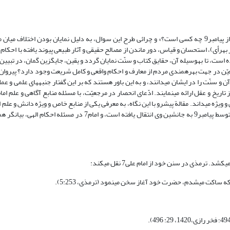
اهمیت پاسخِ صحیح به این پرسش که: «منبع دریافت احکام و قوانین الهی پس از پیامبر9 چه کسی است؟» و چرائی طرح این سوال، به دلیل نمایان بودن 
‏رأی)، استحسان و قیاس، دور ماندن از مصالح حقیقی و آثار طبیعی پیوند یافته با احکام 
 نبوی9، راهی بدون خطا تعیین فرموده است، تا به‏وسیله آن، حقایق کتاب و سنّت نمایان گردد و یقین، جایگزین گمان، در 
ه‏هائی از انتقال کامل و دقیق دانش عظیم پیامبر9 به افرادی معیّن در جهت بهره‏مندی مردم از معارف و احکام واقعی و کامل شریعت وجود دارد؟
 و سنّت را در ایشان می‏دانند، و به این باور هستند که بر این گفتار جنبه‏های علمی و ع
ز تاریخ و عقل ارائه می‏نمایند. ادّعای انحصار در مرجعیّت، با مسئله منابع آگاهی و علم امام
ویژه می‏داند. مقالة پیش‏رو با این نگاه، به معرفی یکی از منابع خاص و ویژه دانش و علم ام
در صدد است تا نشان دهد که دانش احکام حلال و حرام الهی، به صورت کامل توسط پیامبر9 به جانشین وی انتقال یافته است،