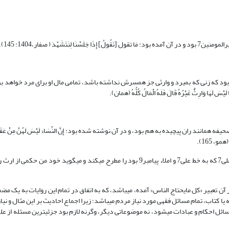
ر آن آمده بود که زنی که بمیرد و وارثی جز همسرش نداشته باشد، تمامی مال او برای مرد خواهد ب
هَا لَیْسَ لَهَا وَارِثٌ غَیْرُهُ قَالَ فَلَهُ الْمَالُ کُلُّهُ (همان).
 نزد حضرت حاضر نمود. آن صحیفه همانند ران پیچیده به هم بود، و در آن نوشته شده بود: إِنَّ النِّسَاءَ لَیْسَ لَهُنَّ مِنْ عَقَارِ
محمد بن مسلم به ملاقات خود با امام باقر7 اشاره و چگونگی مشاهده صحیفه علی7 که به خط علی7 و املاء پیامبر9 بود را مطرح می‏کند و می‏گو
 آن تعبیر «کل مایحتاج الناس» آمده، می‏باشد، که به اتفاق در تمام این روایات به یک م
یا کتاب، تمام مسائل فقهی مورد نیاز مردم می‏باشد؛ زیرا اجماع احادیث بر این مثال و ن
مسائل احکام و عبادات می‏شود، نه موضوعاتی دیگر، وگرنه لازم بود جزئی‏ترین مسئله از 