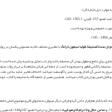
به موارد ذیل اشاره کرد:
«و ان عندنا لصحیفة طولها سبعون ذراعاً»
با تعابیری مختلف، امّا به مضمونی یکسان در رو
جازی برای جامع و مطول بودن آن صحیفه باشد و از باب تمثیل و تشبیه بیان شده است، ام
 صحیفه یا کتابی قطور و حجیم بوده است. از جملة این قرائن مشاهدۀ برخی از روّات و ت
تصریح به جنس آن که از پوست شتر یا گوسفند می‏باشد (اختلاف تعابیر شاید به این علت
ابل لمس بودن این کتاب می‏باشد. همچنین تعبیر از جامعه گاه به صحیفه یا کتاب، خود
ه، که با کنار هم قرار دادن آنها و قرائن دیگر می‏توان به محتوای کلی و موضوع اصلی جا
«ما من حلال و لا حرام الا و هو فیها»
(تمام حلال و حرام‏ها) (همو