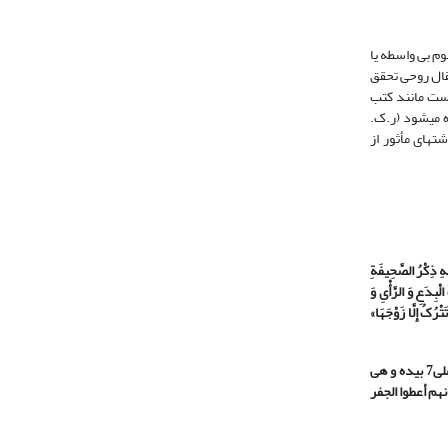
 در کنار دو دسته دیگر، یعنی علوم بی واسطه یا
و شنیدن و انتقال روحی تحقق
امام منتقل شده است مانند کتب
نتقال علم به امام را ایفا نموده است؛ لذا این علوم تحت عنوان علوم انتقالی از پیامبر9 قرار داده می‏شود (ر.ک.
اشته‏ای مأثور از
ِ ذِکْرُ الصَّحِیفَةِ
لْبِدَعِ وَ الرَّأْیِ وَ
َتْرُکُ إِلَّا زَوْجَهَا»
لی
7
بیده و هی
نهم أعطوا الجفر