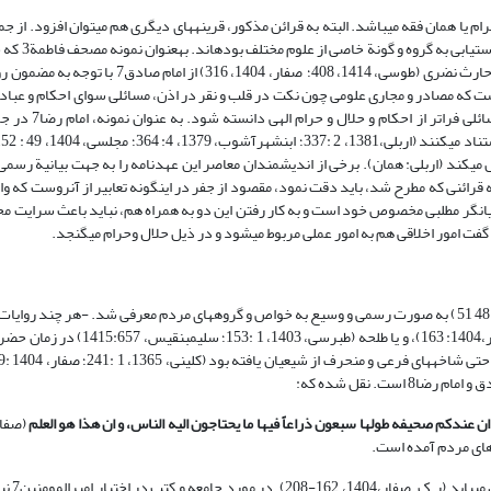
یا همان فقه می‏باشد. البته به قرائن مذکور، قرینه‏های دیگری هم می‏توان افزود. از جمله
کلان به منابع علوم ائمه:می‏توان ادعا
تاکید ائمه: می‏باشد، منبع شناخت و آگاهی از علوم ویژه‏ای بوده است، و یا روایت حارث نضری (طوسی، 414
است که مصادر و مجاری علومی چون نکت در قلب و نقر در اذن، مسائلی سوای احکام و عباد
برخی روایات کنار هم قرار گرفتن جفر و جامعه باع
ت امام رضا7 را مشاهده و عیناً از آن نقل می‏کند (اربلی: همان). برخی از اندیشمندان معاصر این عهدنامه را به جهت بیان
ر و جامعه می‏دانند (ر.ک. حائری، 1388، 81). اما با توجه به قرائنی که مطرح شد، باید دقت نمود، مقصود از جفر در این‏گونه تعابیر از آن‏ر
 بیان‏گر مطلبی مخصوص خود است و به کار رفتن این دو به همراه هم، نباید باعث سرایت م
فت امور اخلاقی هم به امور عملی مربوط می‏شود و در ذیل حلال وحرام می‏گنجد.
مطابق روایات صحیفه جامعه از زمان امام باقر7 (مجلسی، 1404 ،26 :22 و 25 و 54 و 48 51) به صورت رسمی و وسیع به خواص و گروه‏های مردم معرفی شد. -هر
ست. نقل شده که:
ن عندکم صحیفه طولها سبعون ذراعاً فیها ما یحتاجون الیه الناس، و ان هذا هو العلم
های مردم آمده است.
روایات علم امام، به رو