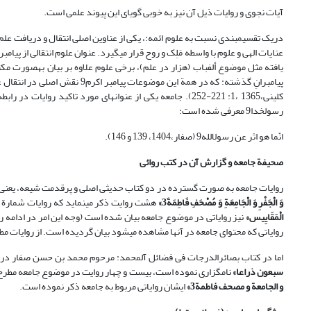
آیات نجوی و روایات ذیل آن نیز به خوبی گویای این پیوند علمی است.
کلینی،1365 ،1: 221-252). جامعه یکی از عنوان‏های مورد تاکید 
رسول‏خدا9 معرفی شده است:
انّما هو اثر عن رسول‏الله9 (صفار،1404، 139 و 146).
صحیفة جامعه و گزارش آن در کتب روائی
روایات جامعه به صورت گسترده در دو کتاب حدیثی اصلی و پرقدمت شیعه، یعنی 
وَ الْجَفْرِ وَ الْجَامِعَةِ وَ مُصْحَفِ فَاطِمَةَ
3
»
هشت روایت ذکر می‏نماید که روایات شمارة
الْمَقَایِیس»
نیز روایاتی در موضوع جامعه بیان شده است (وجه این امر در ادامه
روایاتی که محتوای جامعه در آنها مشاهده می‏شود بیان گردیده است. از روایات م
اما در کتاب بصائرالدرجات فی فضائل آل‏محمد: مرحوم محمد بن حسن صفار در ب
سبعون ذراعا»
نام‏گزاری نموده است، بیست و چهار روایت در موضوع جامعه مطرح م
و الجامعة و مصحف فاطمة
3
»
ایشان روایاتی مربوط به جامعه ذکر نموده است.