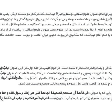
دریک تقسیم‏بندی نسبت به علوم ائمه:، یکی از عناوین اصلی انتقال و دریافت علم برای امام، عنوان علوم انتقالی توسط پیامبر9 می‏باشد، که
عنایات الهی و علوم با واسطه مَلِک و روح قرار می‏گیرد. عنوان علوم انتقالی از پیامبر9 نیز شامل موضوعات متعدد و متنوعی می‏گردد، که برخی از علوم با گفتار 
یافته مثل موضوع ألف‏باب (هزار در علم)، برخی علوم علاوه بر بیان به‏صورت مکتوب توسط امام7 در آمده، مثل جامعه، و برخی به صورت مکتوب به 
پیامبرانِ گذشته: که در همة این موضوعات پیامبر اکرم9 نقش اصلی در ا
روایات در رابطه با علم امام می‏باشد، که نشانه‏ای از پیوند عمیق میان امامت و نبوت است. جامعه، نگ
کافی و بصائرالدرجات مطرح شده است. مرحوم کلینی در جلد اول در ذیل عنوان
«بَابٌ فِیه
 یک تا شش به موضوع جامعه اختصاص یافته است. در کتاب فضل‏العلم تحت عنوان
«بَابُ ا
 روشن خواهد شد)‏. همچنین در فروع کافی در کتاب المواریث ذیل باب
«الْمَرْأَةُ تَمُوتُ وَ لَا ت
طرح شده در کافی روایت اول، سوم و پنجم روایاتی صحیح و مسند می‏باشند.
ابی که با عنوان
«فی الأئمة أن عندهم الصحیفة الجامعة التی هی إملاء رسول الله و خط ع
ی‏نماید. همچنین در دو باب دیگر با عنوان
«باب آخر فیه أمر الکتب»
و
«باب فی الأئمة ع أ