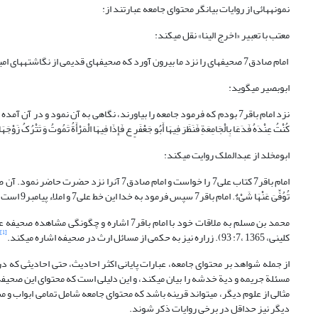
نمونه‏هائی از روایات بیان‏گر محتوای جامعه عبارتند از:
معتب با تعبیر «اخرج الینا» نقل می‏کند:
امام صادق7 صحیفه‏ای را نزد ما بیرون آورد که صحیفه‏ای قدیمی از نگاشته‏های امیرالمومنین7 بود و در آن آمده بود: مَا تقول [نَقُولُ‏] إِذَا جَلَسْنَا لِنَتَشَهَّدَ ( صفار،1404: 145).
ابوبصیر می‏گوید:
نزد امام باقر7 بودم که فرمود جامعه را بیاورند، نگاهی به آن نمود و د
کُنْتُ عِنْدَهُ فَدَعَا بِالْجَامِعَةِ فَنَظَرَ فِیهَا أَبُو جَعْفَرٍ ع فَإِذَا فِیهَا الْمَرْأَةُ تَمُوتُ وَ تَتْرُکُ زَوْجَ
ابومخلد از عبدالملک روایت می‏کند:
امام باقر7 کتاب علی7 را خواست و امام صادق7 آن‏را
تُوُفِّیَ عَنْهَا شَیْ‏ءٌ. امام باقر7 سپس فرمود به خدا این خط علی7 و املاء پیامبر9 است (همو، 165).
[1]
کلینی، 1365 ،7: 93). زراره نیز به حکمی از مسائل ارث در صحیفه اشاره می‏کند.
از جمله شواهد بر محتوای جامعه، عبارات پایانی اکثر احادیث، حتی احادیثی که در
مسئلة جریمه و دیة خدشه را بیان می‏کند، و این دلیلی است که محتوای این صحیفه 
مثالی از علوم دیگر، می‏تواند قرینه باشد که محتوای جامعه شامل تمامی ابواب و 
دیگر نیز حداقل در برخی روایات ذکر شوند.