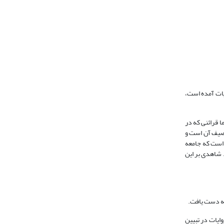
ایات آمده است،
ا قرائنی که در
وصیف آن است و
 است که جامعه
 شاهدی بر این
معه دست یافت.
: 142و144) که تعبیر روایات در تبیین