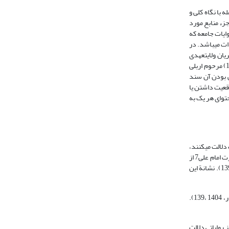
 با نگاه کلی و
 نمود که هر یک از این منابع، متکفّل بیان و دست‏یابی به گروه و گونة خاصی از علوم مختلف بوده‏اند. به‏عنوان نمونه مصحف فاطمة3 که جزء منابع مورد
1، 408؛ صفار، 1404، 316) از امام صادق7 با توجه به مضمون روایات جامعه که
ات می‏باشد. در
ث گردیده، محتوای جامعه مسائلی فراتر از احکام و حلال و حرام الهی دانسته شود. به عنوان نمونه، امام رضا7 در جریان ولایت‏عهدی
تحمیلی از مامون برای جلوگیری از انحراف فکری شیعه از جمله به جامعه و جفر استناد می‏کنند (اربلی،1381، 2 :337؛ ابن‏شهرآشوب، 1379، 4: 364؛ مجلسی، 1404، 49 : 152) مرحوم اربلی
یة رسمی بودن آن سند
وست که واقعیت داشتن یا
حتوای هر یک به
 چند روایات دلالت می‏کنند،
قبل از آن زمان به صورت ویژه افراد معدودی در زمان پیامبر9 مثل ام‏سلمه (صفار،1404: 163)، و یا طلحه (طبرسی، 1403، 1 :153؛ سلیم‏بن‏قیس، 1415:657) در زمان حضرت امام علی7 از
آن آگاه شده اند- در زمان امام صادق7 شهرت بیشتری میان خواص و شیعیان و حتی شاخه‏های فرعی و منحرف از شیعیان یافته بود (کلینی، 1365، 1 :241؛ صفار، 1404 :139). نشانة این
(صفار، 1404 ،139).
شنی دلالت می‏کند، دانش هر امامی به امام پس از او انتقال می‏یابد (ر.ک. صفار،1404، 162-208). در مورد جامعه و کتب در اختیار امیرالمومنین7 نیز روایاتی دلالت