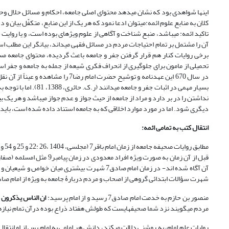
این‏ها شواهدی بود که نشان می‏دهد محتوای اصلی جامعه، احکام و مسائل حلال وحرام 
آن را مشتمل بر تمام احتیاجات مردم در مسائل فقهی می‏داند، بیان‏گر این مطلب 
در سال 670 این عهدنامه و توشیح حضر
بسیار مهمی در اثبات جف
نداشتن را در بر دارد و مراد از جامعه از حیث جواز و عدم جواز می‏باشد و هر یک
دیگری شود. اما در مورد موارد اخلاقی که به جامعه استناد داده شده است، باید گ
انتقال کتب به تمامی ائمه
:
شهرت سؤالات ابتدائی گروهی از اصحاب و مردم دربارۀ جامعه به ویژه از امام صادق و امام رضا8 ا
منصور بن حازم به خدمت امام صادق7 رسید و از امام پرسید:
ان الناس یذکرون ا
مردم می­گویند نزد شما صحیفه‏ایست که طولش هفتاد ذراع بوده درآن تمام نیاز