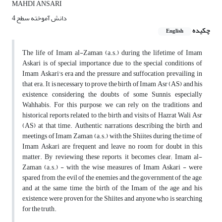
MAHDI ANSARI
دانش آموخته سطح 4
چکیده
English
The life of Imam al-Zaman (a.s.) during the lifetime of Imam
Askari is of special importance due to the special conditions of
Imam Askari's era and the pressure and suffocation prevailing in
that era. It is necessary to prove the birth of Imam Asr (AS) and his
existence, considering the doubts of some Sunnis, especially
Wahhabis. For this purpose, we can rely on the traditions and
historical reports related to the birth and visits of Hazrat Wali Asr
(AS) at that time. Authentic narrations describing the birth and
meetings of Imam Zaman (a.s.) with the Shiites during the time of
Imam Askari are frequent and leave no room for doubt in this
matter. By reviewing these reports, it becomes clear; Imam al-
Zaman (a.s.) - with the wise measures of Imam Askari - were
spared from the evil of the enemies and the government of the age,
and at the same time, the birth of the Imam of the age and his
existence were proven for the Shiites and anyone who is searching
for the truth.