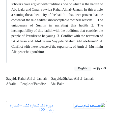
scholars have argued with traditions, one of which is the hadith of
Abu Bakr and Omar Sayyida Kahul Ahl al-Jannah. In this article,
assuming the authenticity of the hadith, it has been proven that the
content of the said hadith is not acceptable for these reasons: 1. The
uniqueness of Sunnis in narrating this hadith, 2. The
incompatibility of this hadith with the traditions that consider the
people of Paradise to be young. 3. Conflict with the narration of
"Al-Hasan and Al-Hussein Sayyida Shabab Ahl al-Jannah", 4.
Conflict with the evidence of the superiority of Amir al-Mu'minin
Ali (peace be upon him).
کلیدواژه‌ها
English
Sayyida Kahol Ahl al-Jannah
Sayyida Shabab Ahl al-Jannah
Afzalit
People of Paradise
Abu Bakr
دوره 31، شماره 122 - شماره
پیاپی 122