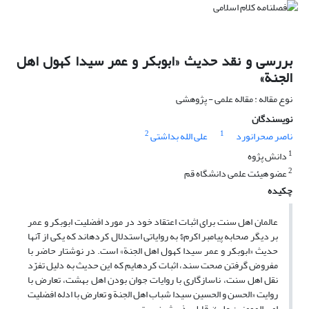
بررسی و نقد حدیث «ابوبکر و عمر سیدا کهول اهل
الجنة»
نوع مقاله : مقاله علمی - پژوهشی
نویسندگان
2
1
ناصر صحرانورد
علی الله بداشتی
1
دانش پژوه
2
عضو هیئت علمی دانشگاه قم
چکیده
عالمان اهل سنت برای اثبات اعتقاد خود در مورد افضلیت ابوبکر و عمر
بر دیگر صحابه پیامبر اکرم$ به روایاتی استدلال کرده‎اند که یکی از آنها
حدیث «ابوبکر و عمر سیدا کهول اهل الجنة» است. در نوشتار حاضر با
مفروض گرفتن صحت سند، اثبات کرده‎ایم که این حدیث به دلیل تفرّد
نقل اهل سنت، ناسازگاری با روایات جوان بودن اهل بهشت، تعارض با
روایت «الحسن و الحسین سیدا شباب اهل الجنة و تعارض با ادله افضلیت
امیرالمومنین علی%، قابل پذیرش نیست.