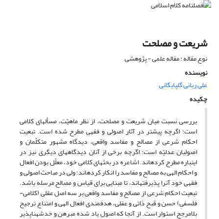
شریعت و مصلحت
نوع مقاله : مقاله علمی - پژوهشی
نویسنده
علی ربانی گلپایگانی
چکیده
بررسی نسبت میان شریعت و مصلحت، از نظر ماهیّت، مسأله‏ای کلامی
است؛ اگرچه پیش‏تر در آثار اصولی و فقهی مطرح شده است. تبعیت
احکام شرعی از مصالح و مفاسد واقعی، دیدگاه مشهور متکلّمان و
اصولیان عدلیّه است؛ اگرچه برخی از آنان دیدگاه‏های دیگری نیز در
این‏باره مطرح کرده‏اند. اشاعره در بحث‏های کلامی خود، معلّل بودن افعال
و احکام الهی به مصالح و مفاسد را انکار کرده‏اند؛ ولی در مباحث اصولی و
فقهی خود آن‏را پذیرفته‏اند، تا مبنایی برای قیاس و مصالح مرسله باشد.
تبعیت احکام شرعی از مصالح و مفاسد واقعی بر سه اصل عقلیِ (کلامی-
فلسفیِ) حسن و قبح ذاتی و عقلی، هدف‏مندی افعال الهی و امتناع ترجیح
بلامرجح استوار است. از آنجا که اصول یاد شده مبرهن و خدشه‏ناپذیر