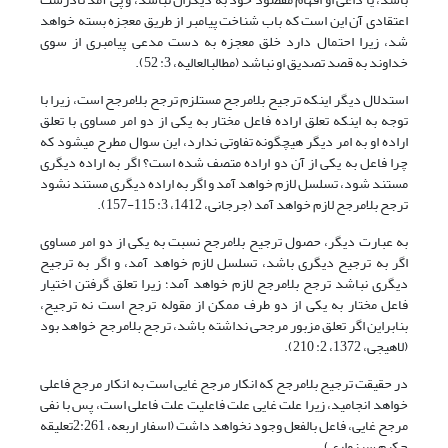
اعتقادی آن این است که باب شناخت پیامبر از طریق معجزه بسته خواهد
شد، زیرا احتمال دارد خلق معجزه به دست مدعی پیامبری از سوی
خداوند به قصد تصدیق او نباشد (مطالب‏العالیه، 3: 52).
استدلال دیگر این‎که ترجیح بلامرجح مستلزم ترجح بلامرجح است، زیرا با
توجه به این‎که تعلق اراده فاعل مختار به یکی از دو امر مساوی با تعلق
اراده او به امر دیگر هیچ‎گونه تفاوتی ندارد، این سوال مطرح می‎شود که
چرا فاعل به یکی از آن دو اراده متصف شده است؟ اگر به اراده دیگری
مستند شود، تسلسل لازم خواهد آمد و اگر به اراده دیگری مستند نشود
ترجح بلامرجح لازم خواهد آمد (جرجانی، 1412، 3: 115-157).
به عبارت دیگر، حصول ترجیح بلامرجح نسبت به یکی از دو امر مساوی
اگر به ترجیح دیگری باشد، تسلسل لازم خواهد آمد، و اگر به ترجیح
دیگری نباشد ترجح بلامرجح لازم خواهد آمد؛ زیرا تعلق گرفتن اختیار
فاعل مختار به یکی از دو طرف ممکن از مقوله ترجح است نه ترجیح،
بنابراین اگر تعلق مزبور مرجحی نداشته باشد، ترجح بلامرجح خواهد بود
(لاهیجی، 1372، 2: 210).
در حقیقت ترجیح بلامرجح که انکار مرجح غایی است به انکار مرجح فاعلی
خواهد انجامید، زیرا علت غایی علت فاعلیت علت فاعلی است، پس با نفی
مرجح غایی، فاعل بالفعل وجود نخواهد داشت (اسفار اربعه، 2:261تعلیقه
حکیم سبزواری).