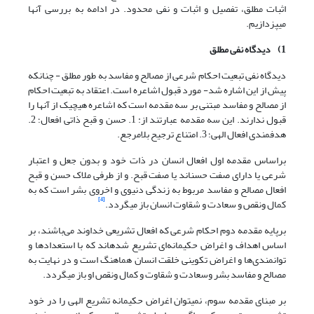
اثبات مطلق، تفصیل و اثبات و نفی محدود. در ادامه به بررسی آنها
می‏پزدازیم.
1)
دیدگاه نفی مطلق
دیدگاه نفی تبعیت احکام شرعی از مصالح و مفاسد به طور مطلق - چنان‎که
پیش از این اشاره شد- مورد قبول اشاعره است. اعتقاد به تبعیت احکام
از مصالح و مفاسد مبتنی بر سه مقدمه است که اشاعره هیچ‎یک از آن‎ها را
قبول ندارند. این سه مقدمه عبارتند از: 1. حسن و قبح ذاتی افعال؛ 2.
هدفمندی افعال الهی؛ 3. امتناع ترجیح بلامرجع.
براساس مقدمه اول افعال انسان در ذات خود و بدون جعل و اعتبار
شرعی یا دارای صفت حسن‎اند یا صفت قبح. و از طرفی ملاک حسن و قبح
افعال مصالح و مفاسد مربوط به زندگی دنیوی و اخروی بشر است که به
[4]
کمال ونقص و سعادت و شقاوت انسان باز می‎گردد.
برپایه مقدمه دوم احکام شرعی که افعال تشریعی خداوند می‌باشند، بر
اساس اهداف و اغراض حکیمانه‌ای تشریع شده‎اند که با استعدادها و
توانمندی‌ها و اغراض تکوینی خلقت انسان هماهنگ است و در نهایت به
مصالح و مفاسد بشر وسعادت و شقاوت و کمال ونقص او باز می‎گردد.
بر مبنای مقدمه سوم، نمی‎توان اغراض حکیمانه تشریع الهی را در خود