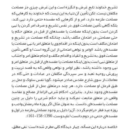
تشریع خداوند تابع غرض و انگیزه است و این غرض چیزی جز مصلحت
مکلفان نیست، لکن تأمین آن تنها به این نیست که خداوند به کارهایی که
مصلحت ملزمه دارد، امر و از کارهایی که مفسده حتمی دارد نهی کند،
بلکه گاهی تأمین مصلحت فوق در نفس تشریع و صرف امر کردن یا نهی
کردن است بدون این‎که مصلحت یا مفسده‎ای از قبل در متعلق حکم یا
حتی مصلحتی در امتحان مکلف باشد، چنان‎که گاه مصلحت در تشریع و
امتحان مکلف است بدون این‎که در اقدام وی یا متعلق امر یا نهی مصلحت یا
مفسده‌ای باشد (اوامر و نواهی امتحانی از این گروه است) و گاهی تأمین
مصلحت فوق به تشریع و انقیاد و اقدام مکلف و انجام متعلق امر و اجتناب
از متعلق نهی است بدون این‎که مصلحت یا مفسده‌ای از قبل در متعلق امر و
نهی وجود داشته باشد، نظیر اوامر و نواهی واقعی که به قصد تربیت و
پرورش روحیه تعبد و سر سپردگی مکلفان در عبادات و حتی گاه در
معاملات از سوی شارع مقدس صادر می‎شود، گویا نفس سلوک و عمل بر
طبق فرمان او مصلحت دارد، هر چند درمتعلق عمل از قبل مصلحت یا
مفسده‌ای وجود ندارد. بنابراین، احکام شرعی الزاما از مصالح و مفاسد
واقعی در متعلق متابعت نمی‏کند و نباید حکم شرعی را دلیل بر چنین
مصلحت یا مفسده‌ای دانست. به عنوان مثال اگر روزه ماه رمضان واجب و
روزه عید فطر حرام می‎گردد، آن‌را دلیل بر وجود مصلحتی ملزمه در اول و
مفسده‌ای حتمی در دوم دانست (علیدوست، 1390: 158-161).
خلاصه درباره این مسأله، چهار دیدگاه کلی مطرح شده است: نفی مطلق،