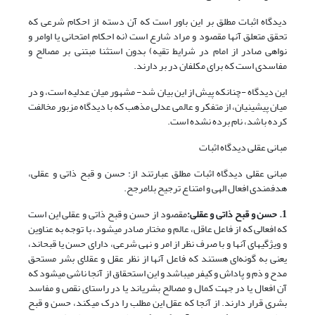
دیدگاه اثبات مطلق بر این باور است که آن دسته از احکام شرعی که
تحقق متعلق آن‎ها مقصود و مراد شارع است (نه احکام امتحانی یا اوامر و
نواهی صادر از امام در شرایط تقیه) بدون استثنا مبتنی بر مصالح و
مفاسدی است که برای مکلفان در بر دارند.
این دیدگاه -چنان‎که پیش از این بیان شد- مشهور میان عدلیه است، و در
میان پیشینیان، از متفکر و عالمی عدلی مذهب که با دیدگاه مزبور مخالفت
کرده باشد، نام برده نشده است.
مبانی عقلی دیدگاه اثبات
مبانی عقلی دیدگاه اثبات مطلق عبارتند از: حسن و قبح ذاتی و عقلی،
هدفمندی افعال الهی و امتناع ترجیح بلامرجح.
1. حسن و قبح ذاتی و عقلی:
مقصود از حسن و قبح ذاتی و عقلی این است
که افعالی که از فاعل عاقل، عالم و مختار صادر می‎شود، با توجه به عناوین
و ویژگی‎های آن‎ها و با صرف نظر از امر و نهی شرعی، دارای حسن یا قبح‎اند،
یعنی به گونه‌ای هستند که فاعل آن‎ها از نظر عقل و عقلای بشر مستحق
مدح و ذم و پاداش و کیفر می‎باشد و این استحقاق از آنجا ناشی می‎شود که
آن افعال یا در جهت کمال و مصالح بشری‎اند یا در راستای نقص و مفاسد
بشری قرار دارند. از آنجا که عقل این مطلب را درک می‏کند، حسن و قبح