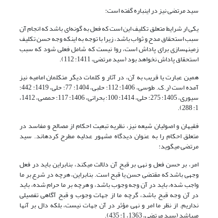
سید مرتضی نیز در این‎باره گفته است:
یکی ار شرایط متعلق تکلیف این است که فعل به گونه‌ای باشد که انجام آن
سبب استحقاق مدح و ثواب باشد، زیرا با توجه به این‎که وجه حسن تکلیف
زمینه‏سازی برای پاداش است، روا نیست که شامل فعلی شود که سبب
استحقاق پاداش نخواهد بود (سید مرتضی، 1411: 112).
همین عبارت یا قریب به آن، در آثار و کلمات دیگر متکلمان امامیه نیز
آمده است (ر.ک. طوسی، 1406: 112؛ حلبی، 1404: 77؛ حلی، 1419: 442؛
سیوری، 1405: 275؛ حلی، 1414: 100؛ بحرانی، 1406: 117؛ حمصی، 1412،
1: 288).
فقیهان و اصولیان شیعه نیز، نظریه تبعیت احکام از مصالح و مفاسد در
متعلق احکام را به عنوان دیدگاه مشهور عدلیه مطرح کرده‎اند. سید
مرتضی می‏گوید:
امر، بر حسن فعل و نهی بر قبح آن دلالت می‏کند، بنابراین باید در فعل
وجهی باشد که مقتضی حسن یا قبح است. بنابراین، هرچه در شرع بر ما
واجب شده، باید در آن وجه وجوب باشد، و هرچه بر ما حرام شده، باید
در آن وجه قبح باشد، گرچه ما از جهات وجوب و قبح آگاهی تفصیلی
نداریم. از نظر ما امر و نهی مؤثر در آن جهات نیست، بلکه دال بر آنها
می‎باشد (سید مرتضی، 1363، 1: 435).