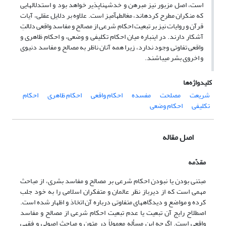
است، اصل مزبور نیز مبرهن و خدشه‏ناپذیر خواهد بود و استدلال‏هایی
که منکران مطرح کرده‏اند، مغالطه‏آمیز است. علاوه بر دلایل عقلی، آیات
قرآن و روایات نیز بر تبعیت احکام شرعی از مصالح و مفاسد واقعی دلالتِ
آشکار دارند. در این‏باره میان احکام تکلیفی و وضعی، و احکام ظاهری و
واقعی تفاوتی وجود ندارد، زیرا همه آنان ناظر به مصالح و مفاسد دنیوی
و اخروی بشر می‏باشند.
کلیدواژه‌ها
شریعت
مصلحت
مفسده
احکام واقعی
احکام ظاهری
احکام
تکلیفی
احکام وضعی
اصل مقاله
مقدّمه
مبتنی بودن یا نبودن احکام شرعی بر مصالح و مفاسد بشری، از مباحث
مهمی است که از دیرباز نظر عالمان و متفکران اسلامی را به خود جلب
کرده و مواضع و دیدگاه‏های متفاوتی درباره آن اتخاذ و اظهار شده است.
اصطلاح رایج آن تبعیت یا عدم تبعیت احکام شرعی از مصالح و مفاسد
واقعی است. اگرچه این مسأله معمولاً در متون و مباحث اصولی و فقهی