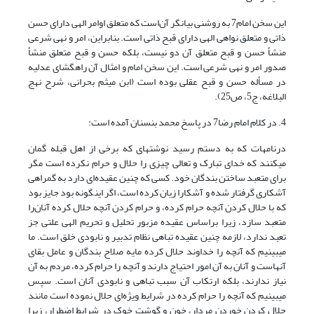
این سخن امام7 به روشنی بیانگر آن‌است که متعلق اوامر الهی دارای حسن
ذاتی و متعلق نواهی الهی دارای قبح ذاتی است. بنابراین، امر و نهی شرعی
منشأ حسن و قبح متعلق آن دو نیست، بلکه حسن و قبح متعلق منشأ
صدور امر و نهی شرعی است. این سخن امام و امثال آن راهگشای عدلیه
در مسأله حسن و قبح عقلی بوده است (ابن میثم بحرانی، شرح نهج
البلاغه، ج5، ص25).
4. در کلام امام رضا7 در پاسخ محمد بن‏سنان آمده است:
درنامه‎ات که به دستم رسید نوشته‎ای که برخی از اهل قبله گمان
می‎کنند که خدای تبارک و تعالی چیزی را حلال و حرام نکرده است مگر
برای متعبد ساختن بندگان خود. کسی که چنین عقیده‌ای دارد به گمراهی
آشکاری گرفتار شده و آشکارا زیان کرده است، اگر این‎گونه بود جایز بود
که با حلال کردن آنچه حرام کرده، و حرام کردن آنچه حلال کرده آنان‌را
متعبد سازد، زیرا براساس عقیده مزبور تحلیل و تحریم الهی علتی جز
تعبد ندارد، لازمه چنین عقیده تباهی نظام تدبیر و نابودی خلق است. ما
می‎بینیم که آنچه را خداوند حلال کرده مایه صلاح بندگان و عامل بقای
آنهاست و آنان به آن امور احتیاج دارند و آنچه را حرام کرده، مردم به آن
نیاز ندارند، بلکه ارتکاب آن سبب تباهی و نابودی آنان است. سپس
می‎بینیم که آنچه را حرام کرده در شرایط ویژه‌ای حلال نموده است مانند
حلال کردن خوردن مردار، خون و گوشت خوک در شرایط اضطرار، زیرا