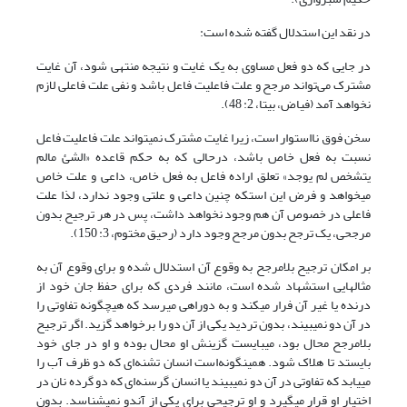
در نقد این استدلال گفته شده است:
در جایی که دو فعل مساوی به یک غایت و نتیجه منتهی شود، آن غایت
مشترک می‌تواند مرجح و علت فاعلیت فاعل باشد و نفی علت فاعلی لازم
نخواهد آمد (فیاض، بی‏تا، 2: 48).
سخن فوق نااستوار است، زیرا غایت مشترک نمی‎تواند علت فاعلیت فاعل
نسبت به فعل خاص باشد، درحالی که به حکم قاعده «الشئ مالم
یتشخص لم یوجد» تعلق اراده فاعل به فعل خاص، داعی و علت خاص
می‎خواهد و فرض این‎ استکه چنین داعی و علتی وجود ندارد، لذا علت
فاعلی در خصوص آن هم وجود نخواهد داشت، پس در هر ترجیح بدون
مرجحی، یک ترجح بدون مرجح وجود دارد (رحیق مختوم، 3: 150).
بر امکان ترجیح بلامرجح به وقوع آن استدلال شده و برای وقوع آن به
مثال‎هایی استشهاد شده است، مانند فردی که برای حفظ جان خود از
درنده یا غیر آن فرار می‏کند و به دوراهی می‎رسد که هیچ‎گونه تفاوتی را
در آن دو نمی‎بیند، بدون تردید یکی از آن دو را برخواهد گزید. اگر ترجیح
بلامرجح محال بود، می‎بایست گزینش او محال بوده و او در جای خود
بایستد تا هلاک شود. همین‎گونه‌است انسان تشنه‌ای که دو ظرف آب را
می‎یابد که تفاوتی در آن دو نمی‎بیند یا انسان گرسنه‌ای که دو گرده نان در
اختیار او قرار می‎گیرد و او ترجیحی برای یکی از آن‏دو نمی‎شناسد. بدون