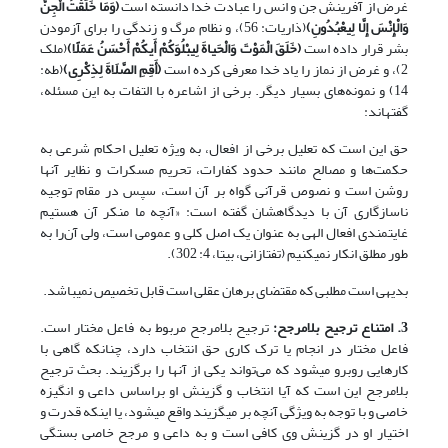
غرض از آفرینش جن و انس را عبادت خدا دانسته است
(
وَمَا خَلَقْتُ الْجِنَّ
وَالْإِنْسَ إِلَّا لِیعْبُدُونِ
)
(ذاریات: 56)، و نظام مرگ و زندگی را برای آزمودن
بشر قرار داده است
(
خَلَقَ الْمَوْتَ وَالْحَیاةَ لِیبْلُوَکُمْ أَیکُمْ أَحْسَنُ عَمَلًا
)
(ملک
2)، و غرض از نماز را یاد خدا معرفی کرده است
(
َأَقِمِ الصَّلَاةَ لِذِکْرِی
)
(طه:
14) و نمونه‌های بسیار دیگر. برخی از اشاعره با التفات به این مسئله،
گفته‏اند:
حق این است که تعلیل برخی از افعال، به ویژه تعلیل احکام شرعی به
حکمت‌ها و مصالح مانند حدود کفارات، تحریم مسکرات و نظایر آن‎ها
روشن است و نصوص قرآنی گواه بر آن است، سپس در مقام توجیه
ناسازگاری آن با دیدگاهشان گفته است: «آنچه ما منکر آن هستیم
غایتمندی افعال الهی به عنوان یک اصل کلی و عمومی است، ولی آن‌را به
طور مطلق انکار نمی‎کنیم (تفتازانی، بی‏تا، 4: 302).
بدیهی است مطلبی که مقتضای برهان عقلی است قابل تخصیص نمی‎باشد.
3. امتناع ترجیح بلامرجح:
ترجیح بلامرجح مربوط به فاعل مختار است.
فاعل مختار در انجام یا ترک کاری حق انتخاب دارد، چنان‎که گاهی با
کارهایی روبرو می‎شود که می‌تواند یکی از آن‎ها را برگزیند. بحث ترجیح
بلامرجح این است که آیا انتخاب و گزینش او براساس داعی و انگیزه
خاصی و با توجه به ویژگی آنچه بر می‏گزیند واقع می‎شود، یا این‎که قدرت و
اختیار او در گزینش وی کافی است و به داعی و مرجح خاصی بستگی