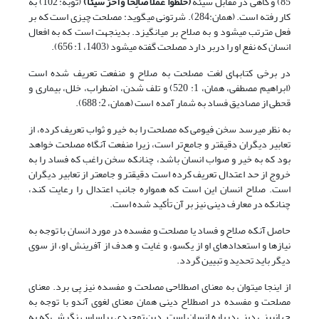
85) و گاهی در مقابل سیئه
(
خَلَطُوا عَمَلًا صَالِحًا وَآخَرَ سَیئًا
)
(توبه: 102) به
کار رفته است. (همان:284). شرتونی می‏گوید: مصلحت چیزی است که بر
فعل مترتب می‎شود و به صلاح بر می‎انگیزد. بدین‎جهت است که به افعال
انسان‎ که نفع او را دربر دارد مصلحت گفته می‎شود (1403، 1: 656).
در برخی کتاب‏های لغت مصلحت به صلاح و منفعت تعریف شده است
(ابراهیم مصطفی، همان، 1: 520) و تلف شدن، اضطراب، خلل، بیماری و
قحطی از مصادیق فساد به شمار آمده است (همان، 2: 688).
به نظر می‎رسد سخن فیومی که مصلحت را به خیر و ثواب تعریف کرده، از
تعابیر دیگران دقیق‎تر و جامع‌تر است، زیرا منفعت آن‏گاه مصلحت خواهد
بود که به خیر و صواب انسان باشد، چنان‎که سخن راغب که فساد را به
خروج از حد اعتدال تعریف کرده است دقیق‎تر و جامع‎تر از تعابیر دیگران
است. صلاح انسان این‎ است که همواره جانب اعتدال را رعایت کند،
چنانکه در معارف دینی نیز بر آن تأکید شده است.
حاصل آن‎که صلاح و فساد یا مصلحت و مفسده در مورد انسان با توجه به
نیازها و استعداد‌های او از یک‎سو، و غایت و هدف از آفرینش او، از سوی
دیگر باید تحدید و تبیین گردد.
از این‎جا می‎توان به معنای اصطلاحی مصلحت و مفسده نیز پی برد. معنای
مصلحت و مفسده در اصطلاح دینی همان معنای لغوی آن‏دو با توجه به
جهان‏بینی دینی درباره انسان است. دین توحیدی براساس نگرشی که به