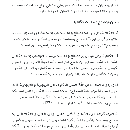
انسان و جهان دارد معیارها و شاخص‌های ویژه‌ای برای مصلحت و مفسده
[1]
او مقرر داشته و خیر دنیا و آخرت انسان ‌را در نظر دارد.
تبیین موضوع و بیان دیدگاه‏ها
آیا احکام شرعی بر پایه مصالح و مفاسد مربوط به مکلفان استوار است یا
نه؟ و در فرض اول آیا مصالح و مفاسد در متعلق احکام است یا در تکلیف
و تشریع؟ در پاسخ به دو پرسش یاد شده چند پاسخ متصور است:
1. احکام شرعی مبتنی بر مصالح و مفاسد نیست، خواه مربوط به مکلفان
باشد یا نباشد. مبنای این پاسخ این است که اصولاً افعال الهی- اعم از
تکوینی و تشریعی- معلل به اغراض نیست. متکلمان و فقیهان اشعری
چنین دیدگاهی دارند. فخرالدین رازی در این‎باره گفته است:
الذی یقوله اصحابنا ان علّة حسن التکلیف هی الربوبیة و العبودیة، لا ما
یقول المعتزلة من رعایة المصالح؛ عقیده اصحاب ما (اشاعره) این است که
علت حسن تکلیف ربوبیت (خدا) و عبودیت (بندگان خدا) است نه رعایت
مصالح چنان‎که معتزله می‎گویند (رازی، بی‏تا، 11: 127).
اشاعره، گرچه در بحث‌های کلامی، معلل بودن افعال و احکام الهی به
مصالح ومفاسد واقعی را انکار کرده‎اند، ولی در مباحث اصولی و فقهی،
آن‌را پذیرفته‎اند تا مبنایی برای قیاس و مصالح مرسله باشد، و برای آن‎که