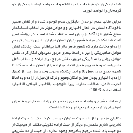
شک او یکی از دو ظرف آب را برداشته و آب خواهد نوشید و یکی از دو
گرده نان‌ را خواهد خورد.
دراین مثال‏ها عدم الوجدان جایگزین عدم الوجود شده و از نقش ضمیر
ناخودآگاه انسان در افعال اختیاری او و عوامل مؤثر در انتخاب انسان‎که از
سطح شعور خودآگاه او پنهان است، غفلت شده است. در روان‏شناسی
ثابت شده که در مرتبه شعور پنهان انسان هزاران عامل روانی در ترجیح
اراده او دخالت دارد که شعور ظاهر ما از آن‎ها بی‌اطلاع است. چنان‎که نقش
عوامل متافیزیکی را نیز در انتخاب‌های مزبور نمی‌توان انکار کرد. نقش
عوامل روانی یا متافزیکی مزبور، نقش مرجح برای اراده و انتخاب فعل
خاص است، و به هیچ‎وجه حق انتخاب و اراده را از انسان سلب نمی‏کند تا
شبهه جبری بودن فعل لازم آید. چنان‎که وجوب وجود فعل پس از تحقق
اراده با اختیاری بودن فعل و امکان وقوع و ترک آن قبل از اراده و به لحاظ
قدرت فاعل، منافات ندارد، زیرا «الوجوب بالاختیار لاینافی الاختیار»
(مطالب‏العالیه، 3: 186).
از مباحات شرعی، واجبات تخییری و تخییر در روایات متعارض به عنوان
نمونه‎هایی از ترجیح بلامرجح نام برده شده است.
مثال‎های مزبور را از دو جهت می‎توان بررسی کرد. یکی از جهت اراده
تشریعی شارع مقدس، و دیگر از جهت اراده تکوینی مکلف. از هیچ‎یک از
دو جهت یاد شده ترجیح بلامرجح وجود ندارد. از جهت اراده تشریعی