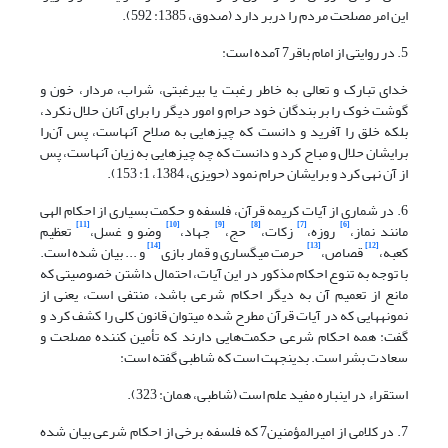
این امر مصلحت مردم را دربر دارد (صدوق، 1385: 592).
5. در روایتی از امام باقر7 آمده است:
خدای تبارک و تعالی به خاطر رغبت یا بی‏رغبتی، شراب، مردار، خون و
گوشت خوک را بر بندگان خود حرام و امور دیگر را برای آنان حلال نکرد،
بلکه خلق را آفرید و دانست که چیزهایی به صلاح آنهاست، پس آن‌را
برایشان حلال و مباح کرد و دانست که چه چیزهایی به زیان آنهاست، پس
از آن نهی کرد و برایشان حرام نمود (حویزی، 1384، 1: 153).
6. در شماری از آیات کریمه قرآن، فلسفه و حکمت بسیاری از احکام الهی
[11]
[10]
[9]
[8]
[7]
[6]
مانند نماز،
روزه،
زکات،
حج،
جهاد،
وضو و غسل،
تعظیم
[14]
[13]
[12]
کعبه،
قصاص،
حرمت میگساری و قمار بازی
و ... بیان شده است.
با توجه به تنوع احکام مذکور در این آیات، احتمال داشتن خصوصیتی که
مانع از تعمیم آن به دیگر احکام شرعی باشد، منتفی است، یعنی از
نمونه‎هایی که در آیات قرآن مطرح شده می‎توان قانون کلی را کشف کرد و
گفت: همه احکام شرعی حکمت‌هایی دارند که تأمین کننده مصلحت و
سعادت بشر است. بدین‎جهت است که شاطبی گفته است:
استقراء در این‎باره مفید علم است (شاطبی، همان: 323).
7. در کلامی از امیرالمؤمنین7 که فلسفه برخی از احکام شرعی بیان شده