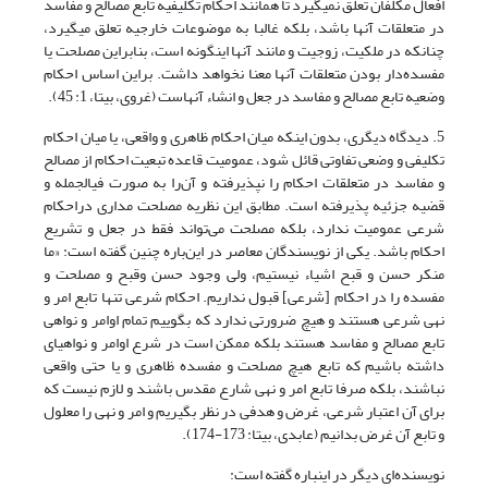
افعال مکلفان تعلق نمی‎گیرد تا همانند احکام تکلیفیه تابع مصالح و مفاسد
در متعلقات آنها باشد، بلکه غالبا به موضوعات خارجیه تعلق می‎گیرد،
چنان‎که در ملکیت، زوجیت و مانند آنها این‎گونه است، بنابراین مصلحت یا
مفسده‌دار بودن متعلقات آنها معنا نخواهد داشت. براین اساس احکام
وضعیه تابع مصالح و مفاسد در جعل و انشاء آنهاست (غروی، بی‏تا، 1: 45).
5. دیدگاه دیگری، بدون این‎که میان احکام ظاهری و واقعی، یا میان احکام
تکلیفی و وضعی تفاوتی قائل شود، عمومیت قاعده تبعیت احکام از مصالح
و مفاسد در متعلقات احکام را نپذیرفته و آن‌را به صورت فی‎الجمله و
قضیه جزئیه پذیرفته است. مطابق این نظریه مصلحت مداری دراحکام
شرعی عمومیت ندارد، بلکه مصلحت می‌تواند فقط در جعل و تشریع
احکام باشد. یکی از نویسندگان معاصر در این‌باره چنین گفته است: «ما
منکر حسن و قبح اشیاء نیستیم، ولی وجود حسن وقبح و مصلحت و
مفسده را در احکام [شرعی] قبول نداریم. احکام شرعی تنها تابع امر و
نهی شرعی هستند و هیچ ضرورتی ندارد که بگوییم تمام اوامر و نواهی
تابع مصالح و مفاسد هستند بلکه ممکن است در شرع اوامر و نواهی‎ای
داشته باشیم که تابع هیچ مصلحت و مفسده ظاهری و یا حتی واقعی
نباشند، بلکه صرفا تابع امر و نهی شارع مقدس باشند و لازم نیست که
برای آن اعتبار شرعی، غرض و هدفی در نظر بگیریم و امر و نهی را معلول
و تابع آن غرض بدانیم (عابدی، بی‏تا: 173-174).
نویسنده‌ای دیگر در این‎باره گفته است: