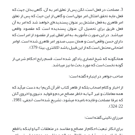
3. مصلحت در فعل است، لکن پس از تعلق امر به آن، ‏گاهی بدان جهت که
فعل مایه تحقق امتثال امر مولی است و گاهی از این حیث که پس از تعلق
امر ظاهری به فعل مشتمل بر عنوان پسندیده‌ای خواهد شد که امر به آن
فعل طریق برای تحصیل آن عنوان پسندیده است که مقصود واقعی
می‎باشد. در این صورت مأموربه، به امر لفظی غیر از مقصود از امر است که
دارای حسن واقعی است و همان سبب صدور امر ظاهری شده است. اوامر
امتحانی محتمل است که از این قبیل باشد (کلانتری، بی‏تا: 379).
همان‏گونه که شیخ انصاری یادآور شده است، قسم رایج احکام شرعی از
گونه نخست است که مورد بحث ما نیز می‎باشد.
صاحب جواهر در این‎باره گفته است:
از اخبار و کلام اصحاب بلکه از ظاهر کتاب (قرآن کریم) به دست می‎آید که
همه معاملات و غیر آنها به خاطر مصالح مردم و فواید دنیوی و اخروی آنان
‎که عرفا مصلحت و فایده نامیده می‎شود، تشریع شده است (نجفی، 1981،
22: 324).
میرزای نائینی گفته است:
برای انکار تبعیت احکام از مصالح و مفاسد در متعلقات آنها و این‎که با قطع
نظر از امر و نهی شارع در افعال مصالح و مفاسدی موجود است، راهی