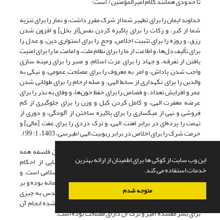
تا حدودی همانند کلام امیرالمؤمنین7 است:
خداوند ایمان را برای تطهیر شما از شرک مقرر داشت، و نماز را برای تنزیه
شما از کبر، و زکات را برای پاکیزه کردن نفس[از بخل] و افزون شدن
رزق، و روزه را برای تثبیت اخلاص، وحج را برای استواری دین، و عدل را
برای تألیف دل‌ها، و اطاعت از ما را برای نظام ملت، و امامت ما را برای امنیت
یافتن از تفرقه، و جهاد را برای عزت اسلام، و صبر را برای زمینه سازی
واجب شدن پاداش، و امر به معروف را برای مصلحت عمومی، و نیکی به
والدین را برای نگهداری از سخط الهی، و صله ارحام را برای طولانی شدن
عمر و افزایش تعداد، و قصاص را برای حفظ خون‌ها، و وفای به نذر را برای
عرضه مغفرت الهی، و کامل کردن کیل و وزن را برای جلوگیری از کم
فروشی و نهی از میگساری را برای پاکیزه ساختن از آلودگی، و دوری از
تهمت را پرده‌ای در برابر لعنت الهی، و ترک دزدی را برای عفت [مالی] و
حرمت شرک را برای اخلاص در برابر ربوبیت الهی (طبرسی، 1403، 1: 99).
روشن است که امیرالمؤمین
7
و فاطمه زهرا
3
درمقام بیان فلسفه همه
این وب سایت از کوکی ها برای اطمینان از ارائه بهترین
احکام شرعی نبوده‎اند، و آنچه بیان کرده‎اند نمونه‎هایی از احکام
خدمات استفاده می کند.
اعتقادی، عبادی، اخلاقی، اقتصادی، سیاسی، و اجتماعی اسلامی است. و
غرض بیان این مطلب بوده است که اوامر و نواهی الهی حکیمانه بوده و بر
متوجه شدم
اساس خیر و صلاح بشر صادر شده است. اگر در شرع مقدس به چیزی
امر شده خیر و صلاح بشر را دربر داشته و اگر چیزی نهی شده انجام آن
برای بشر مفسده آمیز و ترک آن دارای مصلحت بوده است.