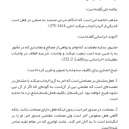
علامه حلی گفته است:
مذهب امامیه این است که احکام شرعی مستند به صفتی در فعل است
که یکی از آنها را ایجاب می‏کند (حلی، 1414: 379).
آخوند خراسانی گفته است:
مشهور عدلیه معتقدند که اوامر و نواهی از مصالح و مفاسدی که در مأمور
به یا منهی عنه است تبعیت می‏کند و واجبات شرعیه الطاف در واجبات
عقلیه‎اند (خراسانی، بی‏تا[الف]، 2: 232).
شیخ انصاری برای تکلیف سه وجه را تصویر و تقریر کرده است:
1. فعل مشتمل بر مصلحتی است که امر به آن‌را ایجاب می‏کند یا مشتمل بر
مفسده‌ای است که مقتضی نهی از آن‌است به گونه‌ای که اگر از آن نهی
نشود قبیح خواهد بود. این قسم از تکلیف همان قسم شایع نزد ما عدلیه
است.
2. مصلحت در صدور امر است بدون این‎که فعل دارای مصلحت باشد، بلکه
گاهی فعل مبغوض آمر است ولی مصلحت مقتضی صدور امر، او را بر
انگیخته است تا به آنان امر کند، مانند اوامری که در مقام تقیه صادر
شده است.