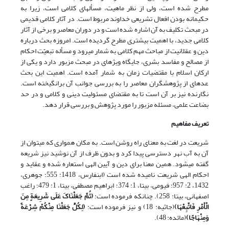
مطرح شده است، ولی از نظر ماهیت، مسأله‏ای کلامی است، زیرا به
حکیمانه بودن افعال تشریعی خداوند مربوط است. در آثار کلامی قدیمی
در مبحث تکلیف به آن اشاره شده است و در دوران معاصر و برخی از آثار
کلامی جدید، با اهمیت بیشتری مطرح گردیده است. امروزه بحث درباره
دین و عقلانیت از مباحث مهم کلامی به شمار می‏رود و مسأله تبعیّت احکام
از مصالح و مفاسد بشری، جایگاه ویژه‏ای در مبحث مزبور دارد و یکی از
ارکان اسلام با مقتضیات زمان به شمار آمده است. اهمیت این بحث
عده‏ای از پژوهشگران معاصر را به بررسی جوانب آن برانگیخته است.
نگارنده نیز بر آن است تا به مقتضای مسئولیت دینی و کلامی و در حد
بضاعت علمی، مسئله مزبور را مورد پژوهش و بررسی قرار دهد.
تعریف مفاهیم
شریعت در لغت به معنای راه روشن است. به مکان همواری که می‎توان از
آن به آب نهر دسترسی پیدا کرد و بدون ظرف از آن نوشید نیز شریعه
گفته می‎شود. همین معنا برای دین و آیین الهی استعاره شده و عقاید و
احکام الهی شریعت نامیده شده است (ابن‏فارس، 1418: 555؛ جوهری،
1432، 2: 957؛ فیومی، بی‏تا، 1: 374؛ ابراهیم مصطفی، بی‏تا، 1: 479؛ راغب
اصفهانی، بی‏تا: 258). چنان‎که فرموده است:
(
ثُمَّ جَعَلْنَاکَ عَلَى شَرِیعَةٍ مِنَ
الْأَمْرِ فَاتَّبِعْهَا
)
(جاثیه: 18) و نیز فرموده است:
(
لِکُلٍّ جَعَلْنَا مِنْکُمْ شِرْعَةً
وَمِنْهَاجًا
)
(مائده: 48).