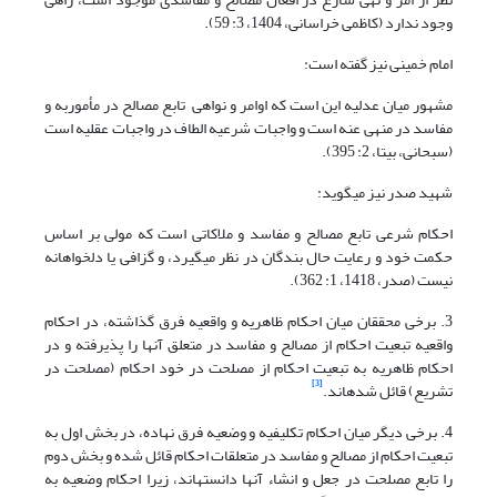
وجود ندارد (کاظمی خراسانی، 1404، 3: 59).
امام خمینی نیز گفته است:
مشهور میان عدلیه این است که اوامر و نواهی تابع مصالح در مأموربه و
مفاسد در منهی عنه است و واجبات شرعیه الطاف در واجبات عقلیه است
(سبحانی، بی‏تا، 2: 395).
شهید صدر نیز میگوید:
احکام شرعی تابع مصالح و مفاسد و ملاکاتی است که مولی بر اساس
حکمت خود و رعایت حال بندگان در نظر می‎گیرد، و گزافی یا دل‏خواهانه
نیست (صدر، 1418، 1: 362).
3. برخی محققان میان احکام ظاهریه و واقعیه فرق گذاشته، در احکام
واقعیه تبعیت احکام از مصالح و مفاسد در متعلق آنها را پذیرفته و در
احکام ظاهریه به تبعیت احکام از مصلحت در خود احکام (مصلحت در
[3]
تشریع) قائل شده‎اند.
4. برخی دیگر میان احکام تکلیفیه و وضعیه فرق نهاده، در بخش اول به
تبعیت احکام از مصالح و مفاسد در متعلقات احکام قائل شده و بخش دوم
را تابع مصلحت در جعل و انشاء آنها دانسته‎اند، زیرا احکام وضعیه به