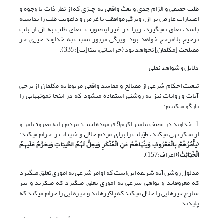
طلب حقیقی و الزام جدی و بعث واقعی به چیزی که از نظر ذات یا وجوه و
اعتبارات عارض بر آن، ویژگی موافقت با غرض و داعویت طلب را نداشته
باشد، تعلق نمی‎گیرد، زیرا در غیر این‎صورت، تعلق طلب به آن از باب
ترجیح بلامرجح خواهد بود. ویژگی مزبور نسبت به خداوند چیزی جز
مصلحت [مکلفان] نخواهد بود (خراسانی، بی‏تا[ب]: 335).
دلایل و شواهد نقلی
تبعیت احکام شرعی از مصالح و مفاسد واقعی مربوط به مکلفان از برخی
آیات و روایات نیز به روشنی استفاده می‎شود که در این‎جا نمونه‎هایی را
بازگو می‎کنیم:
1. خداوند در وصف پیامبر اکرم9 فرموده است: مردم را به معروف امر و
از منکر نهی می‏کند، طیّبات را برای مردم حلال و خبیثات را حرام می‏کند:
(
یأْمُرُهُمْ بِالْمَعْرُوفِ وَینْهَاهُمْ عَنِ الْمُنْکَرِ وَیحِلُّ لَهُمُ الطَّیبَاتِ وَیحَرِّمُ عَلَیهِمُ
الْخَبَائِثَ
)
(اعراف:157).
مدلول روشن آیه شریفه این است که اوامر شرعی به اموری تعلق می‎گیرد
که معروف‎اند و نواهی شرعی به اموری تعلق می‎گیرد که منکرند و نیز
شارع چیزهایی را حلال می‏کند که پاکیزه‎اند و چیزهایی را حرام می‏کند که
پلیدند.