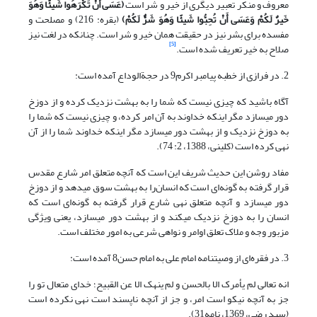
معروف و منکر تعبیر دیگری از خیر و شر است
(
عَسَى أَنْ تَکْرَهُوا شَیئًا وَهُوَ
خَیرٌ لَکُمْ وَعَسَى أَنْ تُحِبُّوا شَیئًا وَهُوَ شَرٌّ لَکُمْ
)
(بقره: 216) و مصلحت و
مفسده برای بشر نیز در حقیقت همان خیر و شر است. چنان‎که در لغت نیز
[5]
صلاح به خیر تعریف شده است.
2. در فرازی از خطبه پیامبر اکرم9 در حجة‏الوداع آمده است:
آگاه باشید که چیزی نیست که شما را به بهشت نزدیک کرده و از دوزخ
دور می‎سازد مگر این‎که خداوند به آن امر کرده، و چیزی نیست که شما را
به دوزخ نزدیک و از بهشت دور می‎سازد مگر این‎که خداوند شما را از آن
نهی کرده است (کلینی، 1388، 2: 74).
مفاد روشن این حدیث شریف این است که آنچه متعلق امر شارع مقدس
قرار گرفته به گونه‌ای است که انسان‌را به بهشت سوق می‎دهد و از دوزخ
دور می‎سازد و آنچه متعلق نهی شارع قرار گرفته به گونه‌ای است که
انسان‌ را به دوزخ نزدیک می‏کند و از بهشت دور می‎سازد، یعنی ویژگی
مزبور وجه و ملاک تعلق اوامر و نواهی شرعی به امور مختلف است.
3. در فقره‌ای از وصیت‎نامه امام علی به امام حسن8 آمده است:
انه تعالی لم یأمرک الا بالحسن و لم ینهک الا عن القبیح؛ خدای متعال تو را
جز به آنچه نیکو است امر، و جز از آنچه ناپسند است نهی نکرده است
(سید رضی، 1369، نامه31).