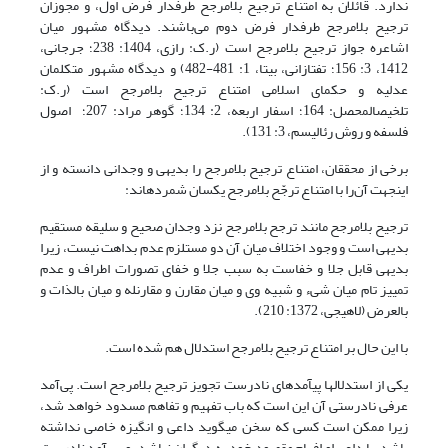
ندارد. قائلان به امتناع ترجیح بلامرجح طرفدار فرض اول، و مجوزان
ترجیح بلامرجح طرفدار فرض دوم می‌باشند. دیدگاه مشهور میان
اشاعره جواز ترجیح بلامرجح است (ر.ک: رازی، 1404: 238؛ جرجانی،
1412، 3: 156؛ تفتازانی، بی‏تا، 1: 481-482) و دیدگاه مشهور متکلمان
عدلیه و حکمای اسلامی امتناع ترجیح بلامرجح است (ر.ک:
تلخیص‏المحصل: 164؛ اسفار اربعه، 2: 134؛ گوهر مراد: 207؛ اصول
فلسفه و روش رئالیسم، 3: 131).
برخی از محققان، امتناع ترجیح بلامرجح را بدیهی و وجدانی دانسته و از
این‏جهت آن‌را با امتناع ترجّح بلامرجح یکسان شمرده‎اند:
ترجیح بلامرجح مانند ترجح بلامرجح نزد وجدان صحیح و سلیقه مستقیم
بدیهی است و وجود اختلاف میان آن دو مستلزم عدم بداهت نیست، زیرا
بدیهی قابل جلا و خفاست به سبب جلا و خفای تصورات اطراف و عدم
تمییز تام میان شیء و شبیه وی و میان مقارن و مقارن‏له و میان بالذات و
بالعرض (لاهیجی، 1372: 210).
با این حال بر امتناع ترجیح بلامرجح استدلال هم شده است.
یکی از استدلال‎ها پی‎آمدهای نادرست تجویز ترجیح بلامرجح است. پی‌آمد
عرفی نادرستی آن این است که باب تفهیم و تفاهم مسدود خواهد شد،
زیرا ممکن است کسی که سخن می‎گوید داعی و انگیزه خاصی نداشته
باشد، یا داعی او افهام مقصود خود به دیگران نباشد، و پی آمد نادرست