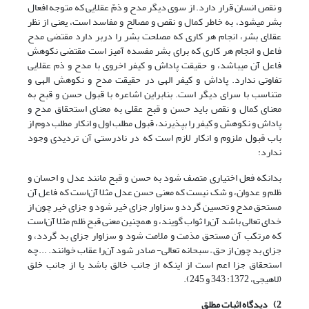
و نقص انسان قرار دارد. از سوی دیگر مدح و ذمّ عقلایی که متوجه افعال
بشر می‎شود، به خاطر کمال و نقص و مصالح و مفاسد است، یعنی از نظر
عقلای بشر، انجام هر کاری که مصلحت بشر را دربر دارد مقتضی مدح
فاعل و انجام هر کاری که برای بشر مفسده آمیز است مقتضی نکوهش
فاعل آن می‎باشد، و حقیقت پاداش و کیفر اخروی با مدح و ذم عقلایی
تفاوتی ندارد. پاداش و کیفر الهی در حقیقت مدح و نکوهش الهی و
متناسب با سرای دیگر است. بنابراین اشاعره با قبول حسن و قبح به
معنای کمال و نقص باید حسن و قبح عقلی به معنای استحقاق مدح و
پاداش و نکوهش و کیفر را بپذیرند، قبول مطلب اول و انکار مطلب دوم از
باب قبول ملزوم و انکار لازم است که در نادرستی آن تردیدی وجود
ندارد:
بدان‎که فعل اختیاری متصف شود به حسن و قبح مانند عدل و احسان و
ظلم و عدوان، و شک نیست که معنی حسن عدل مثلا آن‌است که فاعل آن
مستحق مدح و تحسین گردد و سزاوار جزای خیر شود و جزای خیر چون از
خدای تعالی باشد آن‌را ثواب گویند، و همچنین معنی قبح ظلم مثلا آن‌است
که مرتکب آن مستحق مذمت و ملامت شود و سزاوار جزای بد گردد، و
جزای بد چون از حق – سبحانه تعالی- صادر شود آن‌را عقاب خوانند. ...چه
استحقاق جزا اعم است از این‎که از جانب خالق باشد یا از جانب خلق
(لاهیجی، 1372: 343 و 245).
2)
دیدگاه اثبات مطلق