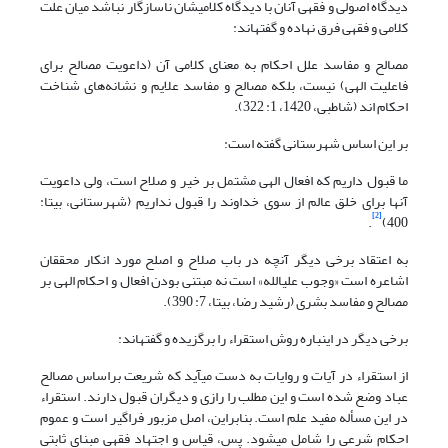
دیدگاه اصولی و فقهی آنان با دیدگاه کلامی‏شان ناسازگار نباشد میان علت
کلامی و فقهی فرق نهاده و گفته‎اند:
مصالح و مفاسد علل احکام به معنای کلامی آن (داعویت مصالح برای
فاعلیت الهی) نیست، بلکه مصالح و مفاسد علایم و نشانه‌های شناخت
احکام اند (شاطبی، 1420، 1: 322).
بر این اساس شهرستانی گفته است:
ما قبول داریم که افعال الهی مشتمل بر خیر و صلاح است، ولی داعویت
آنها برای خلق عالم از سوی خداوند را قبول نداریم (شهرستانی، بی‏تا:
[2]
.
400)
به اعتقاد برخی دیگر آنچه در باب صلاح و اصلح مورد انکار محققان
اشاعره است «وجوب علی‎الله» است نه مبتنی بودن افعال و احکام الهی بر
مصالح و مفاسد بشری (رشید رضا، بی‏تا، 7: 390).
برخی دیگر در این‎باره روش استقراء را برگزیده و گفته‎اند:
از استقراء در آیات و روایات به دست می‎آید که شریعت براساس مصالح
عباد وضع شده است و این مطلب را رازی و دیگران قبول دارند. استقراء
در این مسأله مفید علم است. بنابراین، اصل مزبور فراگیر است و عموم
احکام شرعی را شامل می‎شود. پس، قیاس و اجتهاد فقهی مبنای ثابتی