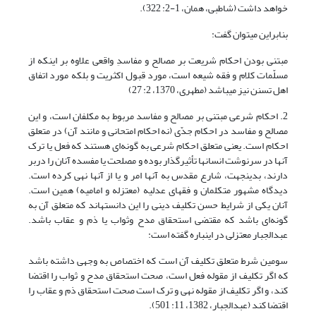
خواهد داشت (شاطبی، همان، 1-2: 322).
بنابراین می‎توان گفت:
مبتنی بودن احکام شریعت بر مصالح و مفاسدِ واقعی علاوه بر اینکه از
مسلّمات کلام و فقه شیعه است، مورد قبول اکثریت و بلکه مورد اتفاق
اهل تسنن نیز می‎باشد (مطهری، 1370، 2: 27)
2. احکام شرعی مبتنی بر مصالح و مفاسد مربوط به مکلفان است، و این
مصالح و مفاسد در احکام جدّی (نه احکام امتحانی و مانند آن) در متعلق
احکام است. یعنی متعلق احکام شرعی به گونه‌ای هستند که فعل یا ترک
آنها در سرنوشت انسان‎ها تأثیرگذار بوده و مصلحت یا مفسده آنان ‌را دربر
دارند، بدین‎جهت، شارع مقدس به آنها امر و یا از آنها نهی کرده است.
دیدگاه مشهور متکلمان و فقهای عدلیه (معتزله و امامیه) همین است.
آنان یکی از شرایط حسن تکلیف دینی را این دانسته‎اند که متعلق آن به
گونه‌ای باشد که مقتضی استحقاق مدح وثواب یا ذم و عقاب باشد.
عبدالجبار معتزلی در این‎باره گفته است:
سومین شرط متعلق تکلیف آن ‌است که اختصاص به وجهی داشته باشد
که اگر تکلیف از مقوله فعل است، صحت استحقاق مدح و ثواب را اقتضا
کند، و اگر تکلیف از مقوله نهی و ترک است صحت استحقاق ذم و عقاب را
اقتضا کند (عبدالجبار، 1382، 11: 501).