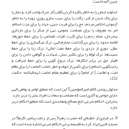
چنین آمده است:
خداوند ایمان ‌را به خاطر پاکیزه کردن [قلب] از شرک واجب کرد، و نماز را
برای پاک شدن از کبر، زکات را برای سبب سازی روزی، روزه را به خاطر
آزمودن اخلاص مردم، حج را برای قربت دینی، جهاد را برای عزت اسلام،
امر به معروف را برای مصلحت عمومی، نهی از منکر را برای بازداری
بی‎خردان، صله رحم را برای کثرت افراد، قصاص را برای حفظ خون‌ها،
اقامه حدود را برای بزرگداشت محارم الهی، ترک میگساری را برای حفظ
عقل، دوری از دزدی را برای حفظ عفت (مالی)، ترک زنا را برای حفظ
نسبت‌ها، ترک لواط را برای تکثیر نسل، شهادت و گواهی دادن را برای
اظهار حق در برابر انکارها، ترک دروغ گویی را برای حفظ شرافت و
راست‎گویی، اسلام را برای تأمین از خوف و خطر، امانت (امامت) را برای نظام
امت، و اطاعت [ از امام] را برای تعظیم مقام امامت (نهج‏البلاغه: حکمت
252).
مدلول روشن کلام امیرالمؤمنین
7
این است که متعلق اوامر و نواهی الهی
دارای خواص و آثاری است که مصلحت و سعادت افراد بشر را دربر دارد.
بنابراین، احکام شرعی تابع مصالح ومفاسدی است که متعلق احکام دربر
دارد.
8. در فرازی از خطبه‌ای که حضرت زهرا3 پس از رحلت پیامبر اکرم9 در
مسجد النبی ایراد کرد به فلسفه برخی احکام شرعی اشاره شده است که