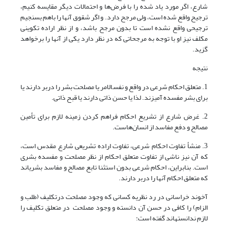
شارع، اگر مورد یاد شده را با فرض‌ها و احتمالات دیگر مقایسه کنیم،
ترجیح واقع شده است، ولی مرجح دارد. و اگر شقوق آنها را باهم بسنجیم
ترجیحی واقع نشده است تا بدون مرجح باشد، و از نظر اراده تکوینی
مکلف نیز او با توجه به مرجحاتی که در نظر دارد یکی از آن‎ها را برخواهد
گزید.
نتیجه
1. متعلق احکام شرعی در واقع و نفس‎الامر یا مصلحت بشر را دربر دارند یا
برای بشر مفسده آمیزند. لذا یا حسن ذاتی دارند یا قبح ذاتی.
2. غرض شارع از تشریع احکام فراهم کردن زمینه لازم برای تأمین
مصالح و دفع مفاسد از انسان‌هاست.
3. منشأ تفاوت احکام شرعی، تفاوت اراده تشریعی شارع مقدس است،
که آن نیز ناشی از تفاوت متعلق احکام از نظر مصلحت و مفسده بشری
است. بنابراین، احکام شرعی بدون استثنا تابع مصالح و مفاسد بشری‎اند
که متعلق احکام آن‎ها را دربر دارند.
آخوند خراسانی در رد نظریه کسانی که وجود مصلحت درتکلیف (طلب و
الزام) را کافی در حسن آن دانسته و وجود مصلحت در متعلق تکلیف را
لازم ندانسته‎اند گفته است: