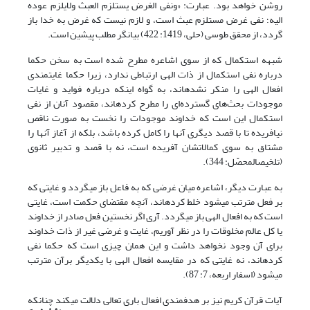
روشن خواهد بود. عبارت: «ونفی الغرض یستلزم العبث ولایلزم عوده
الیه؛ نفی غرض مستلزم عبث است، و لازم نیست که غرض به خدا باز
گردد، از محقق طوسی (حلی، 1419: 422) بیان‎گر مطلب پیشین است.
شبهه استکمال که از سوی اشاعره مطرح شده است به سخن حکما
درباره نفی استکمال از ذات الهی ارتباطی ندارد، زیرا حکما غایتمندی
افعال الهی را منکر نشده‎اند، به گواه این‎که درباره فواید و غایات
موجودات بحث‌های گسترده‌ای را مطرح کرده‎اند، مقصود آنان از نفی
استکمال این است که خداوند موجودات را نخست به صورت ناقص
نیافریده تا با قصد دیگری آن‎ها را کامل کرده باشد، بلکه از آغاز آن‎ها را
مشتاق به سوی کمالاتشان آفریده است، نه با قصد و تدبیر ثانوی
(تلخیص‏المحصّل: 344).
به عبارت دیگر، اشاعره میان غرضی که به فاعل باز می‎گردد و غایتی که
بر فعل مترتب می‎شود خلط کرده‎اند، آنچه مقتضای حکمت است، غایتی
است که به افعال الهی باز می‎گردد. آری اگر نخستین فعل صادر از خداوند
یا کل عالم مخلوقات را در نظر آوریم، غایت و غرضی غیر از ذات خداوند
برای آن وجود نخواهد داشت و این همان چیزی است که حکما نفی
کرده‎اند، نه غایتی که در مقایسه افعال الهی با یکدیگر برآن مترتب
می‎شود (اسفار اربعه، 7: 87).
آیات قرآن کریم نیز بر هدفمندی افعال باری تعالی دلالت می‏کند چنان‎که