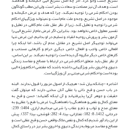
تشریع جست وجو کرد. اگر چه اصل تشریع الهی حکیمانه و هدفمند
است، و هدف آن نیز مصلحت و سعادت بشر است، ولی این مطلب گوناگون
بودن احکام شرعی را توجیه نمی‏کند، چرا که هدف و غرض حکیمانه و
موجود در اصل تشریع، وجه و علت عام است، و نمی‎تواند ویژگی‎های احکام
شرعی را توجیه و تعلیل کند، زیرا از نظر عقل علت عام کافی در تعلیل و
تفسیر معلول خاص نخواهد بود. بنابراین، اگر غرض عام از تشریع الهی را
آزمون بشر و پرورش روحیه انقیاد و تسلیم در او بدانیم، این غرض تنها
می‌تواند توجیه‎گر اصل تشریع در مقابل عدم آن باشد، اما این‎که چرا
افعالی خاص واجب و افعال خاص دیگری حرام و کارهایی مستحب و
کارهای خاص دیگر مکروه گردیده است را توجیه نمی‏کند. بر این اساس،
از نظر عقل باید متعلق احکام شرعی در ارتباط با مصالح و مفاسد زندگی
دنیوی و اخروی بشر ویژگی‎هایی داشته باشند که مقتضی احکام ویژه الهی
بوده است و احکام شرعی مبتنی بر آن ویژگی‎هاست.
اشاعره -چنان‎که بیان شد- هیچ‎یک از اصول مزبور را قبول ندارند. البته
در باب حسن و قبح ذاتی یا عقلی آنان سخنی دارند که می‎توان گفت
حقیقت و جوهر آن‌را پذیرفته‎اند و آن این‎که گفته‎اند: حسن و قبح به
معنای کمال و نقص و هماهنگی یا ناهماهنگی با غرض یا طبع را عقلی و به
معنای مدح و ثواب و ذم و عقاب را شرعی می‎دانیم (رازی، 1404: 239؛
جرجانی، 1412، 8: 182؛ تفتازانی، بی‏تا، 4: 282؛ قوشجی، بی‏تا: 337). پیش
از این یادآور شدیم که کمال و نقص ملاک واقعی حسن و قبح عقلی است و
مصالح و مفاسد مربوط به زندگی دنیوی و اخروی بشر نیز در راستای کمال