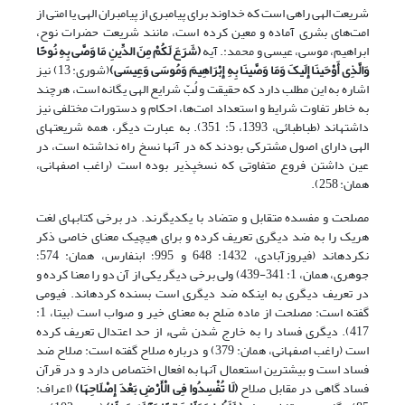
شریعت الهی راهی است که خداوند برای پیامبری از پیامبران الهی یا امتی از
امت‌های بشری آماده و معین کرده است، مانند شریعت حضرات نوح،
ابراهیم، موسی، عیسی و محمد:. آیه
(
شَرَعَ لَکُمْ مِنَ الدِّینِ مَا وَصَّى بِهِ نُوحًا
وَالَّذِی أَوْحَینَا إِلَیکَ وَمَا وَصَّینَا بِهِ إِبْرَاهِیمَ وَمُوسَى وَعِیسَى
)
(شوری: 13) نیز
اشاره به این مطلب دارد که حقیقت و لُبّ شرایع الهی یگانه است، هرچند
به خاطر تفاوت شرایط و استعداد امت‌ها، احکام و دستورات مختلفی نیز
داشته‎اند (طباطبائی، 1393، 5: 351). به عبارت دیگر، همه شریعت‎های
الهی دارای اصول مشترکی بودند که در آنها نسخ راه نداشته است، در
عین داشتن فروع متفاوتی که نسخ‏پذیر بوده است (راغب اصفهانی،
همان: 258).
مصلحت و مفسده متقابل و متضاد با یکدیگرند. در برخی کتاب‎های لغت
هریک را به ضد دیگری تعریف کرده و برای هیچ‎یک معنای خاصی ذکر
نکرده‎اند (فیروزآبادی، 1432: 648 و 995؛ ابن‏فارس، همان: 574؛
جوهری، همان، 1: 341-439) ولی برخی دیگر یکی از آن دو را معنا کرده و
در تعریف دیگری به این‎که ضد دیگری است بسنده کرده‎اند. فیومی
گفته است: مصلحت از ماده صَلح به معنای خیر و صواب است (بی‏تا، 1:
417). دیگری فساد را به خارج شدن شیء از حد اعتدال تعریف کرده
است (راغب اصفهانی، همان: 379) و درباره صلاح گفته است: صلاح ضد
فساد است و بیش‎ترین استعمال آن‎ها به افعال اختصاص دارد و در قرآن
فساد گاهی در مقابل صلاح
(
لَا تُفْسِدُوا فِی الْأَرْضِ بَعْدَ إِصْلَاحِهَا
)
(اعراف: