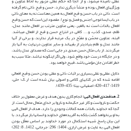
عقلی نامیده می‎شود، و از آنجا که حکم عقلی مزبور به لحاظ عناوین و
ویژگی‎های افعال بوده و منشأ دیگری ندارد، حسن و قبح ذاتی نام گرفته
است. ذاتی در باب حسن و قبح افعال به همین معناست نه به معنای ذاتی
در باب ایساغوجی (جنس و فصل و نوع). مقصود این است که حسن و قبح
افعال بالذات است نه بالغیر، یعنی عناوین مترتب بر افعال مانند عدل،
ظلم، صدق، کذب، و.... کافی در انتزاع حسن و قبح از افعال می‎باشد.
البته، عناوین محسِّن و مقبِّح در یک مرتبه قرار ندارند، و برخی از آن‎ها
مانند عدل و ظلم بنیادی‎تر از بقیه‎اند و سایر عناوین درنهایت به آن‎ها باز
می‎گردند. از باب مثال حسن صدق در جایی است که مصداق عدل باشد،
و در جایگاه درست خود واقع شود، ولی اگر این‎گونه نباشد، مثلا سبب به
خطر افتادن جان مؤمنی باشد، قبیح خواهد بود.
دلایل عقلی و نقلی بسیاری بر اثبات ذاتی و عقلی بودن حسن و قبح افعالی
اقامه شده که در کتاب‎های کلامی و اصولی بیان شده است (ر.ک: حلی،
1419: 417-420؛ اصفهانی، بی‏تا: 435-439).
2. هدفمندی افعال الهی:
انجام کاری بدون هدف و غرض معقول بر خلاف
حکمت و نارواست و کار غیر حکیمانه و ناروا بر خدای متعال محال است. از
آن‎جا که خداوند بالذات همه کمالات وجودی را دارد، هدف از افعال الهی
به او برنخواهد گشت بلکه به آفریده‌های خداوند و انسان‎ها باز می‎گردد. با
این بیان پاسخ شبهه استکمال در مورد خداوند بر اساس معلّل بودن
افعال الهی به غایت و غرض (رازی، 1404: 296؛ جرجانی، 1412، 8: 202)