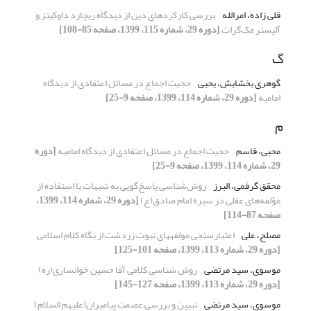
قلی زاده، امرالله
بررسی کارکردهای دین از دیدگاه ریچارد داوکینز و
آلیستر مک‌گراث
[دوره 29، شماره 115، 1399، صفحه 85-108]
گ
گوهری بخشایش، یحیی
حجیت اجماع در مسائل اعتقادی از دیدگاه
امامیه
[دوره 29، شماره 114، 1399، صفحه 9-25]
م
محبی، قاسم
حجیت اجماع در مسائل اعتقادی از دیدگاه امامیه
[دوره
29، شماره 114، 1399، صفحه 9-25]
محقق گرفمی، البرز
روش‌شناسی پاسخ‌گویی به شبهات با استفاده از
مؤلفه‌های عقلی در سیره امام صادق(ع)
[دوره 29، شماره 114، 1399،
صفحه 87-114]
مصلح، علی
اعتبارسنجی مولفه‏های نبوت زردشت از نگاه کلام اسلامی
[دوره 29، شماره 113، 1399، صفحه 101-125]
موسوی، سید مرتضی
روش شناسی کلامی آقا حسین خوانساری(ره)
[دوره 29، شماره 113، 1399، صفحه 127-145]
موسوی، سید مرتضی
تبیین و بررسی عصمت پیامبران(علیهم السلام)