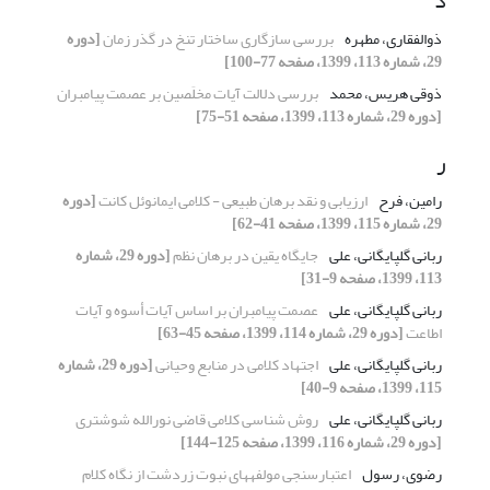
ذ
ذوالفقاری، مطهره
بررسی سازگاری ساختار تنخ در گذر زمان
[دوره
29، شماره 113، 1399، صفحه 77-100]
ذوقی هریس، محمد
بررسی دلالت آیات مخلَصین بر عصمت پیامبران
[دوره 29، شماره 113، 1399، صفحه 51-75]
ر
رامین، فرح
ارزیابی و نقد برهان طبیعی - کلامی ایمانوئل کانت
[دوره
29، شماره 115، 1399، صفحه 41-62]
ربانی گلپایگانی، علی
جایگاه یقین در برهان نظم
[دوره 29، شماره
113، 1399، صفحه 9-31]
ربانی گلپایگانی، علی
عصمت پیامبران بر اساس آیات أسوه و آیات
اطاعت
[دوره 29، شماره 114، 1399، صفحه 45-63]
ربانی گلپایگانی، علی
اجتهاد کلامی در منابع وحیانی
[دوره 29، شماره
115، 1399، صفحه 9-40]
ربانی گلپایگانی، علی
روش شناسی کلامی قاضی نورالله شوشتری
[دوره 29، شماره 116، 1399، صفحه 125-144]
رضوی، رسول
اعتبارسنجی مولفه‏های نبوت زردشت از نگاه کلام