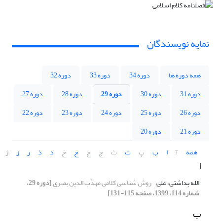
نمایه نویسندگان
همه دوره ها
دوره 34
دوره 33
دوره 32
دوره 31
دوره 30
دوره 29
دوره 28
دوره 27
دوره 26
دوره 25
دوره 24
دوره 23
دوره 22
دوره 21
دوره 20
همه
آ
ا
ب
پ
ت
ث
ج
چ
ح
خ
د
ذ
ر
ز
ژ
ا
الله بداشتی، علی
روش شناسی کلامی مهذّب الدین بصری
[دوره 29،
شماره 114، 1399، صفحه 115-131]
ب