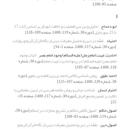
صفحه 85-108]
ا
ابو دحداح
تحلیل و بررسی افضلیت و خلافت ابوبکر بر اساس آیات 17
تا 21 سوره لیل
[دوره 30، شماره 119، 1400، صفحه 109-128]
اجتهاد
تفقّه در دین و تحصیل معرفت دینی از نگاه قرآن کریم و روایات
[دوره 30، شماره 117، 1400، صفحه 1-34]
احادیث غیبت امام زمان(علیه السلام) وجود امام عصر
اثبات وجود
امام عصر(علیه السلام) در پرتو احادیث غیبت امام
[دوره 30، شماره
118، 1400، صفحه 87-105]
احمد علوی
روش شناسی کلامی احمد بن زین العابدین علوی
[دوره
30، شماره 120، 1400، صفحه 107-125]
اختیار انسان
شناخت مبانی و روش علامه طبرسی در تبیین علم الهی با
تاکید بر تفسیرمجمع البیان
[دوره 30، شماره 117، 1400، صفحه 35-
55]
اصول حاکم
اصول کلامی حاکم بر تشریع مجازات‌ در اسلام
[دوره 30،
شماره 119، 1400، صفحه 81-108]
اصول دین
تفقّه در دین و تحصیل معرفت دینی از نگاه قرآن کریم و