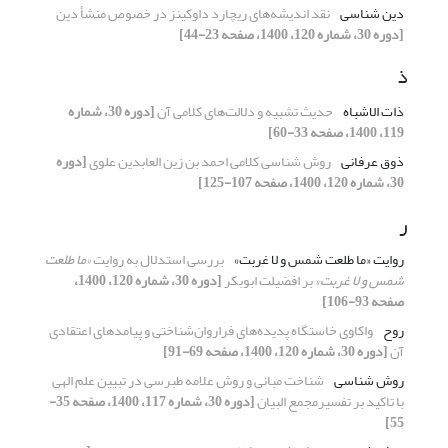
دین شناسی
نقد اندیشه‌های ریچارد داوکینز در خصوص منشأ دین
[دوره 30، شماره 120، 1400، صفحه 23-44]
ذ
ذات الاشباه
حدیث تشبیه و دلالت‌های کلامی آن
[دوره 30، شماره
119، 1400، صفحه 33-60]
ذوق عرفانی
روش شناسی کلامی احمد بن زین العابدین علوی
[دوره
30، شماره 120، 1400، صفحه 107-125]
ر
روایت «ما طلعت شمس و لا غربت»
بررسی استدلال به روایت
«ما طلعت
شمس و لا غربت»
بر افضیلت ابوبکر
[دوره 30، شماره 120، 1400،
صفحه 93-106]
روح
واکاوی خاستگاه پدیده‌های فراروان‌شناختی و پیامدهای اعتقادی
آن
[دوره 30، شماره 120، 1400، صفحه 69-91]
روش شناسی
شناخت مبانی و روش علامه طبرسی در تبیین علم الهی
با تاکید بر تفسیرمجمع البیان
[دوره 30، شماره 117، 1400، صفحه 35-
55]