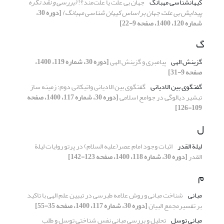
کیهان‏شناسی مه‎بانگ
جهان بی علت یا علت‌مند؟!
(بررسی و نقد نگره
پیدایش بی ‎علت جهان بر اساس کیهان‎ شناسی مه‎بانگ)
[دوره 30،
شماره 120، 1400، صفحه 9-22]
گ
گزینش الهی
پیامبری و گزینش الهی
[دوره 30، شماره 119، 1400،
صفحه 9-31]
گفتگوی بین الادیانی
گفتگوی بین الادیانی واتیکانی دوم؛ زمینه ساز
تبشیر دیالوگی در جوامع اسلامی
[دوره 30، شماره 117، 1400، صفحه
109-126]
ل
لیلة القدر
اثبات وجود امام عصر(علیه السلام) در پرتو روایات لیلة
القدر
[دوره 30، شماره 118، 1400، صفحه 123-142]
م
مبانی
شناخت مبانی و روش علامه طبرسی در تبیین علم الهی با تاکید
بر تفسیرمجمع البیان
[دوره 30، شماره 117، 1400، صفحه 35-55]
مبانی توسل
تحلیل و بررسی مبانی نفس شناختی توسل و طلب