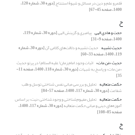
قلمرو علم و دین در مسائل و شیوۀ استنتاج
[دوره 30، شماره 120،
1400، صفحه 45-67]
ح
حجت و هادی الهی
پیامبری و گزینش الهی
[دوره 30، شماره 119،
1400، صفحه 9-31]
حدیث تشبیه
حدیث تشبیه و دلالت‌های کلامی آن
[دوره 30، شماره
119، 1400، صفحه 33-60]
حدیث «مَن مات»
اثبات وجود امام زمان( علیه السلام) در پرتو حدیث
«من مات» و پاسخ به شبهات
[دوره 30، شماره 118، 1400، صفحه 11-
35]
حکمت متعالیه
تحلیل و بررسی مبانی نفس شناختی توسل و طلب
شفاعت
[دوره 30، شماره 117، 1400، صفحه 57-84]
حکمت متعالیه
تحلیل مفهوم‌شناختی و وجودشناختی «نیت» بر اساس
آموزه‌های دینی و مبانی حکمت متعالیه
[دوره 30، شماره 117، 1400،
صفحه 85-108]
خ