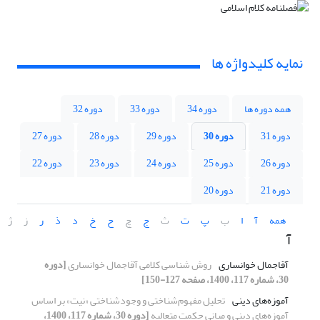
نمایه کلیدواژه ها
همه دوره ها
دوره 34
دوره 33
دوره 32
دوره 31
دوره 30
دوره 29
دوره 28
دوره 27
دوره 26
دوره 25
دوره 24
دوره 23
دوره 22
دوره 21
دوره 20
همه
آ
ا
ب
پ
ت
ث
ج
چ
ح
خ
د
ذ
ر
ز
ژ
آ
آقاجمال خوانساری
روش شناسی کلامی آقاجمال خوانساری
[دوره
30، شماره 117، 1400، صفحه 127-150]
آموزه‌های دینی
تحلیل مفهوم‌شناختی و وجودشناختی «نیت» بر اساس
آموزه‌های دینی و مبانی حکمت متعالیه
[دوره 30، شماره 117، 1400،