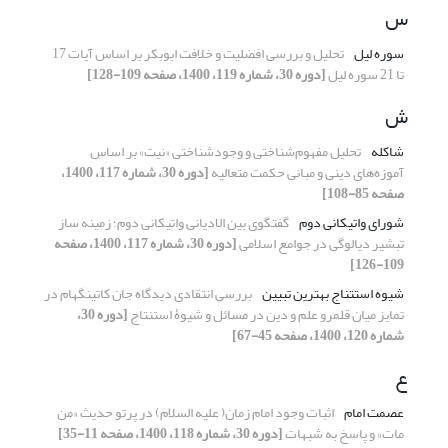
س
سوره لیل
تحلیل و بررسی افضلیت و خلافت ابوبکر بر اساس آیات 17
تا 21 سوره لیل
[دوره 30، شماره 119، 1400، صفحه 109-128]
ش
شاکله
تحلیل مفهوم‌شناختی و وجودشناختی «نیت» بر اساس
آموزه‌های دینی و مبانی حکمت متعالیه
[دوره 30، شماره 117، 1400،
صفحه 85-108]
شورای واتیکانی دوم
گفتگوی بین الادیانی واتیکانی دوم؛ زمینه ساز
تبشیر دیالوگی در جوامع اسلامی
[دوره 30، شماره 117، 1400، صفحه
109-126]
شیوه استتناج بهترین تبیین
بررسی انتقادی دیدگاه جان کاتینگهام در
تمایز میان قلمرو علم و دین در مسائل و شیوۀ استنتاج
[دوره 30،
شماره 120، 1400، صفحه 45-67]
ع
عصمت امام
اثبات وجود امام زمان( علیه السلام) در پرتو حدیث «من
مات» و پاسخ به شبهات
[دوره 30، شماره 118، 1400، صفحه 11-35]