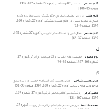
کلام سیاسی
چیستی کلام سیاسی
[دوره 27، شماره 107، 1397،
صفحه 85-106]
کلام عقلی
بررسی تطبیقی انتقادی چگونگی کاربست عقل به مثابه
منبع در عقاید دینی، در کلام عقلی و تفکیکی
[دوره 27، شماره 106،
1397، صفحه 9-25]
کلام معاصر
عدل الهی و اختلافات در آفرینش
[دوره 27، شماره 105،
1397، صفحه 37-63]
ل
لوح محفوظ
حقیقت «علم الکتاب» و آگاهی ائمه(ع) از آن
[دوره 27،
شماره 106، 1397، صفحه 69-86]
م
مبانی هستی‌شناختی
مبانی هستی شناختی امام خمینی در رتبه بندی
موجودات عالم ناسوت
[دوره 27، شماره 108، 1397، صفحه 33-51]
محقق کرکی
روش‎شناسی کلامی محقق کرکی
[دوره 27، شماره 107،
1397، صفحه 107-121]
مصحف فاطمه
بررسی منابع علم امام(ع) از منظر روایات
[دوره 27،