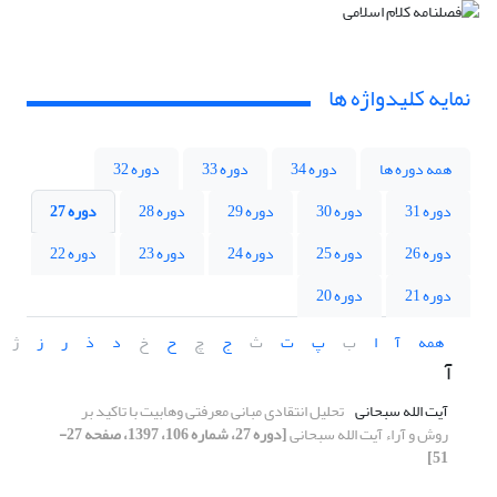
نمایه کلیدواژه ها
همه دوره ها
دوره 34
دوره 33
دوره 32
دوره 31
دوره 30
دوره 29
دوره 28
دوره 27
دوره 26
دوره 25
دوره 24
دوره 23
دوره 22
دوره 21
دوره 20
همه
آ
ا
ب
پ
ت
ث
ج
چ
ح
خ
د
ذ
ر
ز
ژ
آ
آیت الله سبحانی
تحلیل انتقادی مبانی معرفتی وهابیت با تاکید بر
روش و آراء آیت الله سبحانی
[دوره 27، شماره 106، 1397، صفحه 27-
51]