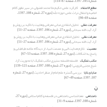
شماره 105، 1397، صفحه 87-114]
مطلع الاعتقاد
کارکرد علمی حکیم ملا محمد فضولی در سیر تطور کلام
امامیه و انتقال تراث علمی حوزه حلّه
[دوره 27، شماره 108، 1397،
صفحه 69-90]
معرفت عقلی
تحلیل انتقادی مبانی معرفتی وهابیت با تاکید بر روش و
آراء آیت الله سبحانی
[دوره 27، شماره 106، 1397، صفحه 27-51]
معرفت نقلی
تحلیل انتقادی مبانی معرفتی وهابیت با تاکید بر روش و
آراء آیت الله سبحانی
[دوره 27، شماره 106، 1397، صفحه 27-51]
معصیت
تلازم هدایت الهی و عصمت انبیاء از دیدگاه علامه طباطبایی و
پاسخ به اشکالات
[دوره 27، شماره 106، 1397، صفحه 53-67]
مکتب تفکیک
فلسفه‌ فلسفه ستیزی مکتب تفکیک (با محوریت آراء
شیخ مجتبی قزوینی)
[دوره 27، شماره 108، 1397، صفحه 121-139]
منایا و بلایا
بررسی گستره علم امام از منظر احادیث
[دوره 27، شماره
107، 1397، صفحه 49-67]
ن
نامتناهی
معناشناسی نامتناهی در فلسفه و کلام اسلامی
[دوره 27،
شماره 108، 1397، صفحه 9-31]