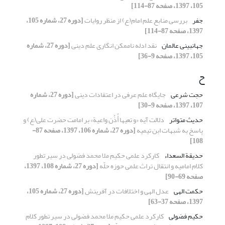
105، 1397، صفحه 87-114]
جفر
بررسی منابع علم امام(ع) از منظر روایات
[دوره 27، شماره 105،
1397، صفحه 87-114]
جهان‏بینی عالمان
نقد ادله ناممکن انگاری علم دینی
[دوره 27، شماره
105، 1397، صفحه 9-36]
ح
حجت شرعی
جایگاه علم عرفی در اعتقادات دینی
[دوره 27، شماره
107، 1397، صفحه 9-30]
حدیث متواتر
دلالت آیه «و تعیها أُذُن واعیة» بر امامت حضرت علی(ع) و
پاسخ به شبهات ابن تیمیه
[دوره 27، شماره 106، 1397، صفحه 87-
108]
حدیقة السعداء
کارکرد علمی حکیم ملا محمد فضولی در سیر تطور
کلام امامیه و انتقال تراث علمی حوزه حلّه
[دوره 27، شماره 108، 1397،
صفحه 69-90]
حکمت الهی
عدل الهی و اختلافات در آفرینش
[دوره 27، شماره 105،
1397، صفحه 37-63]
حکیم فضولی
کارکرد علمی حکیم ملا محمد فضولی در سیر تطور کلام