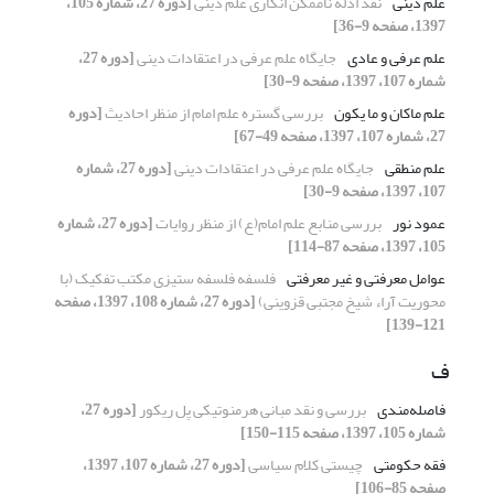
علم دینی
نقد ادله ناممکن انگاری علم دینی
[دوره 27، شماره 105،
1397، صفحه 9-36]
علم عرفی و عادی
جایگاه علم عرفی در اعتقادات دینی
[دوره 27،
شماره 107، 1397، صفحه 9-30]
علم ماکان و ما یکون
بررسی گستره علم امام از منظر احادیث
[دوره
27، شماره 107، 1397، صفحه 49-67]
علم منطقی
جایگاه علم عرفی در اعتقادات دینی
[دوره 27، شماره
107، 1397، صفحه 9-30]
عمود نور
بررسی منابع علم امام(ع) از منظر روایات
[دوره 27، شماره
105، 1397، صفحه 87-114]
عوامل معرفتی و غیر معرفتی
فلسفه‌ فلسفه ستیزی مکتب تفکیک (با
محوریت آراء شیخ مجتبی قزوینی)
[دوره 27، شماره 108، 1397، صفحه
121-139]
ف
فاصله‌مندی
بررسی و نقد مبانی هرمنوتیکی پل ریکور
[دوره 27،
شماره 105، 1397، صفحه 115-150]
فقه حکومتی
چیستی کلام سیاسی
[دوره 27، شماره 107، 1397،
صفحه 85-106]