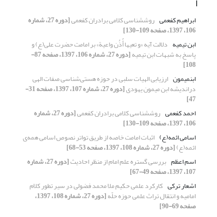
ا
ابراهیم کفعمی
روش‎شناسی کلامی برادران کفعمی
[دوره 27، شماره
106، 1397، صفحه 109-130]
ابن تیمیه
دلالت آیه «و تعیها أُذُن واعیة» بر امامت حضرت علی(ع) و
پاسخ به شبهات ابن تیمیه
[دوره 27، شماره 106، 1397، صفحه 87-
108]
ابن‎میمون
ارزیابی الهیات سلبی در حوزه هستی‌شناسی صفات الهی
دراندیشه‌ ابن میمون یهودی
[دوره 27، شماره 107، 1397، صفحه 31-
47]
احمد کفعمی
روش‎شناسی کلامی برادران کفعمی
[دوره 27، شماره
106، 1397، صفحه 109-130]
اسامی ائمه(ع)
اثبات امامت خاصه از طریق تواتر نصوص اسامی همه‌ی
ائمه(ع)
[دوره 27، شماره 108، 1397، صفحه 53-68]
اسم اعظم
بررسی گستره علم امام از منظر احادیث
[دوره 27، شماره
107، 1397، صفحه 49-67]
اشعار ترکی
کارکرد علمی حکیم ملا محمد فضولی در سیر تطور کلام
امامیه و انتقال تراث علمی حوزه حلّه
[دوره 27، شماره 108، 1397،
صفحه 69-90]