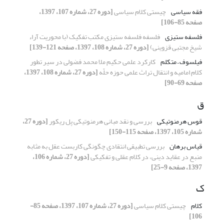
فقه سیاسی
چیستی کلام سیاسی
[دوره 27، شماره 107، 1397،
صفحه 85-106]
فلسفه ستیزی
فلسفه‌ فلسفه ستیزی مکتب تفکیک (با محوریت آراء
شیخ مجتبی قزوینی)
[دوره 27، شماره 108، 1397، صفحه 121-139]
فیلسوف – متکلم
کارکرد علمی حکیم ملا محمد فضولی در سیر تطور
کلام امامیه و انتقال تراث علمی حوزه حلّه
[دوره 27، شماره 108، 1397،
صفحه 69-90]
ق
قوس هرمنوتیکی
بررسی و نقد مبانی هرمنوتیکی پل ریکور
[دوره 27،
شماره 105، 1397، صفحه 115-150]
قیاس برهان
بررسی تطبیقی انتقادی چگونگی کاربست عقل به مثابه
منبع در عقاید دینی، در کلام عقلی و تفکیکی
[دوره 27، شماره 106،
1397، صفحه 9-25]
ک
کلام
چیستی کلام سیاسی
[دوره 27، شماره 107، 1397، صفحه 85-
106]