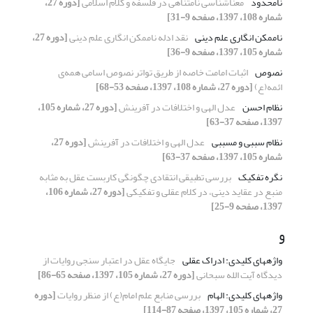
نامحدود
معناشناسی نامتناهی در فلسفه و کلام اسلامی
[دوره 27،
شماره 108، 1397، صفحه 9-31]
ناممکن انگاری علم دینی
نقد ادله ناممکن انگاری علم دینی
[دوره 27،
شماره 105، 1397، صفحه 9-36]
نصوص
اثبات امامت خاصه از طریق تواتر نصوص اسامی همه‌ی
ائمه(ع)
[دوره 27، شماره 108، 1397، صفحه 53-68]
نظام احسن
عدل الهی و اختلافات در آفرینش
[دوره 27، شماره 105،
1397، صفحه 37-63]
نظام سببی و مسببی
عدل الهی و اختلافات در آفرینش
[دوره 27،
شماره 105، 1397، صفحه 37-63]
نگره تفکیک
بررسی تطبیقی انتقادی چگونگی کاربست عقل به مثابه
منبع در عقاید دینی، در کلام عقلی و تفکیکی
[دوره 27، شماره 106،
1397، صفحه 9-25]
و
واژه‎های کلیدی: ادراک عقلی
جایگاه عقل در اعتبار سنجی روایات از
دیدگاه آیت الله سبحانی
[دوره 27، شماره 105، 1397، صفحه 65-86]
واژه‏های کلیدی: الهام
بررسی منابع علم امام(ع) از منظر روایات
[دوره
27، شماره 105، 1397، صفحه 87-114]