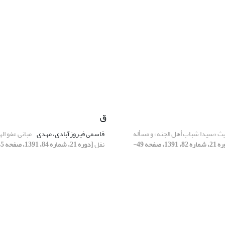
ق
 «سیدا شباب أهل الجنه» و مسأله
قاسمی فیروزآبادی، مهدی
مبانی عفو اله
[دوره 21، شماره 82، 1391، صفحه 49-
نقل
[دوره 21، شماره 84، 1391، صفحه 45-68]