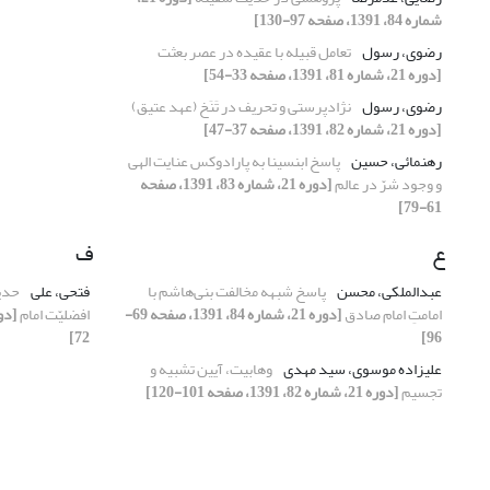
شماره 84، 1391، صفحه 97-130]
رضوی، رسول
تعامل قبیله با عقیده در عصر بعثت
[دوره 21، شماره 81، 1391، صفحه 33-54]
رضوی، رسول
نژادپرستی و تحریف در تَنَخ (عهد عتیق)
[دوره 21، شماره 82، 1391، صفحه 37-47]
رهنمائی، حسین
پاسخ ابن‏‏سینا به پارادوکس عنایت الهی
و وجود شرّ در عالم
[دوره 21، شماره 83، 1391، صفحه
61-79]
ع
ف
عبدالملکی، محسن
پاسخ شبهه مخالفت بنی‌هاشم با
فتحی، علی
حدیث
امامتِ امام صادق
[دوره 21، شماره 84، 1391، صفحه 69-
افضلیّت امام
72]
96]
علیزاده موسوی، سید مهدی
وهابیت، آیین تشبیه و
تجسیم
[دوره 21، شماره 82، 1391، صفحه 101-120]