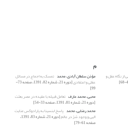
م
ی از نگاه عقل و
مؤذن سلطان آبادی، محمد
تمسک به اجماع در مسائل
عقلی و اعتقادی
[دوره 21، شماره 82، 1391، صفحه 73-
99]
محبی، محمد عارف
تعامل قبیله با عقیده در عصر بعثت
[دوره 21، شماره 81، 1391، صفحه 33-54]
محمد رضایی، محمد
پاسخ ابن‏‏سینا به پارادوکس عنایت
الهی و وجود شرّ در عالم
[دوره 21، شماره 83، 1391،
صفحه 61-79]