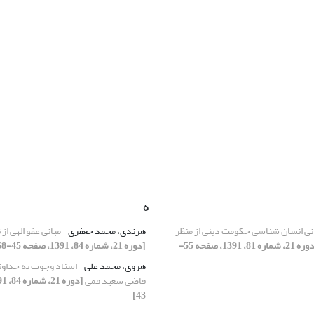
ه
نی انسان شناسی حکومت دینی از منظر
هرندی، محمد جعفری
مبانی عفو الهی از 
[دوره 21، شماره 81، 1391، صفحه 55-
[دوره 21، شماره 84، 1391، صفحه 45-68]
هروی، محمد علی
اسناد وجوب به خداون
قاضی سعید قمی
43]