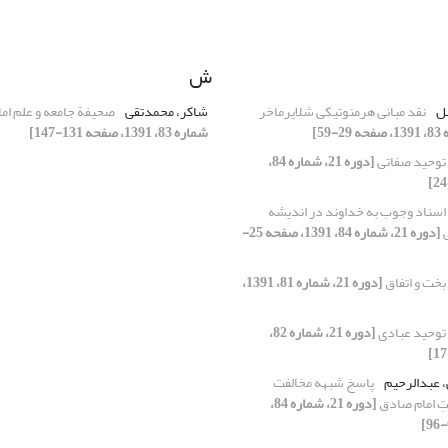
ش
ضل
نقد مبانی هرمنوتیکی شلایرماخر
شاکر، محمدتقی
صحیفة جامعه و علم ام
شماره 83، 1391، صفحه 131-147]
توحید صفاتی
[دوره 21، شماره 84،
اسناد وجوب به خداوند در اندیشه
ی
[دوره 21، شماره 84، 1391، صفحه 25-
بخت و اتفاق
[دوره 21، شماره 81، 1391،
توحید عبادی
[دوره 21، شماره 82،
، عبدالرحیم
پاسخ شبهه مخالفت
تِ امام صادق
[دوره 21، شماره 84،