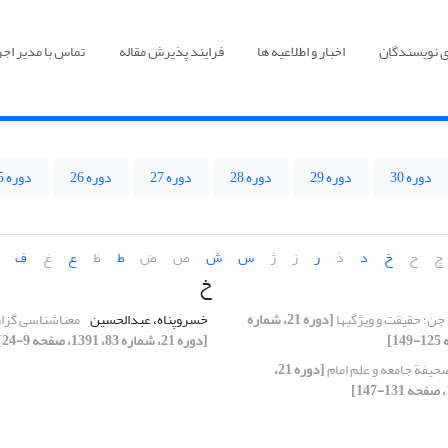
ی نویسندگان
اخبار و اطلاعیه ها
فرایند پذیرش مقاله
تماس با مدیر اجر
دوره 30
دوره 29
دوره 28
دوره 27
دوره 26
دوره 25
چ
ح
خ
د
ذ
ر
ز
ژ
س
ش
ص
ض
ط
ظ
ع
غ
ف
خ
جن؛ حقیقت و ویژگی‏ها
[دوره 21، شماره
خسروپناه، عبدالحسین
معناشناسی گزار
[دوره 21، شماره 83، 1391، صفحه 9-24]
حیفة جامعه و علم امام
[دوره 21،