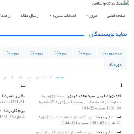
صفحه اصلی
مرور
اطلاعات نشریه
ارسال مقاله
راهنما
نمایه نویسندگان
همه دوره ها
دوره 34
دوره 33
دوره 32
دوره 31
دوره 20
همه
آ
ا
ب
پ
ت
ث
ج
ا
ب
احمدی اصفهانی، سید محمد مهدی
اسناد وجوب به
باقی زاده، رضا
خداوند در اندیشه قاضی سعید قمی
[دوره 21، شماره
81، 1391، صفحه 125-149]
84، 1391، صفحه 25-43]
برنجکار، رضا
ص
اسماعیلی، محمد علی
آیا خداوند ماهیت دارد؟
[دوره
شماره 83، 1391، صفحه 131-147]
21، شماره 82، 1391، صفحه 121-144]
اسماعیلی، محمد علی
تسلسل اراده‏ها در افعال ارادی و