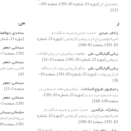
راه‏حل‏های آن
[دوره 21، شماره 81، 1391، صفحه 101-
123]
ر
س
رادفر، مهدی
حدیث غدیر و شبهه شکایت از
ساجدی، ابوالف
امیرالمؤمنین(ع)نزد پیامبر اکرم(ص)
[دوره 21، شماره
[دوره 21، شماره 83، 1391، صفحه 29-59]
83، 1391، صفحه 81-100]
سبحانی، جعفر
ربانی گلپایگانی، علی
مقاومت پیامبران در برابر القائات
1391، صفحه 7-24]
شیطانی
[دوره 21، شماره 81، 1391، صفحه 15-31]
سبحانی، جعفر
ربانی گلپایگانی، علی
چگونگی وحی نبوت از دیدگاه
قاضی سعید قم
قرآن و روایات
[دوره 21، شماره 82، 1391، صفحه 19-
43]
36]
سبحانی، جعفر
رحیم‏ پور، فروغ ‏السادات
نشانه‏های معاد جسمانی در
صفحه 5-13]
عهد قدیم و عهد جدید
[دوره 21، شماره 83، 1391،
سبحانی، جعفر
صفحه 149-168]
1391، صفحه 5-17]
رضانژاد، عزّالدین
حدیث غدیر و شبهه شکایت از
سلیمانی بهبهانی
امیرالمؤمنین(ع)نزد پیامبر اکرم(ص)
[دوره 21، شماره
بنی‌هاشم با امام
83، 1391، صفحه 81-100]
1391، صفحه 69-96]
رضایی، غلامرضا
پژوهشی در حدیث سفینه
[دوره 21،