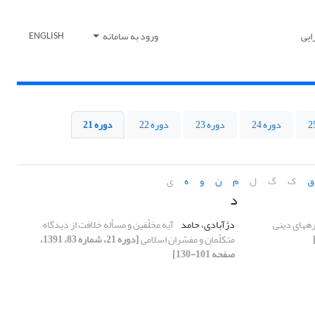
ایی
ورود به سامانه
ENGLISH
دوره 24
دوره 23
دوره 22
دوره 21
ق
ک
گ
ل
م
ن
و
ه
ی
د
ه‏های دینی
دژآبادی، حامد
آیه مخلّفین و مسأله خلافت از دیدگاه
متکلّمان و مفسّران اسلامی
[دوره 21، شماره 83، 1391،
صفحه 101-130]