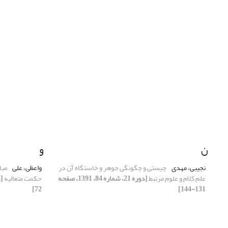
ن
و
نجیبی، مهدی
چیستی و چگونگی جوهر و خاستگاه آن در
واعظی، علی
مبا
علم کلام و علوم مرتبط
[دوره 21، شماره 84، 1391، صفحه
حکمت متعالیه
72]
131-144]