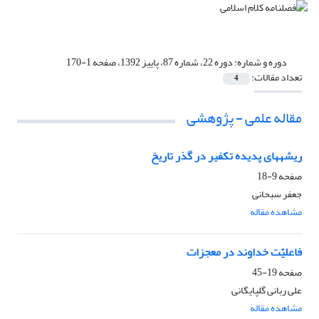
دوره و شماره:
دوره 22، شماره 87، پاییز 1392، صفحه 1-170
تعداد مقالات:
4
مقاله علمی - پژوهشی
ریشه‏های پدیده تکفیر در گذر تاریخ
صفحه
9-18
جعفر سبحانی
مشاهده مقاله
فاعلیّت خداوند در معجزات
صفحه
19-45
علی ربانی گلپایگانی
مشاهده مقاله