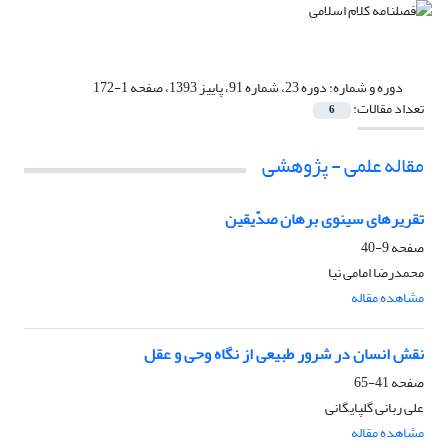
دوره و شماره:
دوره 23، شماره 91، پاییز 1393، صفحه 1-172
تعداد مقالات:
6
مقاله علمی - پژوهشی
تقریرهای سینوی برهان صدّیقین
صفحه
9-40
محمدرضا امامی نیا
مشاهده مقاله
نقش انسان در شرور طبیعی از نگاه وحی و عقل
صفحه
41-65
علی ربانی گلپایگانی
مشاهده مقاله