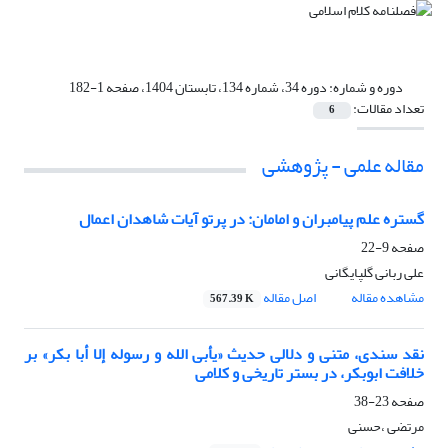
دوره و شماره:
دوره 34، شماره 134، تابستان 1404، صفحه 1-182
تعداد مقالات:
6
مقاله علمی - پژوهشی
گستره علم پیامبران و امامان: در پرتو آیات شاهدان اعمال
صفحه
9-22
علی ربانی گلپایگانی
مشاهده مقاله
اصل مقاله
567.39 K
نقد سندی، متنی و دلالی حدیث «یأبی الله و رسوله إلا أبا بکر» بر
خلافت ابوبکر، در بستر تاریخی و کلامی
صفحه
23-38
مرتضی ،حسنی