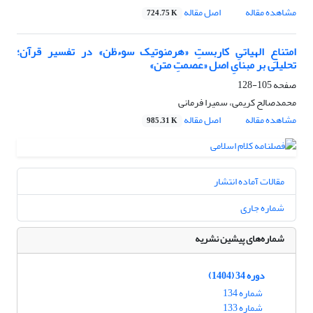
مشاهده مقاله
اصل مقاله
724.75 K
امتناعِ الهیاتیِ کاربستِ «هرمنوتیک سوءظن» در تفسیر قرآن؛
تحلیلی بر مبنایِ اصل «عصمتِ متن»
صفحه
105-128
محمدصالح کریمی، سمیرا فرمانی
مشاهده مقاله
اصل مقاله
985.31 K
مقالات آماده انتشار
شماره جاری
شماره‌های پیشین نشریه
دوره 34 (1404)
شماره 134
شماره 133