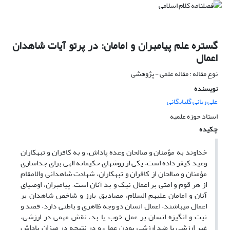
گستره علم پیامبران و امامان: در پرتو آیات شاهدان
اعمال
نوع مقاله : مقاله علمی - پژوهشی
نویسنده
علی ربانی گلپایگانی
استاد حوزه علمیه
چکیده
خداوند به مؤمنان و صالحان وعده پاداش، و به کافران و تبهکاران
وعید کیفر داده است. یکی از روش‏های حکیمانه الهی برای جداسازی
مؤمنان و صالحان از کافران و تبهکاران، شهادت شاهدانی والامقام
از هر قوم و امتی بر اعمال نیک و بد آنان است. پیامبران، اوصیای
آنان و امامان علیهم السلام، مصادیق بارز و شاخص شاهدان بر
اعمال می‏باشند. اعمال انسان دو وجه ظاهری و باطنی دارد. قصد و
نیت و انگیزه انسان بر عمل خوب یا بد، نقش مهمی در ارزشی،
غیر ارزشی یا ضد ارزشی بودن عمل، و در نتیجه در میزان پاداش