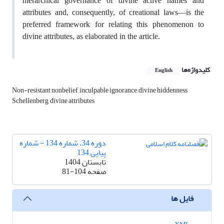
hierarchical governance of divine active names and
attributes and, consequently, of creational laws—is the
preferred framework for relating this phenomenon to
divine attributes, as elaborated in the article.
کلیدواژه‌ها
English
Non-resistant nonbelief, inculpable ignorance, divine hiddenness,
Schellenberg, divine attributes
دوره 34، شماره 134 - شماره
پیاپی 134
تابستان 1404
صفحه
81-104
فایل ها