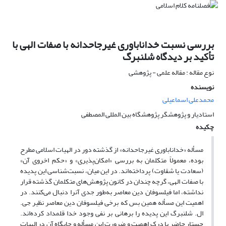
بررسی نسبت خداناباوری غیرجاحدانه با صفات الهی با
تأکید بر دیدگاه شلنبرگ
نوع مقاله : مقاله علمی - پژوهشی
نویسنده
محمدعلی اسماعیلی
استادیار و پژوهشگر پژوهشگاه بین المللی المصطفی
چکیده
مسأله «خداناباوری غیرجاحدانه» از گذشته دور در الهیات اسلامی مطرح
بوده، معمولاً متکلمان به بررسی «امکان‌پذیری» و «حکم اخروی آن»
(سعادت یا شقاوت) پرداخته‌اند. در این میان، نسبت‌شناسی این پدیده
با صفات الهی، گرچه چندان در کانون پژوهش‌های متکلمان گذشته قرار
نداشته، اما فیلسوفان دین معاصر به‌طور جدی آنرا دنبال می‌کنند. در
اهمیت این مسأله همین بس که برخی فیلسوفان دین معاصر نظیر جی.
ال. شلنبرگ این پدیده را برهانی بر نفی وجود خدا قلمداد کرده‌اند.
جستار حاضر با درک اهمیت و ضرورت این مسأله و جایگاه آن در الهیات