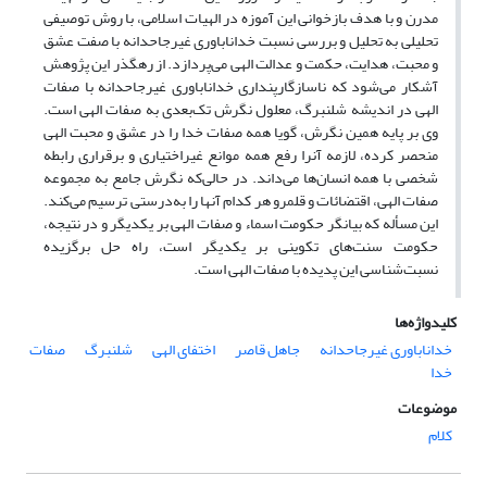
مدرن و با هدف بازخوانی این آموزه در الهیات اسلامی، با روش توصیفی
تحلیلی به تحلیل و بررسی نسبت خداناباوری غیرجاحدانه با صفت عشق
و محبت، هدایت، حکمت و عدالت الهی می‌پردازد. از رهگذر این پژوهش
آشکار می‌شود که ناسازگارپنداری خداناباوری غیرجاحدانه با صفات
الهی در اندیشه شلنبرگ، معلول نگرش تک‌بعدی به صفات الهی است.
وی بر پایه همین نگرش، گویا همه صفات خدا را در عشق و محبت الهی
منحصر کرده، لازمه آنرا رفع همه موانع غیراختیاری و برقراری رابطه
شخصی با همه انسان‌ها می‌داند. در حالی‌که نگرش جامع به مجموعه
صفات الهی، اقتضائات و قلمرو هر کدام آنها را به‌درستی ترسیم می‌کند.
این مسأله که بیانگر حکومت اسماء و صفات الهی بر یکدیگر و در نتیجه،
حکومت سنت‌های تکوینی بر یکدیگر است، راه حل برگزیده
نسبت‌شناسی این پدیده با صفات الهی است.
کلیدواژه‌ها
خداناباوری غیرجاحدانه
جاهل قاصر
اختفای الهی
شلنبرگ
صفات
خدا
موضوعات
کلام