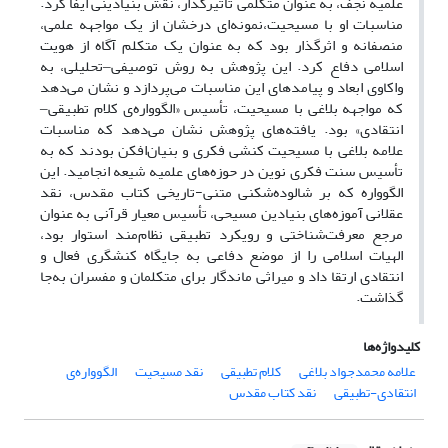
علمیه نجف، به عنوان متکلمی تأثیرگذار، نقش بنیادینی ایفا کرد.
مناسبات او با مسیحیت،نمونه‌ای درخشان از یک مواجهه علمی،
منصفانه و اثرگذار بود که به عنوان یک متکلم آگاه از هویت
اسلامی دفاع کرد. این پژوهش به روش توصیفی
تحلیلی، به
–
واکاوی ابعاد و پیامدهای این مناسبات می‌پردازد و نشان می‌دهد
که مواجهه بلاغی با مسیحیت، تأسیس «الگوواره‌ی کلام تطبیقی
–
انتقادی» بود. یافته‌های پژوهش نشان می‌دهد که مناسبات
علامه بلاغی با مسیحیت کنشی فکری و بنیان‌افکن بودند که به
تأسیس سنت فکری نوین در حوزه‌های علمیه شیعه انجامید. این
الگوواره که بر شالوده‌شکنی متنی-تاریخی کتاب مقدس، نقد
عقلانی آموزه‌های بنیادین مسیحی، تأسیس معیار قرآنی به عنوان
مرجع معرفت‌شناختی و رویکرد تطبیقی نظام‌مند استوار بود،
الهیات اسلامی را از موضع دفاعی به جایگاه کنشگری فعال و
انتقادی ارتقا داد و میراثی ماندگار برای متکلمان و مفسران به‌جا
گذاشت.
کلیدواژه‌ها
علامه محمدجواد بلاغی
کلام تطبیقی
نقد مسیحیت
الگوواره‌ی
انتقادی-تطبیقی
نقد کتاب مقدس