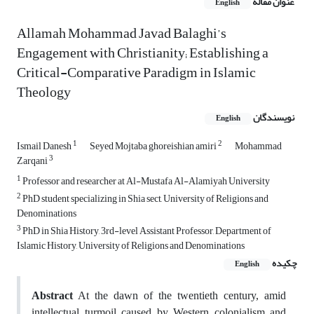
عنوان مقاله
English
Allamah Mohammad Javad Balaghi’s
Engagement with Christianity; Establishing a
Critical-Comparative Paradigm in Islamic
Theology
نویسندگان
English
1
2
Ismail Danesh
Seyed Mojtaba ghoreishian amiri
Mohammad
3
Zarqani
1
Professor and researcher at Al-Mustafa Al-Alamiyah University
2
PhD student specializing in Shia sect, University of Religions and
Denominations
3
PhD in Shia History, 3rd-level Assistant Professor, Department of
Islamic History, University of Religions and Denominations
چکیده
English
Abstract
At the dawn of the twentieth century, amid
intellectual turmoil caused by Western colonialism and