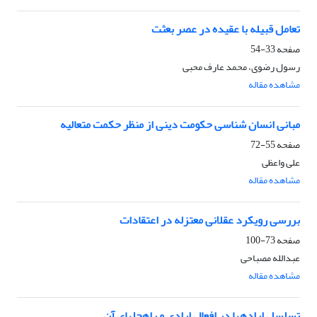
تعامل قبیله با عقیده در عصر بعثت
صفحه
33-54
رسول رضوی، محمد عارف محبی
مشاهده مقاله
مبانی انسان شناسی حکومت دینی از منظر حکمت متعالیه
صفحه
55-72
علی واعظی
مشاهده مقاله
بررسی رویکرد عقلانی معتزله در اعتقادات
صفحه
73-100
عبدالله مصباحی
مشاهده مقاله
تسلسل اراده‏ها در افعال ارادی و راه‏حل‏های آن