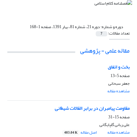
دوره و شماره:
دوره 21، شماره 81، بهار 1391، صفحه 1-168
تعداد مقالات:
7
مقاله علمی - پژوهشی
بخت و اتفاق
صفحه
5-13
جعفر سبحانی
مشاهده مقاله
مقاومت پیامبران در برابر القائات شیطانی
صفحه
15-31
علی ربانی گلپایگانی
مشاهده مقاله
اصل مقاله
403.04 K