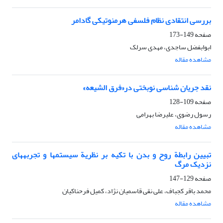
بررسی انتقادی نظام فلسفی هرمنوتیکی گادامر
صفحه
149-173
ابوابفضل ساجدی، مهدی سرلک
مشاهده مقاله
نقد جریان شناسی نوبختی در«فرق الشیعه»
صفحه
109-128
رسول رضوی، علیرضا بهرامی
مشاهده مقاله
تبیین رابطة روح و بدن با تکیه بر نظریة سیستم‏ها و تجربه‏های
نزدیک مرگ
صفحه
129-147
محمد باقر کجباف، علی نقی قاسمیان نژاد، کمیل فرحناکیان
مشاهده مقاله