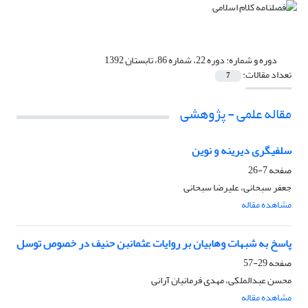
دوره و شماره:
دوره 22، شماره 86، تابستان 1392
تعداد مقالات:
7
مقاله علمی - پژوهشی
سلفى‏گرى دیرینه و نوین
صفحه
7-26
جعفر سبحانی، علیرضا سبحانی
مشاهده مقاله
پاسخ به شبهات وهابیان بر روایات عثمان‏بن حنیف در خصوص توسل
صفحه
29-57
محسن عبدالملکی، مهدی فرمانیان آرانی
مشاهده مقاله