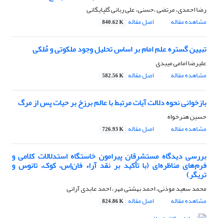
رضا احمدی، مرتضی ،حسنی، علی ربانی گلپایگانی
مشاهده مقاله
اصل مقاله
840.62 K
تبیین گستره علم امام بر اساس تحلیل وجود ملکوتی و مُلکی
علیرضا امامی میبدی
مشاهده مقاله
اصل مقاله
582.56 K
بازخوانی نحوه دلالت آیات مرتبط با عالم برزخ بر حیات پس از مرگ
حسین هنرخواه
مشاهده مقاله
اصل مقاله
726.93 K
بررسی دیدگاه مستشرقان پیرامون خاستگاه استدلالات کلامی و
فرم‌های مناظره‌ای (با تأکید بر نقد آراء فان‌اِس، کوک، تانوس و
تریگر)
محمد سعید موذنی، احمد بهشتی مهر، احمد عابدی آرانی
مشاهده مقاله
اصل مقاله
824.86 K