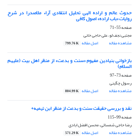
حدوث عالم و اراده الهی تحلیل انتقادی آراء ملاصدرا در شرح
روایات «باب اراده» اصول کافی
صفحه
55-71
مجتبی نجف لو، علی حاجی خانی
مشاهده مقاله
اصل مقاله
799.76 K
بازخوانی بنیادین مفهوم «سنت و بدعت» از منظر اهل بیت (علیهم
السلام)
صفحه
73-97
رسول چگینی
مشاهده مقاله
اصل مقاله
804.99 K
نقد و بررسی حقیقت سنت و بدعت از منظر ابن تیمیه+
صفحه
99-115
رضا حاجی شمسائی، محسن افضل ابادی
مشاهده مقاله
اصل مقاله
571.29 K