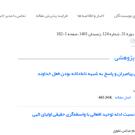
ی نویسندگان
اخبار و اطلاعیه ها
فرایند پذیرش مقاله
تماس با مدیر اجر
دوره 31، شماره 124، زمستان 1401، صفحه 1-182
 پژوهشی
پیامبران و پاسخ به شبهه ناعادلانه بودن فعل خداوند
اصل مقاله
665.34 K
سبت ادله توحید افعالی با ‌واسطه‌گری حقیقی ‌اولیای الهی
للم عباس نقوی