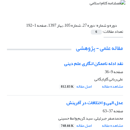
دوره و شماره:
دوره 27، شماره 105، بهار 1397، صفحه 1-192
تعداد مقالات:
6
مقاله علمی - پژوهشی
نقد ادله ناممکن انگاری علم دینی
صفحه
9-36
علی ربانی گلپایگانی
مشاهده مقاله
اصل مقاله
812.83 K
عدل الهی و اختلافات در آفرینش
صفحه
37-63
محمدصفر جبرئیلی، سید کریم واعظ حسینی
مشاهده مقاله
اصل مقاله
748.66 K