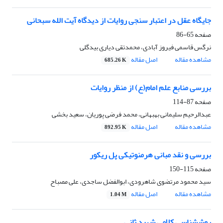
جایگاه عقل در اعتبار سنجی روایات از دیدگاه آیت الله سبحانی
صفحه
65-86
نرگس قاسمی فیروز آبادی، محمدتقی دیاری بیدگلی
مشاهده مقاله
اصل مقاله
685.26 K
بررسی منابع علم امام(ع) از منظر روایات
صفحه
87-114
عبدالرحیم سلیمانی بهبهانی، محمد فرضی پوریان، سعید بخشی
مشاهده مقاله
اصل مقاله
892.95 K
بررسی و نقد مبانی هرمنوتیکی پل ریکور
صفحه
115-150
سید محمود مرتضوی شاهرودی، ابوالفضل ساجدی، علی مصباح
مشاهده مقاله
اصل مقاله
1.04 M
روش‎شناسی کلامی شهید ثانی