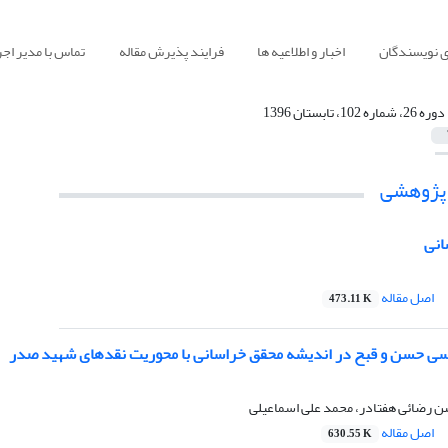
ی نویسندگان
اخبار و اطلاعیه ها
فرایند پذیرش مقاله
تماس با مدیر اجر
دوره 26، شماره 102، تابستان 1396
 پژوهشی
انی
اصل مقاله
473.11 K
اسی حسن و قبح در اندیشه محقق خراسانی با محوریت نقدهای شهید صدر
 رضائی هفتادر، محمد علی اسماعیلی
اصل مقاله
630.55 K