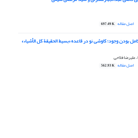
اصل مقاله
697.49 K
امل بودن وجود؛ کاوشی نو در قاعده «بسیط الحقیقة کل الأشیاء»
، علیرضا فلاحی
اصل مقاله
562.93 K