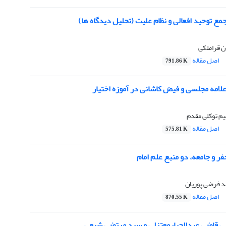
جمع توحید افعالی و نظام علیت (تحلیل دیدگاه ها)
 قراملکی
اصل مقاله
791.86 K
لامه مجلسی و فیض کاشانی در آموزه اختیار
هیم توکلی مقدم
اصل مقاله
575.81 K
فر و جامعه، دو منبع علم امام
 فرضی پوریان
اصل مقاله
870.55 K
 قاضی عبدالجبارمعتزلی و سید مرتضی شیعی