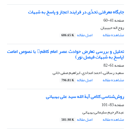
جایگاه معرفتی تحدّی در فرایند اعجاز و پاسخ به شبهات
صفحه
41-60
روح اله حبیبیان
مشاهده مقاله
اصل مقاله
686.65 K
تحلیل و بررسی تعارض حوادث عصر امام کاظم با نصوص امامت
(پاسخ به شبهات فیصل نور)
صفحه
61-82
سعید رسالتی، احمد امدادی، ابراهیم صفی خانی
مشاهده مقاله
اصل مقاله
796.81 K
روش‌شناسی کلامی آیة الله سید علی بهبهانی
صفحه
83-101
عبدالرحیم سلیمانی بهبهانی
مشاهده مقاله
اصل مقاله
581.98 K