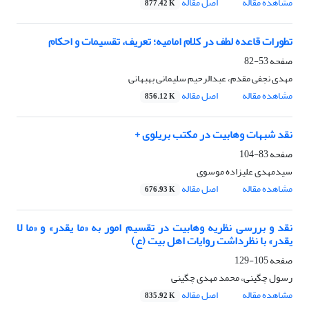
مشاهده مقاله
اصل مقاله
877.42 K
تطورات قاعده لطف در کلام امامیه؛ تعریف، تقسیمات و احکام
صفحه
53-82
مهدی نجفی مقدم، عبدالرحیم سلیمانی بهبهانی
مشاهده مقاله
اصل مقاله
856.12 K
نقد شبهات وهابیت در مکتب بریلوی +
صفحه
83-104
سیدمهدی علیزاده موسوی
مشاهده مقاله
اصل مقاله
676.93 K
نقد و بررسی نظریه وهابیت در تقسیم امور به «ما یقدر» و «ما لا
یقدر» با نظرداشت روایات اهل بیت (ع)
صفحه
105-129
رسول چگینی، محمد مهدی چگینی
مشاهده مقاله
اصل مقاله
835.92 K