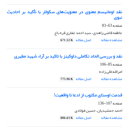
نقد اومانیسم معنوی در معنویت‌های سکولار با تأکید بر احادیث
نبوی
صفحه
63-83
عاطفه قاضی زاهدی، سید احمد غفاری قره باغ
مشاهده مقاله
اصل مقاله
671.52 K
نقد و بررسی الحاد تکاملی داوکینز با تاکید بر آراء شهید مطهری
صفحه
85-106
امرالله قلی زاده
مشاهده مقاله
اصل مقاله
775.96 K
قدمت اوستای مکتوب از ادعا تا واقعیت!
صفحه
107-136
احمد جمشیدیان، حسین فولادی
مشاهده مقاله
اصل مقاله
886.63 K