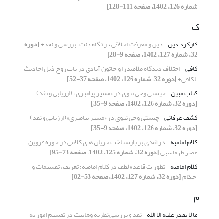
شماره 126، 1402، صفحه 111-128]
ک
کارکرد دین
دین و معرفت اخلاقی در نگاه دنت، بررسی و نقد+
[دوره
32، شماره 127، 1402، صفحه 9-28]
کافی
اختلاف دیدگاه ملاصدرا و خاتون آبادی در باب روح ذیل احادیث
الکافی+
[دوره 32، شماره 126، 1402، صفحه 37-52]
کتاب مبین
چیستی وحی نبوی در «مسیر پیامبری» (ارزیابی و نقد)
[دوره 32، شماره 126، 1402، صفحه 9-35]
کشف عرفانی
چیستی وحی نبوی در «مسیر پیامبری» (ارزیابی و نقد)
[دوره 32، شماره 126، 1402، صفحه 9-35]
کلام امامیه
درآمدی بر بازشناخت جریان‌ های کلامی در ‌حوزه قزوین
عصر طهماسبی
[دوره 32، شماره 125، 1402، صفحه 73-95]
کلام امامیه
تطورات قاعده لطف در کلام امامیه؛ تعریف، تقسیمات و
احکام
[دوره 32، شماره 127، 1402، صفحه 53-82]
م
ما لا یقدر علیه الا الله
نقد و بررسی نظریه وهابیت در تقسیم امور به