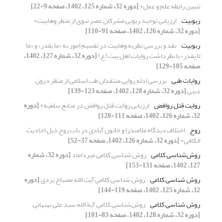
تبیین رابطه علم و عمل+
[دوره 32، شماره 125، 1402، صفحه 9-22]
ربوبیت
ارزیابی توحید ربوبی مشرکان عصر نبوی از منظر وهابیت+
[دوره 32، شماره 126، 1402، صفحه 91-110]
ربوبیت
نقد و بررسی نظریه وهابیت در تقسیم امور به «ما یقدر» و «ما
لا یقدر» با نظرداشت روایات اهل بیت (ع)
[دوره 32، شماره 127، 1402،
صفحه 105-129]
روایات طبی
بررسی ادله روایی منتقدان طب اسلامی از منظر درون
دینی
[دوره 32، شماره 128، 1402، صفحه 123-139]
روایت قتل روافض‌‌
ارزیابی روایت قتل روافض در منابع سلفیه+
[دوره
32، شماره 126، 1402، صفحه 111-128]
روح
اختلاف دیدگاه ملاصدرا و خاتون آبادی در باب روح ذیل احادیث
الکافی+
[دوره 32، شماره 126، 1402، صفحه 37-52]
روش‌شناسی کلامی
روش شناسی کلامی میرداماد
[دوره 32، شماره
127، 1402، صفحه 131-153]
روش شناسی کلامی
روش شناسی کلامی آیت الله مصباح یزدی
[دوره
32، شماره 125، 1402، صفحه 119-144]
روش شناسی کلامی
روش‌شناسی کلامی آیة الله سید علی بهبهانی
[دوره 32، شماره 128، 1402، صفحه 83-101]