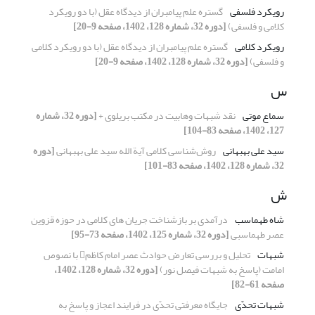
رویکرد فلسفی
گستره علم پیامبران از دیدگاه عقل (با دو رویکرد
کلامی و فلسفی)
[دوره 32، شماره 128، 1402، صفحه 9-20]
رویکرد کلامی
گستره علم پیامبران از دیدگاه عقل (با دو رویکرد کلامی
و فلسفی)
[دوره 32، شماره 128، 1402، صفحه 9-20]
س
سماع موتی
نقد شبهات وهابیت در مکتب بریلوی +
[دوره 32، شماره
127، 1402، صفحه 83-104]
سید علی بهبهانی
روش‌شناسی کلامی آیة الله سید علی بهبهانی
[دوره
32، شماره 128، 1402، صفحه 83-101]
ش
شاه طهماسب
درآمدی بر بازشناخت جریان‌ های کلامی در ‌حوزه قزوین
عصر طهماسبی
[دوره 32، شماره 125، 1402، صفحه 73-95]
شبهات
تحلیل و بررسی تعارض حوادث عصر امام کاظم با نصوص
امامت (پاسخ به شبهات فیصل نور)
[دوره 32، شماره 128، 1402،
صفحه 61-82]
شبهات تحدّی
جایگاه معرفتی تحدّی در فرایند اعجاز و پاسخ به