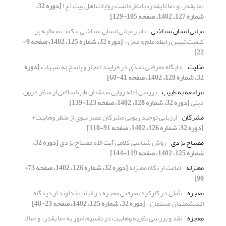
«ما یقدر» و «ما لا یقدر» با نظرداشت روایات اهل بیت (ع)
[دوره 32،
شماره 127، 1402، صفحه 105-129]
مبانی انسان شناختی
تاثیر مبانی انسان شناختی حکمت متعالیه بر
کیفیت تبیین رابطه علم و عمل+
[دوره 32، شماره 125، 1402، صفحه 9-
22]
مثلیت
جایگاه معرفتی تحدّی در فرایند اعجاز و پاسخ به شبهات
[دوره
32، شماره 128، 1402، صفحه 41-60]
مراجعه به طبیب
بررسی ادله روایی منتقدان طب اسلامی از منظر درون
دینی
[دوره 32، شماره 128، 1402، صفحه 123-139]
مشرکان
ارزیابی توحید ربوبی مشرکان عصر نبوی از منظر وهابیت+
[دوره 32، شماره 126، 1402، صفحه 91-110]
مصباح یزدی
روش شناسی کلامی آیت الله مصباح یزدی
[دوره 32،
شماره 125، 1402، صفحه 119-144]
معتزله
امامت از نگاه معتزله
[دوره 32، شماره 126، 1402، صفحه 73-
90]
معجزه
تأملی در کارکرد معرفتی معجزه در اثبات خداوند از دیدگاه
اندیشمندان مسلمان+
[دوره 32، شماره 125، 1402، صفحه 23-48]
معجزه
نقد و بررسی نظریه وهابیت در تقسیم امور به «ما یقدر» و «ما لا