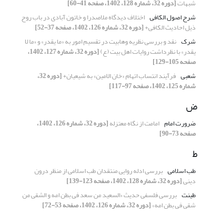
شبهات
[دوره 32، شماره 128، 1402، صفحه 41-60]
شرح اصول الکافی
اختلاف دیدگاه ملاصدرا و خاتون آبادی در باب روح
ذیل احادیث الکافی+
[دوره 32، شماره 126، 1402، صفحه 37-52]
شرک
نقد و بررسی نظریه وهابیت در تقسیم امور به «ما یقدر» و «ما لا
یقدر» با نظرداشت روایات اهل بیت (ع)
[دوره 32، شماره 127، 1402،
صفحه 105-129]
شعبی
فرآیند انتساب اتهام «خان الامین» به شیعیان+
[دوره 32،
شماره 125، 1402، صفحه 97-117]
ض
ضرورت امام
امامت از نگاه معتزله
[دوره 32، شماره 126، 1402،
صفحه 73-90]
ط
طب اسلامی
بررسی ادله روایی منتقدان طب اسلامی از منظر درون
دینی
[دوره 32، شماره 128، 1402، صفحه 123-139]
طینت
بررسی فلسفی حدیث «السعید من سعد فی بطن امه و الشقی من
شقی فی بطن امه»
[دوره 32، شماره 126، 1402، صفحه 53-72]