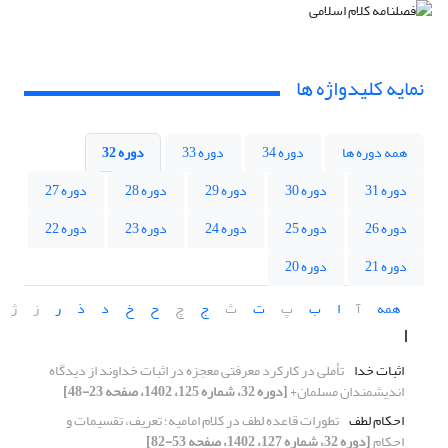
نمایه کلیدواژه ها
همه دوره ها
دوره 34
دوره 33
دوره 32
دوره 31
دوره 30
دوره 29
دوره 28
دوره 27
دوره 26
دوره 25
دوره 24
دوره 23
دوره 22
دوره 21
دوره 20
همه
آ
ا
ب
پ
ت
ث
ج
چ
ح
خ
د
ذ
ر
ز
ژ
ا
اثبات خدا
تأملی در کارکرد معرفتی معجزه در اثبات خداوند از دیدگاه
اندیشمندان مسلمان+
[دوره 32، شماره 125، 1402، صفحه 23-48]
احکام لطف
تطورات قاعده لطف در کلام امامیه؛ تعریف، تقسیمات و
احکام
[دوره 32، شماره 127، 1402، صفحه 53-82]