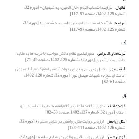
غالیان
فرآیند انتساب اتهام «خان الامین» به شیعیان+
[دوره 32،
شماره 125، 1402، صفحه 97-117]
غرابیه
فرآیند انتساب اتهام «خان الامین» به شیعیان+
[دوره 32،
شماره 125، 1402، صفحه 97-117]
ف
فرقه‌های انحرافی
صورتبندی نظام دانش مواجهه با فرقه‏ ها به مثابه
دانشی بینارشته‏ای
[دوره 32، شماره 125، 1402، صفحه 49-71]
فیصل نور
تحلیل و بررسی تعارض حوادث عصر امام کاظم با نصوص
امامت (پاسخ به شبهات فیصل نور)
[دوره 32، شماره 128، 1402،
صفحه 61-82]
ق
قاعده لطف
تطورات قاعده لطف در کلام امامیه؛ تعریف، تقسیمات و
احکام
[دوره 32، شماره 127، 1402، صفحه 53-82]
قتل روافض‌‌
ارزیابی روایت قتل روافض در منابع سلفیه+
[دوره 32،
شماره 126، 1402، صفحه 111-128]
قوم لهم نبز
ارزیابی روایت قتل روافض در منابع سلفیه+
[دوره 32،