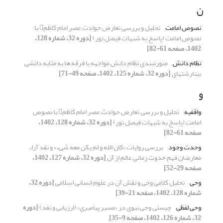
ن
نصوص امامت
تحلیل و بررسی تعارض حوادث عصر امام کاظم با
نصوص امامت (پاسخ به شبهات فیصل نور)
[دوره 32، شماره 128،
1402، صفحه 61-82]
نظام دانش
صورتبندی نظام دانش مواجهه با فرقه‏ ها به مثابه دانشی
بینارشته‏ای
[دوره 32، شماره 125، 1402، صفحه 49-71]
و
واقفیه
تحلیل و بررسی تعارض حوادث عصر امام کاظم با نصوص
امامت (پاسخ به شبهات فیصل نور)
[دوره 32، شماره 128، 1402،
صفحه 61-82]
وحدت وجود
بررسی روایات «کان الله و لم یکن معه شیء» و نقد آراء
معارضان فهم حدوث زمانی عالم از آن
[دوره 32، شماره 127، 1402،
صفحه 29-52]
وحی
تحلیل کلامی وحی و نقش آن در علوم انسانی اسلامی
[دوره 32،
شماره 128، 1402، صفحه 21-39]
وحی لفظی
چیستی وحی نبوی در «مسیر پیامبری» (ارزیابی و نقد)
[دوره
32، شماره 126، 1402، صفحه 9-35]