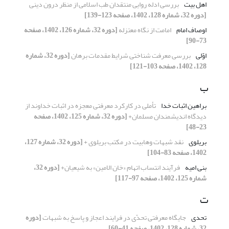
اهل بیت
بررسی ادله روایی منتقدان طب اسلامی از منظر درون دینی
[دوره 32، شماره 128، 1402، صفحه 123-139]
اوصاف امام
امامت از نگاه معتزله
[دوره 32، شماره 126، 1402، صفحه
73-90]
اوّلی
بررسی معرفت شناختی شرایط مقدمات برهان
[دوره 32، شماره
128، 1402، صفحه 103-121]
ب
براهین اثبات خدا
تأملی در کارکرد معرفتی معجزه در اثبات خداوند از
دیدگاه اندیشمندان مسلمان+
[دوره 32، شماره 125، 1402، صفحه
23-48]
بریلوی
نقد شبهات وهابیت در مکتب بریلوی +
[دوره 32، شماره 127،
1402، صفحه 83-104]
بنی امیه
فرآیند انتساب اتهام «خان الامین» به شیعیان+
[دوره 32،
شماره 125، 1402، صفحه 97-117]
ت
تحدی
جایگاه معرفتی تحدّی در فرایند اعجاز و پاسخ به شبهات
[دوره
32، شماره 128، 1402، صفحه 41-60]