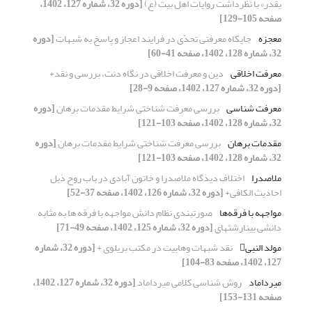
یقدر» با نظرداشت روایات اهل بیت (ع)
[دوره 32، شماره 127، 1402،
صفحه 105-129]
معجزه
جایگاه معرفتی تحدّی در فرایند اعجاز و پاسخ به شبهات
[دوره
32، شماره 128، 1402، صفحه 41-60]
معرفت اخلاقی
دین و معرفت اخلاقی در نگاه دنت، بررسی و نقد+
[دوره 32، شماره 127، 1402، صفحه 9-28]
معرفت شناسی
بررسی معرفت شناختی شرایط مقدمات برهان
[دوره
32، شماره 128، 1402، صفحه 103-121]
مقدمات برهان
بررسی معرفت شناختی شرایط مقدمات برهان
[دوره
32، شماره 128، 1402، صفحه 103-121]
ملاصدرا
اختلاف دیدگاه ملاصدرا و خاتون آبادی در باب روح ذیل
احادیث الکافی+
[دوره 32، شماره 126، 1402، صفحه 37-52]
مواجهه با فرقه‌ها
صورتبندی نظام دانش مواجهه با فرقه‏ ها به مثابه
دانشی بینارشته‏ای
[دوره 32، شماره 125، 1402، صفحه 49-71]
مولد النبی
نقد شبهات وهابیت در مکتب بریلوی +
[دوره 32، شماره
127، 1402، صفحه 83-104]
میرداماد
روش شناسی کلامی میرداماد
[دوره 32، شماره 127، 1402،
صفحه 131-153]