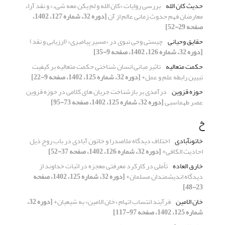
حدیث کان الله
بررسی روایات «کان الله و لم یکن معه شیء» و نقد آراء
معارضان فهم حدوث زمانی عالم از آن
[دوره 32، شماره 127، 1402،
صفحه 29-52]
حقایق وحیانی
چیستی وحی نبوی در «مسیر پیامبری» (ارزیابی و نقد)
[دوره 32، شماره 126، 1402، صفحه 9-35]
حکمت متعالیه
تاثیر مبانی انسان شناختی حکمت متعالیه بر کیفیت
تبیین رابطه علم و عمل+
[دوره 32، شماره 125، 1402، صفحه 9-22]
حوزه قزوین
درآمدی بر بازشناخت جریان‌ های کلامی در ‌حوزه قزوین
عصر طهماسبی
[دوره 32، شماره 125، 1402، صفحه 73-95]
خ
خاتون‎آبادی
اختلاف دیدگاه ملاصدرا و خاتون آبادی در باب روح ذیل
احادیث الکافی+
[دوره 32، شماره 126، 1402، صفحه 37-52]
خارق العاده
تأملی در کارکرد معرفتی معجزه در اثبات خداوند از
دیدگاه اندیشمندان مسلمان+
[دوره 32، شماره 125، 1402، صفحه
23-48]
خان الامین
فرآیند انتساب اتهام «خان الامین» به شیعیان+
[دوره 32،
شماره 125، 1402، صفحه 97-117]