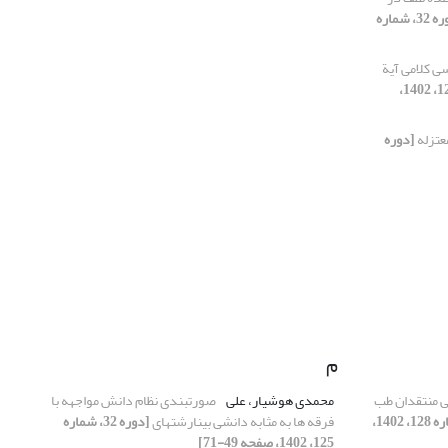
[دوره 32، شماره
 کلامی آیة
[دوره 32، شماره 128، 1402،
معتزله
[دوره
م
ی منتقدان طب
محمدی هوشیار، علی
صورتبندی نظام دانش مواجهه با
[دوره 32، شماره 128، 1402،
فرقه‏ ها به مثابه دانشی بینارشته‏ای
[دوره 32، شماره
125، 1402، صفحه 49-71]