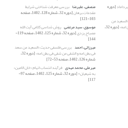
رداماد
[دوره
منصفی، علیرضا
بررسی معرفت شناختی شرایط
مقدمات برهان
[دوره 32، شماره 128، 1402، صفحه
103-121]
السعید من
 امه»
[دوره 32،
موسوی، سید مرتضی
روش شناسی کلامی آیت الله
مصباح یزدی
[دوره 32، شماره 125، 1402، صفحه 119-
144]
میرزائی، احمد
بررسی فلسفی حدیث «السعید من سعد
فی بطن امه و الشقی من شقی فی بطن امه»
[دوره 32،
شماره 126، 1402، صفحه 53-72]
میرعلی، محمد مهدی
فرآیند انتساب اتهام «خان الامین»
به شیعیان+
[دوره 32، شماره 125، 1402، صفحه 97-
117]