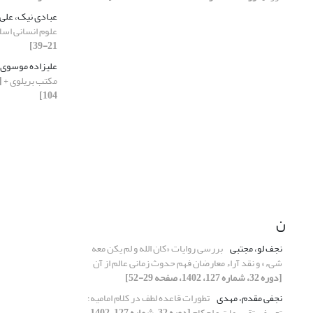
عبادی نیک، علی 
علوم انسانی اسل
21-39]
علیزاده موسوی
مکتب بریلوی +
104]
ن
نجف لو، مجتبی
بررسی روایات «کان الله و لم یکن معه
شیء» و نقد آراء معارضان فهم حدوث زمانی عالم از آن
[دوره 32، شماره 127، 1402، صفحه 29-52]
نجفی مقدم، مهدی
تطورات قاعده لطف در کلام امامیه؛
تعریف، تقسیمات و احکام
[دوره 32، شماره 127، 1402،