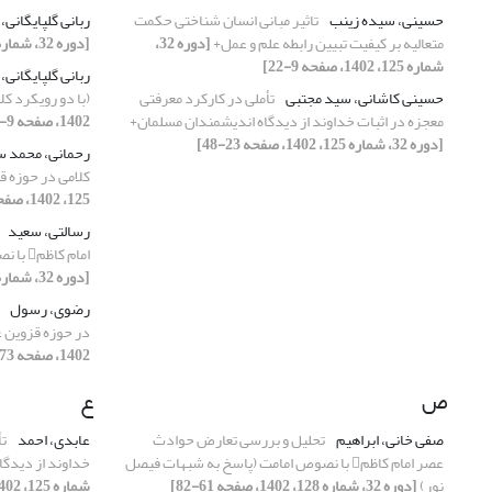
حسینی، سیده زینب
تاثیر مبانی انسان شناختی حکمت
ربانی گلپایگانی،
متعالیه بر کیفیت تبیین رابطه علم و عمل+
[دوره 32،
[دوره 32، شماره 127، 1402، صفحه 131-153]
شماره 125، 1402، صفحه 9-22]
ربانی گلپایگانی،
حسینی کاشانی، سید مجتبی
تأملی در کارکرد معرفتی
(با دو رویکرد کل
معجزه در اثبات خداوند از دیدگاه اندیشمندان مسلمان+
1402، صفحه 9-20]
[دوره 32، شماره 125، 1402، صفحه 23-48]
رحمانی، محمد 
کلامی در ‌حوزه
125، 1402، صفحه 73-95]
رسالتی، سعید
امام کاظم با نصوص امامت (پاسخ به شبهات فیصل نور)
[دوره 32، شماره 128، 1402، صفحه 61-82]
رضوی، رسول
در ‌حوزه قزوین
1402، صفحه 73-95]
ص
ع
صفی خانی، ابراهیم
تحلیل و بررسی تعارض حوادث
عابدی، احمد
تأ
عصر امام کاظم با نصوص امامت (پاسخ به شبهات فیصل
خداوند از دیدگ
نور)
[دوره 32، شماره 128، 1402، صفحه 61-82]
شماره 125، 1402، صفحه 23-48]