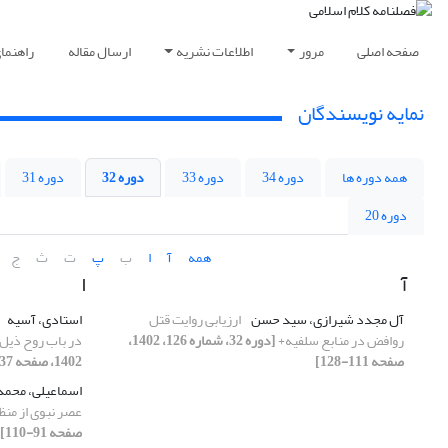
صفحه اصلی
مرور
اطلاعات نشریه
ارسال مقاله
راهنما
نمایه نویسندگان
همه دوره ها
دوره 34
دوره 33
دوره 32
دوره 31
دوره 20
همه
آ
ا
ب
پ
ت
ث
ج
آ
ا
آل مجدد شیرازی، سید حسن
ارزیابی روایت قتل
استادی، آسیه
روافض در منابع سلفیه+
[دوره 32، شماره 126، 1402،
در باب روح ذیل 
صفحه 111-128]
1402، صفحه 37-52]
اسماعیلی، محمد
عصر نبوی از منظ
صفحه 91-110]