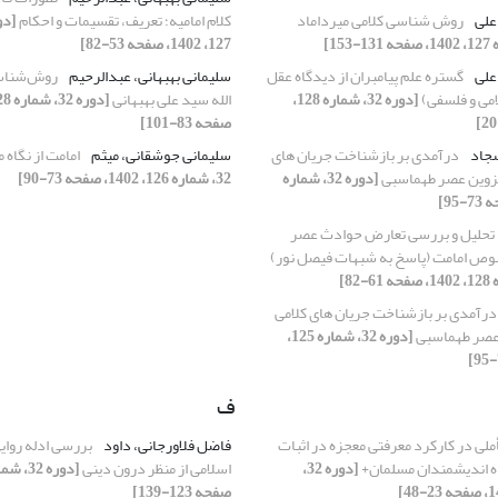
 علی
روش شناسی کلامی میرداماد
کلام امامیه؛ تعریف، تقسیمات و احکام
127، 1402، صفحه 53-82]
 علی
گستره علم پیامبران از دیدگاه عقل
سلیمانی بهبهانی، عبدالرحیم
روش‌شناسی
امی و فلسفی)
[دوره 32، شماره 128،
الله سید علی بهبهانی
صفحه 83-101]
سجاد
درآمدی بر بازشناخت جریان‌ های
سلیمانی جوشقانی، میثم
امامت از نگاه 
 قزوین عصر طهماسبی
[دوره 32، شماره
32، شماره 126، 1402، صفحه 73-90]
تحلیل و بررسی تعارض حوادث عصر
درآمدی بر بازشناخت جریان‌ های کلامی
 عصر طهماسبی
[دوره 32، شماره 125،
ف
ملی در کارکرد معرفتی معجزه در اثبات
فاضل فلاورجانی، داود
بررسی ادله روای
اه اندیشمندان مسلمان+
[دوره 32،
اسلامی از منظر درون دینی
صفحه 123-139]