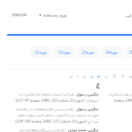
ایی
ورود به سامانه
ENGLISH
دوره 24
دوره 23
دوره 22
دوره 21
ق
ک
گ
ل
م
ن
و
ه
ی
چ
ن طب اسلامی از
چگینی، رسول
فرآیند انتساب اتهام «خان الامین» به
[دوره 32، شماره 128، 1402، صفحه
شیعیان+
[دوره 32، شماره 125، 1402، صفحه 97-117]
چگینی، رسول
نقد و بررسی نظریه وهابیت در تقسیم
امور به «ما یقدر» و «ما لا یقدر» با نظرداشت روایات اهل
بیت (ع)
[دوره 32، شماره 127، 1402، صفحه 105-129]
چگینی، محمد مهدی
نقد و بررسی نظریه وهابیت در