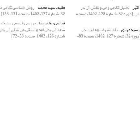
اکبر
تحلیل کلامی وحی و نقش آن در
فقیه، سید محمد
روش شناسی کلامی می
امی
[دوره 32، شماره 128، 1402، صفحه
32، شماره 127، 1402، صفحه 131-153]
فیاضی، غلامرضا
بررسی فلسفی حدیث «
، سیدمهدی
نقد شبهات وهابیت در
سعد فی بطن امه و الشقی من شقی فی بطن
[دوره 32، شماره 127، 1402، صفحه 83-
شماره 126، 1402، صفحه 53-72]