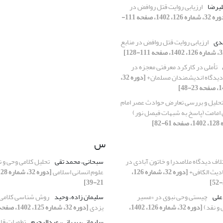
لیرضا
ارزیابی روایت قتل روافض در
[دوره 32، شماره 126، 1402، صفحه 111-
هدی
ارزیابی روایت قتل روافض در منابع
تأملی در کارکرد معرفتی معجزه در
 دیدگاه اندیشمندان مسلمان+
[دوره 32،
حلیل و بررسی تعارض حوادث عصر امام
س
لاف دیدگاه ملاصدرا و خاتون آبادی در
سبحانی، محمد تقی
تحلیل کلامی وحی و 
دیث الکافی+
[دوره 32، شماره 126،
علوم انسانی اسلامی
21-39]
 علی
چیستی وحی نبوی در «مسیر
سلیمان زاده، وحید
روش شناسی کلامی آ
ی و نقد)
[دوره 32، شماره 126، 1402،
یزدی
[دوره 32، شماره 125، 1402، صفحه 119-144]
سلیمانی بهبهانی، عبدالرحیم
تطورات قا