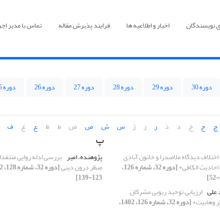
ی نویسندگان
اخبار و اطلاعیه ها
فرایند پذیرش مقاله
تماس با مدیر اجر
دوره 30
دوره 29
دوره 28
دوره 27
دوره 26
دوره 25
چ
ح
خ
د
ذ
ر
ز
ژ
س
ش
ص
ض
ط
ظ
ع
غ
ف
پ
اختلاف دیدگاه ملاصدرا و خاتون آبادی
پژوهنده، امیر
بررسی ادله روایی منتقدا
احادیث الکافی+
[دوره 32، شماره 126،
منظر درون دینی
123-139]
 علی
ارزیابی توحید ربوبی مشرکان
ر وهابیت+
[دوره 32، شماره 126، 1402،