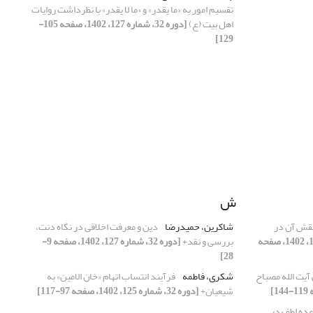
تقسیم امور به «ما یقدر» و «ما لا یقدر» با نظرداشت روایات
اهل بیت (ع)
[دوره 32، شماره 127، 1402، صفحه 105-
129]
ش
نقش آن در
شاکرین، حمیدرضا
دین و معرفت اخلاقی در نگاه دنت،
[دوره 32، شماره 128، 1402، صفحه
بررسی و نقد+
[دوره 32، شماره 127، 1402، صفحه 9-
28]
یت الله مصباح
شکری، فاطمه
فرآیند انتساب اتهام «خان الامین» به
شیعیان+
[دوره 32، شماره 125، 1402، صفحه 97-117]
عده لطف در