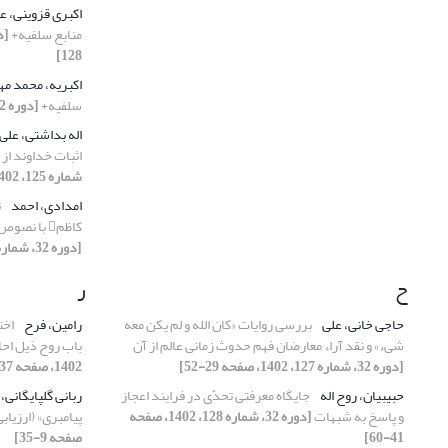
اکبری قزوینی، ع
منابع سلفیه+
128]
اکبریه، محمد م
سلفیه+
[دوره 32، شماره 126، 1402، صفحه 111-128]
اله بداشتی، علی
اثبات خداوند از
شماره 125، 1402، صفحه 23-48]
امدادی، احمد
ت
کاظم با نصوص امامت (پاسخ به شبهات فیصل نور)
[دوره 32، شماره 128، 1402، صفحه 61-82]
ح
ر
حاجی خانی، علی
بررسی روایات «کان الله و لم یکن معه
رامین، فرح
اخت
شیء» و نقد آراء معارضان فهم حدوث زمانی عالم از آن
باب روح ذیل احا
[دوره 32، شماره 127، 1402، صفحه 29-52]
1402، صفحه 37-52]
حبیبیان، روح اله
جایگاه معرفتی تحدّی در فرایند اعجاز
ربانی گلپایگانی،
و پاسخ به شبهات
[دوره 32، شماره 128، 1402، صفحه
پیامبری» (ارزیاب
41-60]
صفحه 9-35]