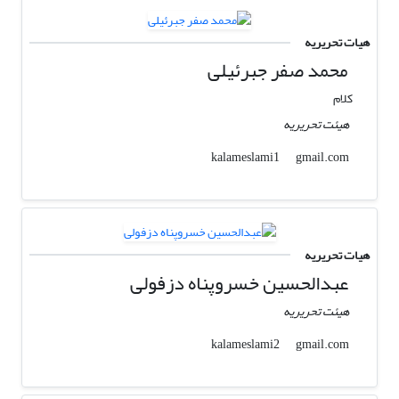
هیات تحریریه
محمد صفر جبرئیلی
کلام
هیئت تحریریه
gmail.com
kalameslami1
هیات تحریریه
عبدالحسین خسروپناه دزفولی
هیئت تحریریه
gmail.com
kalameslami2