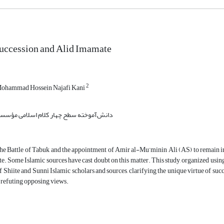
Succession and Alid Imamate
2
ohammad Hossein Najafi Kani
دانش‌آموخته سطح چهار کلام اسلامی مؤسسه
the Battle of Tabuk and the appointment of Amir al-Mu’minin Ali (AS) to remain i
e. Some Islamic sources have cast doubt on this matter. This study, organized usin
f Shiite and Sunni Islamic scholars and sources, clarifying the unique virtue of suc
 refuting opposing views.