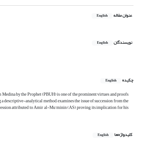
عنوان مقاله
English
نویسندگان
English
چکیده
English
n Medina by the Prophet (PBUH) is one of the prominent virtues and proofs
g a descriptive-analytical method, examines the issue of succession from the
cession attributed to Amir al-Mu’minin (AS), proving its implication for his
کلیدواژه‌ها
English