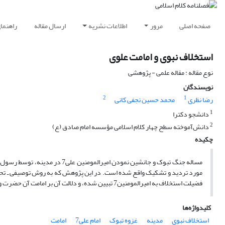
صفحه اصلی
مرور
اطلاعات نشریه
ارسال مقاله
راهنما
استخلاف نبوی و امامت علوی
نوع مقاله : مقاله علمی - پژوهشی
نویسندگان
2
1
رضا نظری
محمد حسین نجفی کانی
1
دانشجو دکترا
2
دانش‌آموخته سطح چهار کلام اسلامی مؤسسه امام صادق (ع)
چکیده
مساله جنگ تبوک و جانشین نمودن امیرالمومنین علی
7
در مدینه، توسط رسول 
مورد تردید و تشکیک واقع شده است. در این پژوهش که به روش توصیفی ـ تحلیل
فضیلت استخلاف به امیرالمومنین
7
تبیین شده، و دلالت آن بر امامت آن حضرت و
کلیدواژه‌ها
استخلاف نبوی
مدینه
غزوه تبوک
امام علی7
امامت