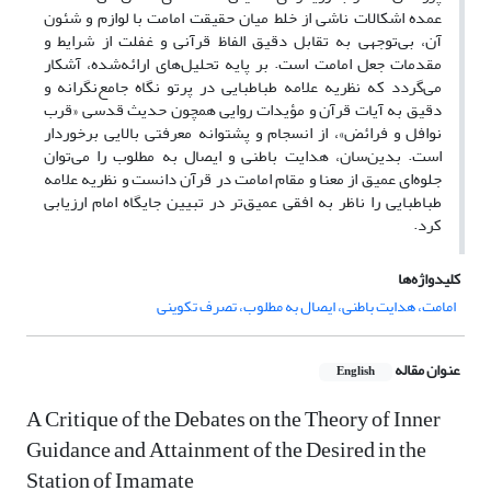
عمده اشکالات ناشی از خلط میان حقیقت امامت با لوازم و شئون
آن، بی‌توجهی به تقابل دقیق الفاظ قرآنی و غفلت از شرایط و
مقدمات جعل امامت است. بر پایه تحلیل‌های ارائه‌شده، آشکار
می‌گردد که نظریه علامه طباطبایی در پرتو نگاه جامع‌نگرانه و
دقیق به آیات قرآن و مؤیدات روایی همچون حدیث قدسی «قرب
نوافل و فرائض»، از انسجام و پشتوانه معرفتی بالایی برخوردار
است. بدین‌سان، هدایت باطنی و ایصال به مطلوب را می‌توان
جلوه‌ای عمیق از معنا و مقام امامت در قرآن دانست و نظریه علامه
طباطبایی را ناظر به افقی عمیق‌تر در تبیین جایگاه امام ارزیابی
کرد.
کلیدواژه‌ها
امامت، هدایت باطنی، ایصال به مطلوب، تصرف تکوینی
عنوان مقاله
English
A Critique of the Debates on the Theory of Inner
Guidance and Attainment of the Desired in the
Station of Imamate