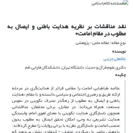
نقد مناقشات بر نظریه هدایت باطنی و ایصال به
مطلوب در مقام امامت+
نوع مقاله : مقاله علمی - پژوهشی
نویسنده
غلامعلی جزینی
دکتری علوم قرآن و حدیث، دانشگاه تهران، دانشکدگان فارابی، قم
چکیده
علامه طباطبایی امامت را مقامی فراتر از هدایت‌گری در مرحله
ارائه طریق و رهبری اجتماعی و سیاسی دانسته و با مقام «هدایت
باطنی و ایصال به مطلوب از رهگذر تصرف تکوینی در نفوس
مستعد» همراه می‌داند. در مقابل، برخی محققان، مناقشاتی
همچون ناسازگاری هدایت تکوینی با معنای لغوی امام، وابستگی
هدایت تشریعی به وحی، امکان تحقق ایصال به مطلوب بدون
منصب امامت و ناسازگاری نظریه با برخی روایات را مطرح کرده‌اند.
پژوهش حاضر با رویکردی تحلیلی - انتقادی نشان می‌دهد که