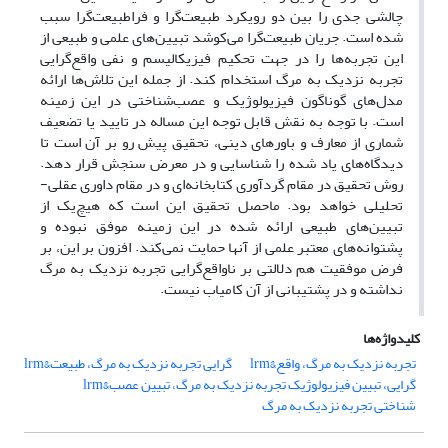
چالشی جدی را بین دو رویکرد طبیعت
گرا و فراطبیعت
گرا سبب
شده است. جریان طبیعت
گرا می
کوشد تبیین
های علمی و طبیعی از
این تجربه
ها را در جهت تحکیم فیزیکالیسم و نفی واقع
گرایی
تجربه نزدیک به مرگ استخدام کند. از جمله این تلاش‌ها ارائه
مدل‌های گوناگون فیزیولوژیک و عصب
شناختی در این زمینه
است. با توجه به نقش قابل توجه این مساله در تایید یا تضعیف
شماری از معارف و باورهای دینی، تحقیق پیش رو بر آن است تا
دیدگاه‌های یاد شده را شناسایی و در معرض سنجش قرار دهد.
روش تحقیق در مقام گردآوری کتابخانه
ای و در مقام داوری عقلی-
تحلیلی خواهد بود. ماحصل تحقیق این است که هیچ
یک از
تبیین
های طبیعی ارائه شده در این زمینه موفق نبوده و
پشتوانه
های معتبر علمی از آنها حمایت نمی
کند. افزون بر این، بر
فرض موفقیت هم دلالتی بر ناواقع
گرایی تجربه نزدیک به مرگ
نداشته و در پشتیبانی از آن کامیاب نیست.
کلیدواژه‌ها
تجربه نزدیک به مرگ، واقع&lrm
گرایی تجربه نزدیک به مرگ، طبیعت&lrm
گرایی، تبیین فیزیولوژیک تجربه نزدیک به مرگ، تبیین عصب&lrm
شناختی تجربه نزدیک به مرگ