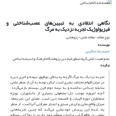
نگاهی انتقادی به تبیین‌های عصب‌شناختی و
فیزیولوژیک تجربه نزدیک به مرگ
نوع مقاله : مقاله علمی - پژوهشی
نویسنده
حمیدرضا شاکرین
عضو هیئت علمی گروه منطق فهم دین پژوهشگاه فرهنگ و اندیشه اسلامی
چکیده
تجربه نزدیک به مرگ اگرچه پدیده
ای نوظهور نبوده و امری دیرپا
در میان اقوام مختلف بشری است، لیکن توجه به آن از منظر علمی
سابقه چندانی نداشته و به نیمه دوم قرن بیستم بازمی
گردد.
آنچه امروزه موجب دل-مشغولی بسیاری از دانشوران، بویژه
متعاطیان حوزه الهیات و فلسفه دین است، معنای این تجربه
ها،
میزان واقع
نمایی و ارزش صدق و اعتبار معرفتی آنها است. از منظر
یاد شده این پرسش خودنمایی می
کند که چنین تجربه
هایی
نقشی در واقع
گرایی و اثبات متعلَّق خود دارند یا نه؟ این مساله