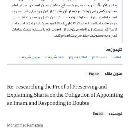
پیامبر اکرم6، شریعت ضرورتا محتاج حافظ و مبیّن است و غیر از امام
معصوم کسی نمی‌تواند عهده‌دار آن شود؛ از این رو، برای هر عصری،
نصب امام از طرف خداوند واجب است. این دلیل و سایر ادله عقلی،
درباره تعداد ائمه، نفیا و اثباتا نظری نداشته و غیبت امام نیز با این دلیل
ناسازگار نیست؛ زیرا امام می‌تواند از راه‌هایی که با فلسفه غیبت منافات
ندارد به مسئولیت حفظ شریعت اقدام کند.
کلیدواژه‌ها
امامت
نصب امام
امام معصوم
حفظ شریعت
تبیین شریعت
عنوان مقاله
English
Re-researching the Proof of Preserving and
Explaining Sharia on the Obligation of Appointing
an Imam, and Responding to Doubts
نویسنده
English
Mohammad Ramezani