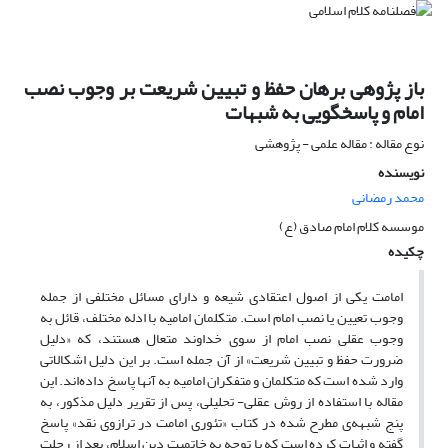
باز پژوهی برهان حفظ و تبیین شریعت بر وجوب نصب
امام و پاسخگویی به شبهات
نوع مقاله : مقاله علمی - پژوهشی
نویسنده
محمد رمضانی
موسسه کلام امام صادق (ع)
چکیده
امامت یکی از اصول اعتقادی شیعه و دارای مسائل مختلفی از جمله
وجوب تعیین یا نصب امام است. متکلمان امامیه با ادله مختلف، قائل به
وجوب عقلی نصب امام از سوی خداوند متعال هستند، که «دلیل
ضرورت حفظ و تبیین شریعت» از آن جمله است. بر این دلیل اشکالاتی
وارد شده است که متکلمان و متفکران امامیه به آنها پاسخ داده‌اند. این
مقاله با استفاده از روش عقلی- تحلیلی، پس از تقریر دلیل مذکور، به
پنج شبهه‌ی مطرح شده در کتاب «تئوری امامت در ترازوی نقد» پاسخ
گفته و اثبات کرده است که با توجه به خاتمیت دین اسلام، بعد از رحلت