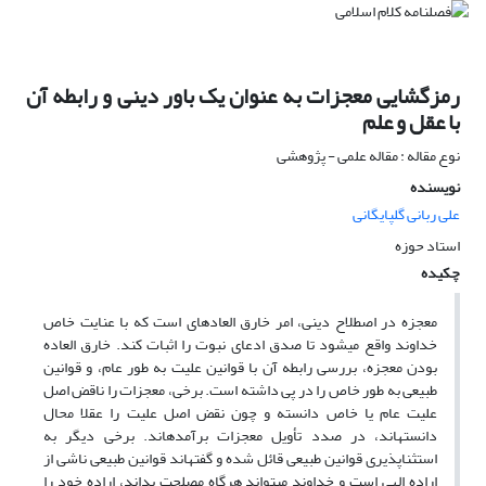
رمزگشایی معجزات به عنوان یک باور دینی و رابطه آن
با عقل و علم
نوع مقاله : مقاله علمی - پژوهشی
نویسنده
علی ربانی گلپایگانی
استاد حوزه
چکیده
معجزه در اصطلاح دینی، امر خارق العاده‎ای است که با عنایت خاص
خداوند واقع می‎شود تا صدق ادعای نبوت را اثبات کند. خارق العاده
بودن معجزه، بررسی رابطه آن با قوانین علیت به طور عام، و قوانین
طبیعی به طور خاص را در پی داشته است. برخی، معجزات را ناقض اصل
علیت عام یا خاص دانسته و چون نقض اصل علیت را عقلا محال
دانسته‎اند، در صدد تأویل معجزات برآمده‎اند. برخی دیگر به
استثناپذیری قوانین طبیعی قائل شده و گفته‎اند قوانین طبیعی ناشی از
اراده الهی است و خداوند می‏تواند هرگاه مصلحت بداند، اراده خود را