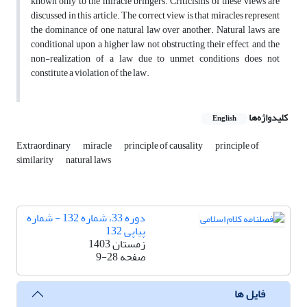
known only to the miracle bringers. Criticisms of these views are
discussed in this article. The correct view is that miracles represent
the dominance of one natural law over another. Natural laws are
conditional upon a higher law not obstructing their effect, and the
non-realization of a law due to unmet conditions does not
constitute a violation of the law.
کلیدواژه‌ها
English
Extraordinary
miracle
principle of causality
principle of
similarity
natural laws
دوره 33، شماره 132 - شماره
پیاپی 132
زمستان 1403
صفحه
9-28
فایل ها