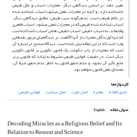
تغییر دهد. بر اساس دیدگاهی دیگر، معجزات، اسباب و علل طبیعی
ناشناخته دارد، و آنچه در معجزات نقض می‎شود اسباب شناخته شده
در عالم طبیعت است، نه هرگونه سبب طبیعی. مطابق دیدگاهی دیگر،
اسباب شناخته شده طبیعی که در معجزات نقض می‏شود، اسباب ظاهری
وقایع‎اند، نه اسباب حقیقی؛ اسباب حقیقی، همان اسباب ناشناخته است
که تنها آورندگان معجزات از آنها آگاهند. بر دیدگاه‏های مزبور نقدهایی
وارد است که در این مقاله بیان شده است. دیدگاه صحیح در این‎باره آن
است که معجزات از باب حکومتِ یک قانون تکوینی بر قانون تکوینیِ
دیگر است. در حقیقت، قوانین طبیعی مشروط به این‎اند که قانونی برتر
مانع تأثیر آن نشود، و عدم تحقق قانون به خاطر عدم تحقق شرط آن،
مصداق نقض قانون نخواهد بود.
کلیدواژه‌ها
خارق العاده
معجزه
اصل علیت
اصل سنخیت
قوانین طبیعی
عنوان مقاله
English
Decoding Miracles as a Religious Belief and Its
Relation to Reason and Science