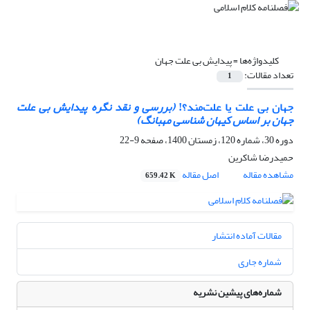
کلیدواژه‌ها =
پیدایش بی علت جهان
تعداد مقالات:
1
جهان بی علت یا علت‌مند؟!
(بررسی و نقد نگره پیدایش بی ‎علت
جهان بر اساس کیهان‎ شناسی مه‎بانگ)
دوره 30، شماره 120، زمستان 1400، صفحه
9-22
حمیدرضا شاکرین
مشاهده مقاله
اصل مقاله
659.42 K
مقالات آماده انتشار
شماره جاری
شماره‌های پیشین نشریه