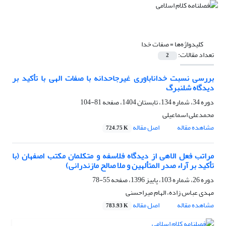
کلیدواژه‌ها =
صفات خدا
تعداد مقالات:
2
بررسی نسبت خداناباوری غیرجاحدانه با صفات الهی با تأکید بر
دیدگاه شلنبرگ
دوره 34، شماره 134، تابستان 1404، صفحه
81-104
محمدعلی اسماعیلی
مشاهده مقاله
اصل مقاله
724.75 K
مراتب فعل الاهی از دیدگاه فلاسفه و متکلمان مکتب اصفهان (با
تأکید بر آراء صدر المتألهین و ملا صالح مازندرانی)
دوره 26، شماره 103، پاییز 1396، صفحه
55-78
مهدی عباس زاده، الهام میراحسنی
مشاهده مقاله
اصل مقاله
783.93 K