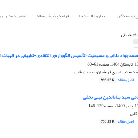
ی نویسندگان
اخبار و اطلاعیه ها
فرایند پذیرش مقاله
تماس با مدیر اجر
لام تطبیقی
حمدجواد بلاغی و مسیحیت (تأسیس الگوواره‌ی انتقادی-تطبیقی در الهیات ا
61-80
د مجتبی امیری قریشیان، محمد زرقانی
اصل مقاله
998.67 K
ی سید بهاءالدین نیلی نجفی
129-146
کانی
اصل مقاله
753.13 K