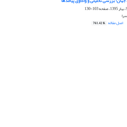
 جهان؛ بررسی تحلیلی و واکاوی پیامدها
103-130
سرا
اصل مقاله
761.42 K