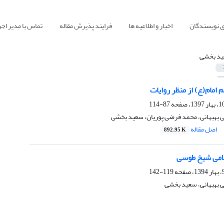
ی نویسندگان
اخبار و اطلاعیه ها
فرایند پذیرش مقاله
تماس با مدیر اجر
د بخشی
 امام(ع) از منظر روایات
87-114
ی بهبهانی، محمد فرضی پوریان، سعید بخشی
اصل مقاله
892.95 K
امی شیخ طوسی
119-142
ی بهبهانی، سعید بخشی