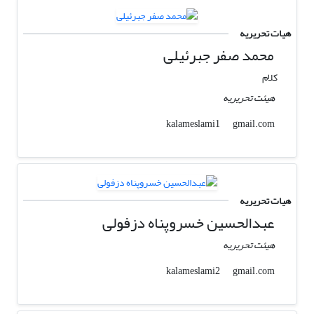
هیات تحریریه
محمد صفر جبرئیلی
کلام
هیئت تحریریه
gmail.com
kalameslami1
هیات تحریریه
عبدالحسین خسروپناه دزفولی
هیئت تحریریه
gmail.com
kalameslami2