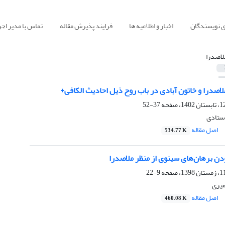
ی نویسندگان
اخبار و اطلاعیه ها
فرایند پذیرش مقاله
تماس با مدیر اجر
لاصدرا
لاصدرا و خاتون آبادی در باب روح ذیل احادیث الکافی+
37-52
استادی
اصل مقاله
534.77 K
دن برهان‌های سینوی از منظر ملاصدرا
9-22
میری
اصل مقاله
460.08 K