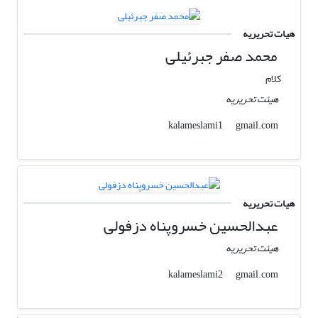
هیات تحریریه
محمد صفر جبرئیلی
کلام
هیئت تحریریه
gmail.com
kalameslami1
هیات تحریریه
عبدالحسین خسروپناه دزفولی
هیئت تحریریه
gmail.com
kalameslami2