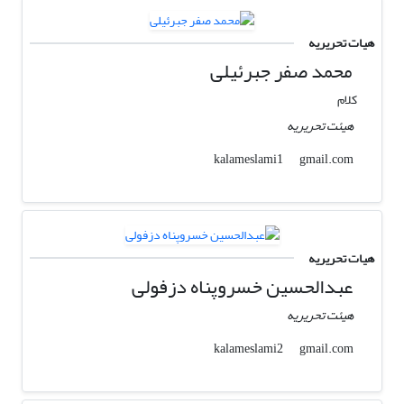
هیات تحریریه
محمد صفر جبرئیلی
کلام
هیئت تحریریه
gmail.com
kalameslami1
هیات تحریریه
عبدالحسین خسروپناه دزفولی
هیئت تحریریه
gmail.com
kalameslami2