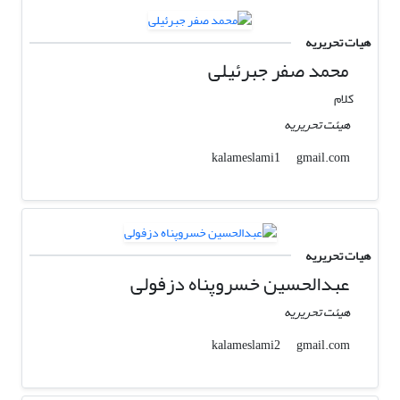
هیات تحریریه
محمد صفر جبرئیلی
کلام
هیئت تحریریه
gmail.com
kalameslami1
هیات تحریریه
عبدالحسین خسروپناه دزفولی
هیئت تحریریه
gmail.com
kalameslami2