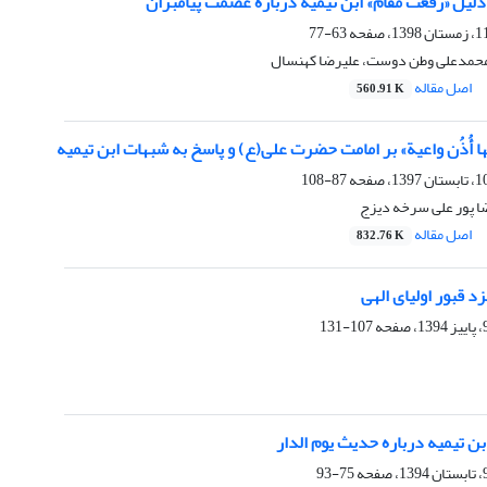
لیل «رفعت مقام» ابن تیمیه درباره عصمت پیامبران
63-77
محمدعلی وطن دوست، علیرضا کهنسال
اصل مقاله
560.91 K
یها أُذُن واعیة» بر امامت حضرت علی(ع) و پاسخ به شبهات ابن تیمیه
87-108
ا پور علی سرخه دیزج
اصل مقاله
832.76 K
 قبور اولیای الهی
107-131
 تیمیه درباره حدیث یوم الدار
75-93