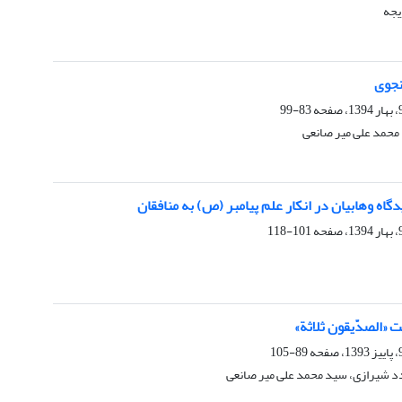
یجه
نجوی
83-99
محمد علی میر صانعی
گاه وهابیان در انکار علم پیامبر (ص) به منافقان
101-118
ت «الصدّیقون ثلاثة»
89-105
 شیرازی، سید محمد علی میر صانعی