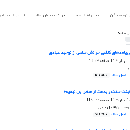
ی نویسندگان
اخبار و اطلاعیه ها
فرایند پذیرش مقاله
تماس با مدیر اجر
بن تیمیه
 پیامدهای کلامی خوانش سلفی از توحید عبادی
29-48
ی
اصل مقاله
694.66 K
یقت سنت و بدعت از منظر ابن تیمیه+
99-115
، محسن افضل ابادی
اصل مقاله
571.29 K