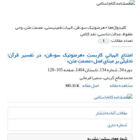
کلیدواژه‌ها =
هرمنوتیک سوءظن، الهیات فمینیستی، عصمت متن، وحی
ملفوظ، عدالت تناسبی، نقد کلامی
تعداد مقالات:
1
امتناعِ الهیاتیِ کاربستِ «هرمنوتیک سوءظن» در تفسیر قرآن؛
تحلیلی بر مبنایِ اصل «عصمتِ متن»
دوره 34، شماره 134، تابستان 1404، صفحه
105-128
محمدصالح کریمی، سمیرا فرمانی
مشاهده مقاله
اصل مقاله
985.31 K
مقالات آماده انتشار
شماره جاری
شماره‌های پیشین نشریه