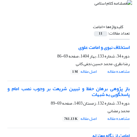
کلیدواژه‌ها =
امامت
تعداد مقالات:
11
استخلاف نبوی و امامت علوی
دوره 34، شماره 133، بهار 1404، صفحه
69-86
رضا نظری، محمد حسین نجفی کانی
مشاهده مقاله
اصل مقاله
1 M
باز پژوهی برهان حفظ و تبیین شریعت بر وجوب نصب امام و
پاسخگویی به شبهات
دوره 33، شماره 132، زمستان 1403، صفحه
69-89
محمد رمضانی
مشاهده مقاله
اصل مقاله
761.13 K
امامت از نگاه معتزله