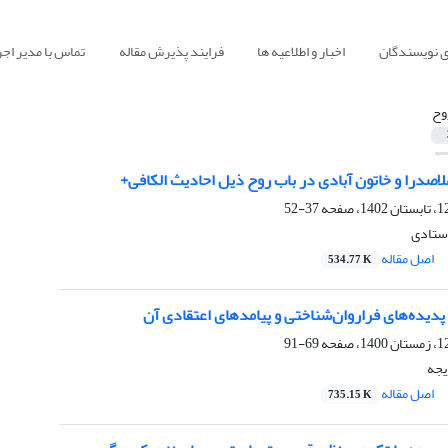
ی نویسندگان
اخبار و اطلاعیه ها
فرایند پذیرش مقاله
تماس با مدیر اجر
وح
لاصدرا و خاتون آبادی در باب روح ذیل احادیث الکافی+
37-52
استادی
اصل مقاله
534.77 K
پدیده‌های فراروان‌شناختی و پیامدهای اعتقادی آن
69-91
یجه
اصل مقاله
735.15 K