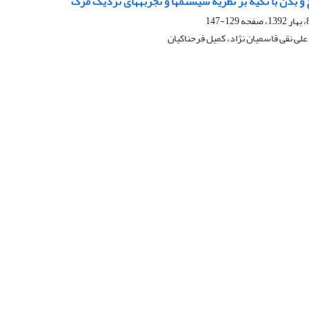
 و بدن با تکیه بر نظریة سیستم‏ها و تجربه‏های نزدیک مرگ
129-147
علی نقی قاسمیان نژاد، کمیل فرحناکیان